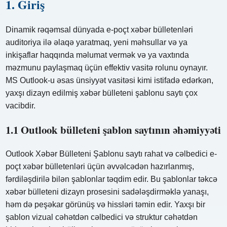
1. Giriş
Dinamik rəqəmsal dünyada e-poçt xəbər bülletenləri
auditoriya ilə əlaqə yaratmaq, yeni məhsullar və ya
inkişaflar haqqında məlumat vermək və ya vaxtında
məzmunu paylaşmaq üçün effektiv vasitə rolunu oynayır.
MS Outlook-u əsas ünsiyyət vasitəsi kimi istifadə edərkən,
yaxşı dizayn edilmiş xəbər bülleteni şablonu saytı çox
vacibdir.
1.1 Outlook bülleteni şablon saytının əhəmiyyəti
Outlook Xəbər Bülleteni Şablonu saytı rahat və cəlbedici e-
poçt xəbər bülletenləri üçün əvvəlcədən hazırlanmış,
fərdiləşdirilə bilən şablonlar təqdim edir. Bu şablonlar təkcə
xəbər bülleteni dizayn prosesini sadələşdirməklə yanaşı,
həm də peşəkar görünüş və hissləri təmin edir. Yaxşı bir
şablon vizual cəhətdən cəlbedici və struktur cəhətdən