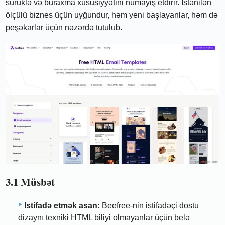
sürüklə və buraxma xüsusiyyətini nümayiş etdirir. İstənilən
ölçülü biznes üçün uyğundur, həm yeni başlayanlar, həm də
peşəkarlar üçün nəzərdə tutulub.
3.1 Müsbət
Istifadə etmək asan:
Beefree-nin istifadəçi dostu
dizaynı texniki HTML biliyi olmayanlar üçün belə