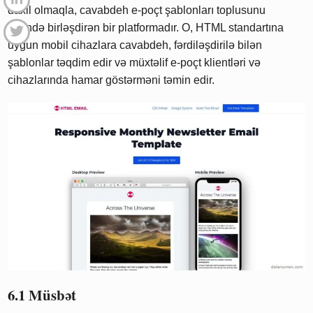
daxil olmaqla, cavabdeh e-poçt şablonları toplusunu
özündə birləşdirən bir platformadır. O, HTML standartına
uyğun mobil cihazlara cavabdeh, fərdiləşdirilə bilən
şablonlar təqdim edir və müxtəlif e-poçt klientləri və
cihazlarında hamar göstərməni təmin edir.
6.1 Müsbət