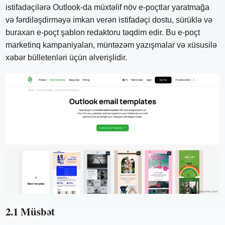
istifadəçilərə Outlook-da müxtəlif növ e-poçtlar yaratmağa
və fərdiləşdirməyə imkan verən istifadəçi dostu, sürüklə və
buraxan e-poçt şablon redaktoru təqdim edir. Bu e-poçt
marketinq kampaniyaları, müntəzəm yazışmalar və xüsusilə
xəbər bülletenləri üçün əlverişlidir.
2.1 Müsbət