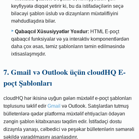
keyfiyyətə diqqət yetirir ki, bu da istifadəçilərin seçə
biləcəyi şablon üslub və dizaynların müxtəlifliyini
məhdudlaşdıra bilər.
Qabaqcıl Xüsusiyyətlər Yoxdur:
HTML E-poçt
qabaqcıl funksiyalar və ya interaktiv komponentlərdən
daha çox əsas, təmiz şablonların təmin edilməsində
ixtisaslaşmışdır.
7. Gmail və Outlook üçün cloudHQ E-
poçt Şablonları
cloudHQ hər ikisinə uyğun gələn müxtəlif e-poçt şablonları
toplusunu təklif edir
Gmail
və Outlook. Satışlardan tutmuş
bülletenlərə qədər platforma müxtəlif ehtiyacları ödəyən
zəngin şablon kitabxanası təqdim edir. İstifadəçi dostu
dizaynla yanaşı, cəlbedici və peşəkar bülletenlərin səmərəli
şəkildə yaradılmasını asanlaşdırır.