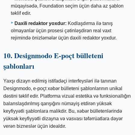
müqayisədə, Foundation seçim üçün daha az şablon
təklif edir.
Daxili redaktor yoxdur:
Kodlaşdırma ilə tanış
olmayanlar üçün prosesi çətinləşdirən real vaxt
rejimində önizləmələr üçün daxili redaktor yoxdur.
10. Designmodo E-poçt bülleteni
şablonları
Yaxşı dizayn edilmiş istifadəçi interfeysləri ilə tanınan
Designmodo, e-poçt xəbər bülleteni şablonlarının unikal
dəstini təklif edir. Platforma vizual estetika və funksionallığın
balanslaşdırılmış qarışığını nümayiş etdirən yüksək
keyfiyyətli şablonlara malikdir. Bu, xəbər bülletenlərində
yüksək keyfiyyətli dizayna və vasvası təfərrüatlara dəyər
verən bizneslər üçün idealdır.