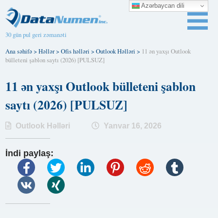
Azərbaycan dili
30 gün pul geri zəmanəti
Ana səhifə
>
Həllər
>
Ofis həlləri
>
Outlook Həlləri
>
11 ən yaxşı Outlook
bülleteni şablon saytı (2026) [PULSUZ]
11 ən yaxşı Outlook bülleteni şablon
saytı (2026) [PULSUZ]
Outlook Həlləri
Yanvar 16, 2026
İndi paylaş: