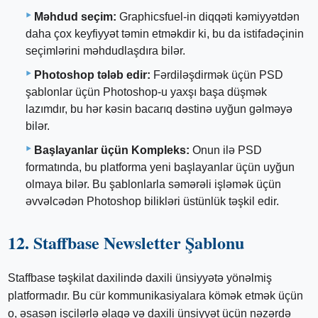
Məhdud seçim:
Graphicsfuel-in diqqəti kəmiyyətdən
daha çox keyfiyyət təmin etməkdir ki, bu da istifadəçinin
seçimlərini məhdudlaşdıra bilər.
Photoshop tələb edir:
Fərdiləşdirmək üçün PSD
şablonlar üçün Photoshop-u yaxşı başa düşmək
lazımdır, bu hər kəsin bacarıq dəstinə uyğun gəlməyə
bilər.
Başlayanlar üçün Kompleks:
Onun ilə PSD
formatında, bu platforma yeni başlayanlar üçün uyğun
olmaya bilər. Bu şablonlarla səmərəli işləmək üçün
əvvəlcədən Photoshop bilikləri üstünlük təşkil edir.
12. Staffbase Newsletter Şablonu
Staffbase təşkilat daxilində daxili ünsiyyətə yönəlmiş
platformadır. Bu cür kommunikasiyalara kömək etmək üçün
o, əsasən işçilərlə əlaqə və daxili ünsiyyət üçün nəzərdə