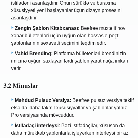
istifadəni asanlaşdırır. Onun sürüklə və buraxma
xüsusiyyəti yeni başlayanlar üçün dizayn prosesini
asanlaşdırır.
Zəngin Şablon Kitabxanası:
Beefree müxtəlif növ
xəbər bülletenləri üçün uyğun olan həssas e-poçt
şablonlarının səxavətli seçimini təqdim edir.
Vahid Brendinq:
Platforma bülletenləri brendinizin
imicinə uyğun saxlayan fərdi şablon yaratmağa imkan
verir.
3.2 Minuslar
Məhdud Pulsuz Versiya:
Beefree pulsuz versiya təklif
etsə də, daha təkmil xüsusiyyətlər və şablonlar yalnız
Pro versiyasında mövcuddur.
İstifadəçi interfeysi:
Bəzi istifadəçilər, xüsusən də
daha mürəkkəb şablonlarla işləyərkən interfeysi bir az