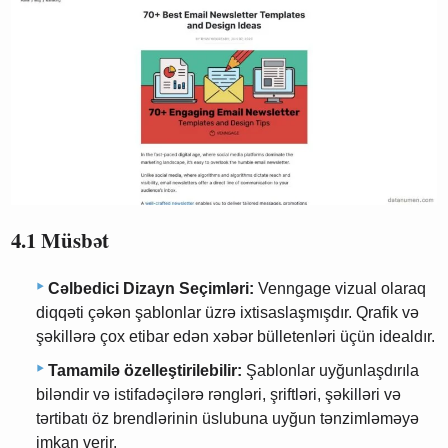
4.1 Müsbət
Cəlbedici Dizayn Seçimləri:
Venngage vizual olaraq
diqqəti çəkən şablonlar üzrə ixtisaslaşmışdır. Qrafik və
şəkillərə çox etibar edən xəbər bülletenləri üçün idealdır.
Tamamilə özelleştirilebilir:
Şablonlar uyğunlaşdırıla
biləndir və istifadəçilərə rəngləri, şriftləri, şəkilləri və
tərtibatı öz brendlərinin üslubuna uyğun tənzimləməyə
imkan verir.