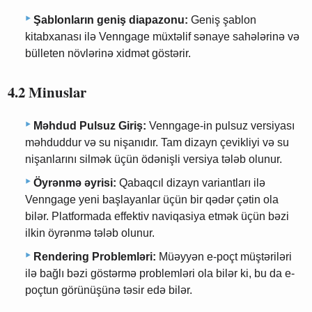
Şablonların geniş diapazonu:
Geniş şablon
kitabxanası ilə Venngage müxtəlif sənaye sahələrinə və
bülleten növlərinə xidmət göstərir.
4.2 Minuslar
Məhdud Pulsuz Giriş:
Venngage-in pulsuz versiyası
məhduddur və su nişanıdır. Tam dizayn çevikliyi və su
nişanlarını silmək üçün ödənişli versiya tələb olunur.
Öyrənmə əyrisi:
Qabaqcıl dizayn variantları ilə
Venngage yeni başlayanlar üçün bir qədər çətin ola
bilər. Platformada effektiv naviqasiya etmək üçün bəzi
ilkin öyrənmə tələb olunur.
Rendering Problemləri:
Müəyyən e-poçt müştəriləri
ilə bağlı bəzi göstərmə problemləri ola bilər ki, bu da e-
poçtun görünüşünə təsir edə bilər.