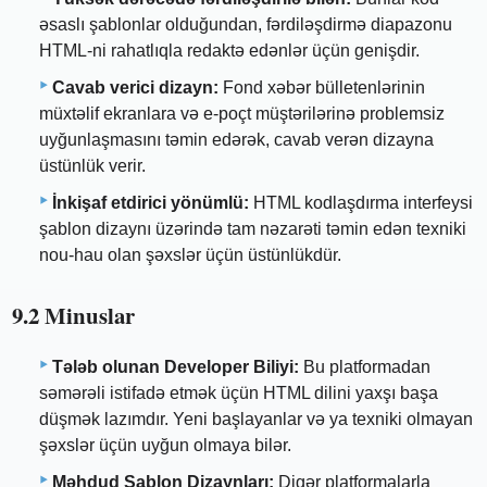
əsaslı şablonlar olduğundan, fərdiləşdirmə diapazonu
HTML-ni rahatlıqla redaktə edənlər üçün genişdir.
Cavab verici dizayn:
Fond xəbər bülletenlərinin
müxtəlif ekranlara və e-poçt müştərilərinə problemsiz
uyğunlaşmasını təmin edərək, cavab verən dizayna
üstünlük verir.
İnkişaf etdirici yönümlü:
HTML kodlaşdırma interfeysi
şablon dizaynı üzərində tam nəzarəti təmin edən texniki
nou-hau olan şəxslər üçün üstünlükdür.
9.2 Minuslar
Tələb olunan Developer Biliyi:
Bu platformadan
səmərəli istifadə etmək üçün HTML dilini yaxşı başa
düşmək lazımdır. Yeni başlayanlar və ya texniki olmayan
şəxslər üçün uyğun olmaya bilər.
Məhdud Şablon Dizaynları:
Digər platformalarla