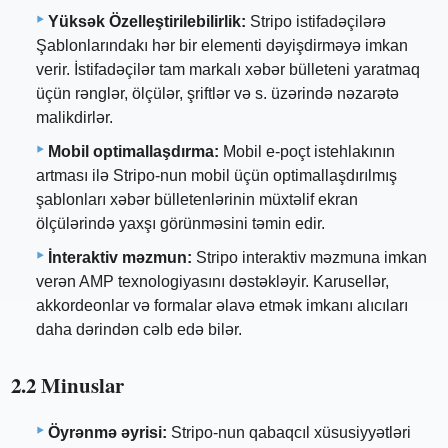
Yüksək Özelleştirilebilirlik:
Stripo istifadəçilərə
Şablonlarındakı hər bir elementi dəyişdirməyə imkan
verir. İstifadəçilər tam markalı xəbər bülleteni yaratmaq
üçün rənglər, ölçülər, şriftlər və s. üzərində nəzarətə
malikdirlər.
Mobil optimallaşdırma:
Mobil e-poçt istehlakının
artması ilə Stripo-nun mobil üçün optimallaşdırılmış
şablonları xəbər bülletenlərinin müxtəlif ekran
ölçülərində yaxşı görünməsini təmin edir.
İnteraktiv məzmun:
Stripo interaktiv məzmuna imkan
verən AMP texnologiyasını dəstəkləyir. Karusellər,
akkordeonlar və formalar əlavə etmək imkanı alıcıları
daha dərindən cəlb edə bilər.
2.2 Minuslar
Öyrənmə əyrisi:
Stripo-nun qabaqcıl xüsusiyyətləri