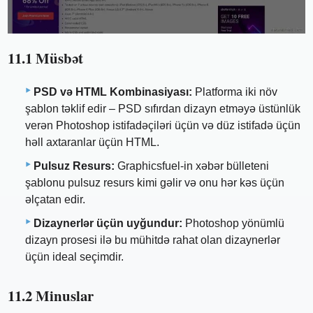
11.1 Müsbət
PSD və HTML Kombinasiyası:
Platforma iki növ
şablon təklif edir – PSD sıfırdan dizayn etməyə üstünlük
verən Photoshop istifadəçiləri üçün və düz istifadə üçün
həll axtaranlar üçün HTML.
Pulsuz Resurs:
Graphicsfuel-in xəbər bülleteni
şablonu pulsuz resurs kimi gəlir və onu hər kəs üçün
əlçatan edir.
Dizaynerlər üçün uyğundur:
Photoshop yönümlü
dizayn prosesi ilə bu mühitdə rahat olan dizaynerlər
üçün ideal seçimdir.
11.2 Minuslar