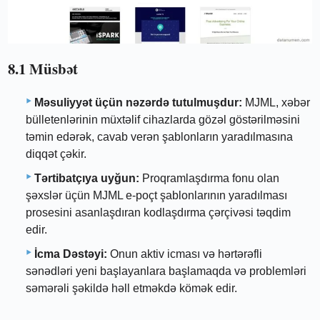
8.1 Müsbət
Məsuliyyət üçün nəzərdə tutulmuşdur:
MJML, xəbər
bülletenlərinin müxtəlif cihazlarda gözəl göstərilməsini
təmin edərək, cavab verən şablonların yaradılmasına
diqqət çəkir.
Tərtibatçıya uyğun:
Proqramlaşdırma fonu olan
şəxslər üçün MJML e-poçt şablonlarının yaradılması
prosesini asanlaşdıran kodlaşdırma çərçivəsi təqdim
edir.
İcma Dəstəyi:
Onun aktiv icması və hərtərəfli
sənədləri yeni başlayanlara başlamaqda və problemləri
səmərəli şəkildə həll etməkdə kömək edir.