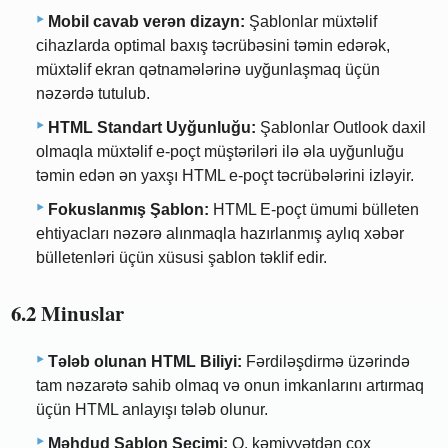
Mobil cavab verən dizayn:
Şablonlar müxtəlif
cihazlarda optimal baxış təcrübəsini təmin edərək,
müxtəlif ekran qətnamələrinə uyğunlaşmaq üçün
nəzərdə tutulub.
HTML Standart Uyğunluğu:
Şablonlar Outlook daxil
olmaqla müxtəlif e-poçt müştəriləri ilə əla uyğunluğu
təmin edən ən yaxşı HTML e-poçt təcrübələrini izləyir.
Fokuslanmış Şablon:
HTML E-poçt ümumi bülleten
ehtiyacları nəzərə alınmaqla hazırlanmış aylıq xəbər
bülletenləri üçün xüsusi şablon təklif edir.
6.2 Minuslar
Tələb olunan HTML Biliyi:
Fərdiləşdirmə üzərində
tam nəzarətə sahib olmaq və onun imkanlarını artırmaq
üçün HTML anlayışı tələb olunur.
Məhdud Şablon Seçimi:
O, kəmiyyətdən çox