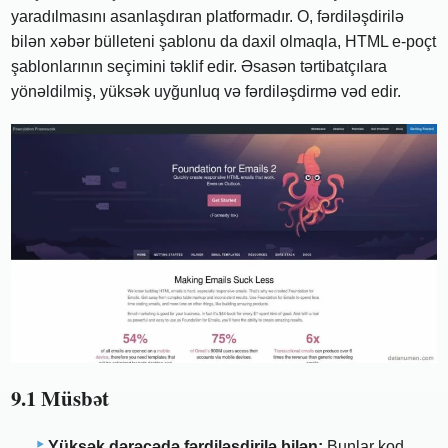
yaradılmasını asanlaşdıran platformadır. O, fərdiləşdirilə
bilən xəbər bülleteni şablonu da daxil olmaqla, HTML e-poçt
şablonlarının seçimini təklif edir. Əsasən tərtibatçılara
yönəldilmiş, yüksək uyğunluq və fərdiləşdirmə vəd edir.
9.1 Müsbət
Yüksək dərəcədə fərdiləşdirilə bilən:
Bunlar kod