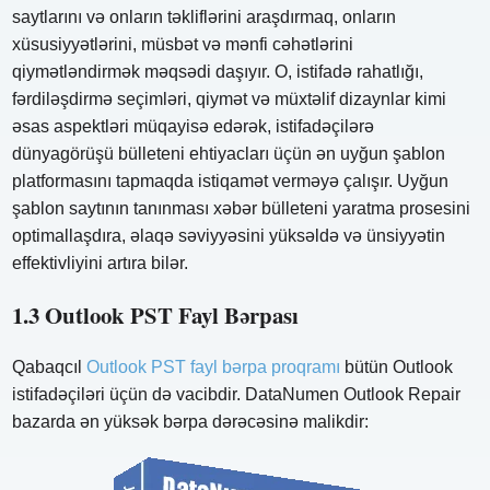
saytlarını və onların təkliflərini araşdırmaq, onların
xüsusiyyətlərini, müsbət və mənfi cəhətlərini
qiymətləndirmək məqsədi daşıyır. O, istifadə rahatlığı,
fərdiləşdirmə seçimləri, qiymət və müxtəlif dizaynlar kimi
əsas aspektləri müqayisə edərək, istifadəçilərə
dünyagörüşü bülleteni ehtiyacları üçün ən uyğun şablon
platformasını tapmaqda istiqamət verməyə çalışır. Uyğun
şablon saytının tanınması xəbər bülleteni yaratma prosesini
optimallaşdıra, əlaqə səviyyəsini yüksəldə və ünsiyyətin
effektivliyini artıra bilər.
1.3 Outlook PST Fayl Bərpası
Qabaqcıl
Outlook PST fayl bərpa proqramı
bütün Outlook
istifadəçiləri üçün də vacibdir. DataNumen Outlook Repair
bazarda ən yüksək bərpa dərəcəsinə malikdir: