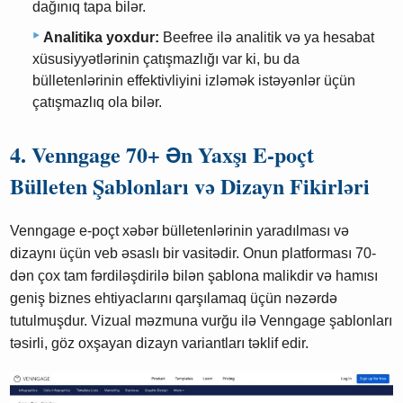
dağınıq tapa bilər.
Analitika yoxdur:
Beefree ilə analitik və ya hesabat
xüsusiyyətlərinin çatışmazlığı var ki, bu da
bülletenlərinin effektivliyini izləmək istəyənlər üçün
çatışmazlıq ola bilər.
4. Venngage 70+ Ən Yaxşı E-poçt
Bülleten Şablonları və Dizayn Fikirləri
Venngage e-poçt xəbər bülletenlərinin yaradılması və
dizaynı üçün veb əsaslı bir vasitədir. Onun platforması 70-
dən çox tam fərdiləşdirilə bilən şablona malikdir və hamısı
geniş biznes ehtiyaclarını qarşılamaq üçün nəzərdə
tutulmuşdur. Vizual məzmuna vurğu ilə Venngage şablonları
təsirli, göz oxşayan dizayn variantları təklif edir.