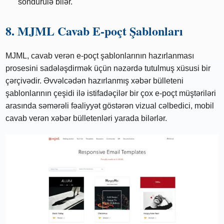
söndürülə bilər.
8. MJML Cavab E-poçt Şablonları
MJML, cavab verən e-poçt şablonlarının hazırlanması
prosesini sadələşdirmək üçün nəzərdə tutulmuş xüsusi bir
çərçivədir. Əvvəlcədən hazırlanmış xəbər bülleteni
şablonlarının çeşidi ilə istifadəçilər bir çox e-poçt müştəriləri
arasında səmərəli fəaliyyət göstərən vizual cəlbedici, mobil
cavab verən xəbər bülletenləri yarada bilərlər.