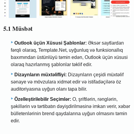
5.1 Müsbət
Outlook üçün Xüsusi Şablonlar:
Əksər saytlardan
fərqli olaraq, Template.Net, uyğunluq və funksionallıq
baxımından üstünlüyü təmin edən, Outlook üçün xüsusi
olaraq hazırlanmış şablonlar təklif edir.
Dizaynların müxtəlifliyi:
Dizaynların çeşidi müxtəlif
sənaye və mövzulara xidmət edir və istifadəçilərə öz
auditoriyasına uyğun olanı tapa bilir.
Özelleştirilebilir Seçimlər:
O, şriftlərin, rənglərin,
şəkillərin və tərtibatın dəyişdirilməsinə imkan verir, xəbər
bülletenlərinin brend qaydalarına uyğun olmasını təmin
edir.