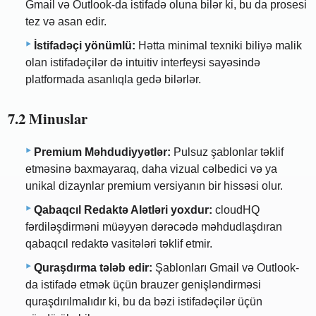
Gmail və Outlook-da istifadə oluna bilər ki, bu da prosesi
tez və asan edir.
İstifadəçi yönümlü:
Hətta minimal texniki biliyə malik
olan istifadəçilər də intuitiv interfeysi sayəsində
platformada asanlıqla gedə bilərlər.
7.2 Minuslar
Premium Məhdudiyyətlər:
Pulsuz şablonlar təklif
etməsinə baxmayaraq, daha vizual cəlbedici və ya
unikal dizaynlar premium versiyanın bir hissəsi olur.
Qabaqcıl Redaktə Alətləri yoxdur:
cloudHQ
fərdiləşdirməni müəyyən dərəcədə məhdudlaşdıran
qabaqcıl redaktə vasitələri təklif etmir.
Quraşdırma tələb edir:
Şablonları Gmail və Outlook-
da istifadə etmək üçün brauzer genişləndirməsi
quraşdırılmalıdır ki, bu da bəzi istifadəçilər üçün