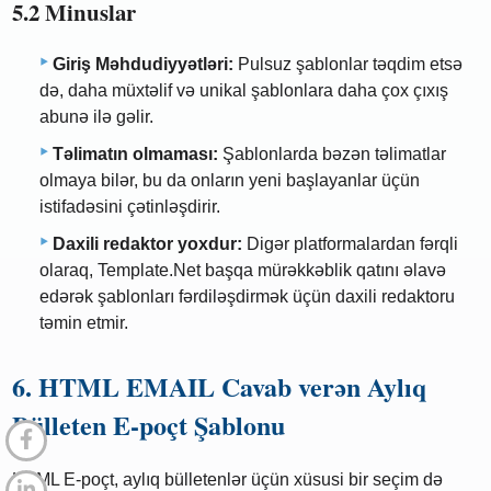
5.2 Minuslar
Giriş Məhdudiyyətləri:
Pulsuz şablonlar təqdim etsə
də, daha müxtəlif və unikal şablonlara daha çox çıxış
abunə ilə gəlir.
Təlimatın olmaması:
Şablonlarda bəzən təlimatlar
olmaya bilər, bu da onların yeni başlayanlar üçün
istifadəsini çətinləşdirir.
Daxili redaktor yoxdur:
Digər platformalardan fərqli
olaraq, Template.Net başqa mürəkkəblik qatını əlavə
edərək şablonları fərdiləşdirmək üçün daxili redaktoru
təmin etmir.
6. HTML EMAIL Cavab verən Aylıq
Bülleten E-poçt Şablonu
HTML E-poçt, aylıq bülletenlər üçün xüsusi bir seçim də