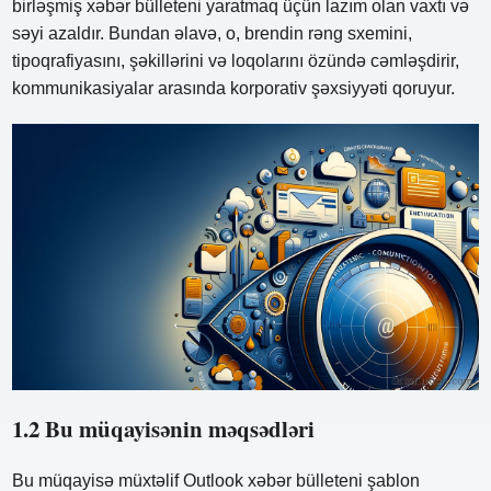
birləşmiş xəbər bülleteni yaratmaq üçün lazım olan vaxtı və
səyi azaldır. Bundan əlavə, o, brendin rəng sxemini,
tipoqrafiyasını, şəkillərini və loqolarını özündə cəmləşdirir,
kommunikasiyalar arasında korporativ şəxsiyyəti qoruyur.
1.2 Bu müqayisənin məqsədləri
Bu müqayisə müxtəlif Outlook xəbər bülleteni şablon