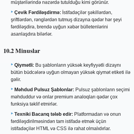
müştərilərində nəzərdə tutulduğu kimi görünür.
Çevik Fərdiləşdirmə:
İstifadəçilər şəkillərdən,
şriftlərdən, rənglərdən tutmuş dizayna qədər hər şeyi
fərdiləşdirə, brendə uyğun xəbər bülletenlərini
asanlaşdıra bilərlər.
10.2 Minuslar
Qiymətli:
Bu şablonların yüksək keyfiyyətli dizaynı
bütün büdcələrə uyğun olmayan yüksək qiymət etiketi ilə
gəlir.
Məhdud Pulsuz Şablonlar:
Pulsuz şablonların seçimi
məhduddur və onlar premium analoqları qədər çox
funksiya təklif etmirlər.
Texniki Bacarıq tələb edir:
Platformadan və onun
fərdiləşdirilməsindən tam istifadə etmək üçün
istifadəçilər HTML və CSS ilə rahat olmalıdırlar.