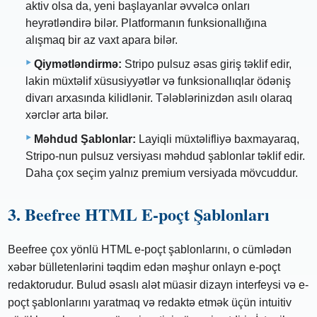
aktiv olsa da, yeni başlayanlar əvvəlcə onları
heyrətləndirə bilər. Platformanın funksionallığına
alışmaq bir az vaxt apara bilər.
Qiymətləndirmə:
Stripo pulsuz əsas giriş təklif edir,
lakin müxtəlif xüsusiyyətlər və funksionallıqlar ödəniş
divarı arxasında kilidlənir. Tələblərinizdən asılı olaraq
xərclər arta bilər.
Məhdud Şablonlar:
Layiqli müxtəlifliyə baxmayaraq,
Stripo-nun pulsuz versiyası məhdud şablonlar təklif edir.
Daha çox seçim yalnız premium versiyada mövcuddur.
3. Beefree HTML E-poçt Şablonları
Beefree çox yönlü HTML e-poçt şablonlarını, o cümlədən
xəbər bülletenlərini təqdim edən məşhur onlayn e-poçt
redaktorudur. Bulud əsaslı alət müasir dizayn interfeysi və e-
poçt şablonlarını yaratmaq və redaktə etmək üçün intuitiv