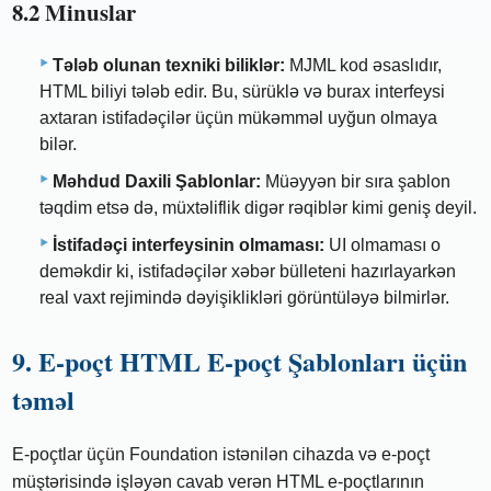
8.2 Minuslar
Tələb olunan texniki biliklər:
MJML kod əsaslıdır,
HTML biliyi tələb edir. Bu, sürüklə və burax interfeysi
axtaran istifadəçilər üçün mükəmməl uyğun olmaya
bilər.
Məhdud Daxili Şablonlar:
Müəyyən bir sıra şablon
təqdim etsə də, müxtəliflik digər rəqiblər kimi geniş deyil.
İstifadəçi interfeysinin olmaması:
UI olmaması o
deməkdir ki, istifadəçilər xəbər bülleteni hazırlayarkən
real vaxt rejimində dəyişiklikləri görüntüləyə bilmirlər.
9. E-poçt HTML E-poçt Şablonları üçün
təməl
E-poçtlar üçün Foundation istənilən cihazda və e-poçt
müştərisində işləyən cavab verən HTML e-poçtlarının