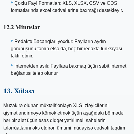
Çoxlu Fayl Formatları: XLS, XLSX, CSV və ODS
formatlarında excel cədvəllərinə baxmağı dəstəkləyir.
12.2 Minuslar
Redaktə Bacarıqları yoxdur: Faylların aydın
görünüşünü təmin etsə də, heç bir redaktə funksiyası
təklif etmir.
İnternetdən asılı: Fayllara baxmaq üçün sabit internet
bağlantısı tələb olunur.
13. Xülasə
Müzakirə olunan müxtəlif onlayn XLS izləyicilərini
qiymətləndirməyə kömək etmək üçün aşağıdakı bölmədə
hər bir alət üçün əsas diqqət yetirilməli sahələrin
təfərrüatlarını əks etdirən ümumi müqayisə cədvəli təqdim