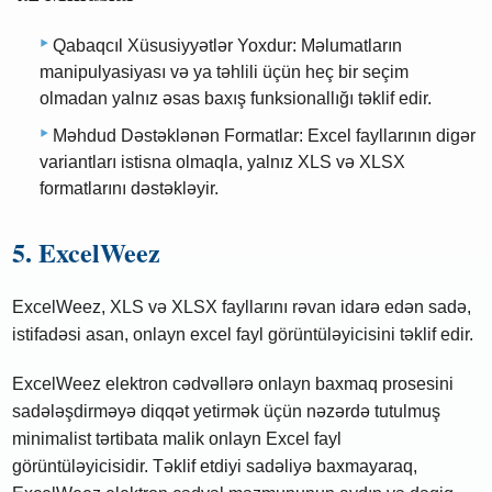
Qabaqcıl Xüsusiyyətlər Yoxdur: Məlumatların
manipulyasiyası və ya təhlili üçün heç bir seçim
olmadan yalnız əsas baxış funksionallığı təklif edir.
Məhdud Dəstəklənən Formatlar: Excel fayllarının digər
variantları istisna olmaqla, yalnız XLS və XLSX
formatlarını dəstəkləyir.
5. ExcelWeez
ExcelWeez, XLS və XLSX fayllarını rəvan idarə edən sadə,
istifadəsi asan, onlayn excel fayl görüntüləyicisini təklif edir.
ExcelWeez elektron cədvəllərə onlayn baxmaq prosesini
sadələşdirməyə diqqət yetirmək üçün nəzərdə tutulmuş
minimalist tərtibata malik onlayn Excel fayl
görüntüləyicisidir. Təklif etdiyi sadəliyə baxmayaraq,