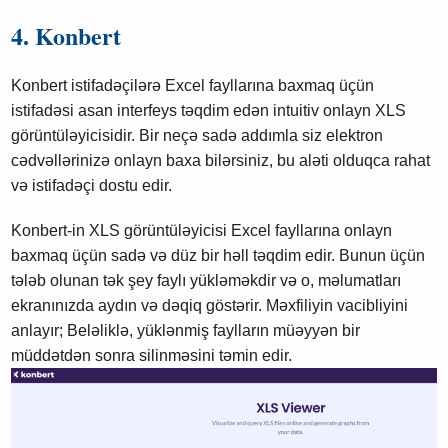
4. Konbert
Konbert istifadəçilərə Excel fayllarına baxmaq üçün
istifadəsi asan interfeys təqdim edən intuitiv onlayn XLS
görüntüləyicisidir. Bir neçə sadə addımla siz elektron
cədvəllərinizə onlayn baxa bilərsiniz, bu aləti olduqca rahat
və istifadəçi dostu edir.
Konbert-in XLS görüntüləyicisi Excel fayllarına onlayn
baxmaq üçün sadə və düz bir həll təqdim edir. Bunun üçün
tələb olunan tək şey faylı yükləməkdir və o, məlumatları
ekranınızda aydın və dəqiq göstərir. Məxfiliyin vacibliyini
anlayır; Beləliklə, yüklənmiş faylların müəyyən bir
müddətdən sonra silinməsini təmin edir.