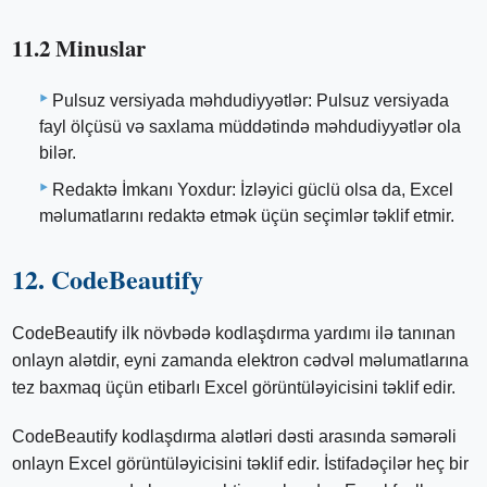
11.2 Minuslar
Pulsuz versiyada məhdudiyyətlər: Pulsuz versiyada
fayl ölçüsü və saxlama müddətində məhdudiyyətlər ola
bilər.
Redaktə İmkanı Yoxdur: İzləyici güclü olsa da, Excel
məlumatlarını redaktə etmək üçün seçimlər təklif etmir.
12. CodeBeautify
CodeBeautify ilk növbədə kodlaşdırma yardımı ilə tanınan
onlayn alətdir, eyni zamanda elektron cədvəl məlumatlarına
tez baxmaq üçün etibarlı Excel görüntüləyicisini təklif edir.
CodeBeautify kodlaşdırma alətləri dəsti arasında səmərəli
onlayn Excel görüntüləyicisini təklif edir. İstifadəçilər heç bir