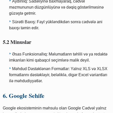
Aydınlıq: Sadəliyinə baxmayaraq, cədvəl
məzmununun düzgünlüyünə və dəqiq göstərilməsinə
güzəştə getmir.
Sürətli Baxış: Fayl yükləndikdən sonra cədvələ ani
baxışı təmin edir.
5.2 Minuslar
Əsas Funksionallıq: Məlumatların təhlili və ya redaktə
imkanları kimi qabaqcıl seçimlərə malik deyil.
Məhdud Dəstəklənən Formatlar: Yalnız XLS və XLSX
formatlarını dəstəkləyir, beləliklə, digər Excel variantları
ilə məhdudiyyətlər.
6. Google Sehife
Google ekosisteminin məhsulu olan Google Cədvəl yalnız