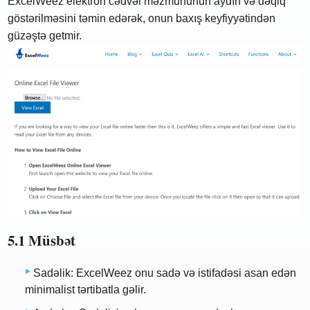
ExcelWeez elektron cədvəl məzmununun aydın və dəqiq
göstərilməsini təmin edərək, onun baxış keyfiyyətindən
güzəştə getmir.
5.1 Müsbət
Sadəlik: ExcelWeez onu sadə və istifadəsi asan edən
minimalist tərtibatla gəlir.