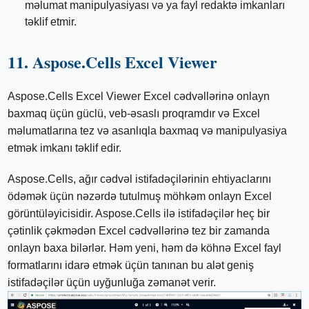
məlumat manipulyasiyası və ya fayl redaktə imkanları
təklif etmir.
11. Aspose.Cells Excel Viewer
Aspose.Cells Excel Viewer Excel cədvəllərinə onlayn
baxmaq üçün güclü, veb-əsaslı proqramdır və Excel
məlumatlarına tez və asanlıqla baxmaq və manipulyasiya
etmək imkanı təklif edir.
Aspose.Cells, ağır cədvəl istifadəçilərinin ehtiyaclarını
ödəmək üçün nəzərdə tutulmuş möhkəm onlayn Excel
görüntüləyicisidir. Aspose.Cells ilə istifadəçilər heç bir
çətinlik çəkmədən Excel cədvəllərinə tez bir zamanda
onlayn baxa bilərlər. Həm yeni, həm də köhnə Excel fayl
formatlarını idarə etmək üçün tanınan bu alət geniş
istifadəçilər üçün uyğunluğa zəmanət verir.