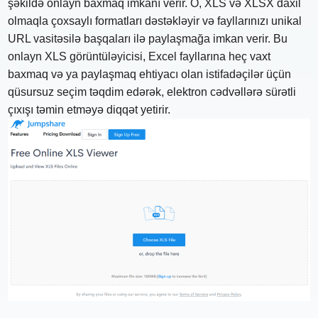
şəkildə onlayn baxmaq imkanı verir. O, XLS və XLSX daxil
olmaqla çoxsaylı formatları dəstəkləyir və fayllarınızı unikal
URL vasitəsilə başqaları ilə paylaşmağa imkan verir. Bu
onlayn XLS görüntüləyicisi, Excel fayllarına heç vaxt
baxmaq və ya paylaşmaq ehtiyacı olan istifadəçilər üçün
qüsursuz seçim təqdim edərək, elektron cədvəllərə sürətli
çıxışı təmin etməyə diqqət yetirir.