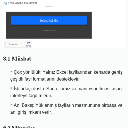
8.1 Müsbət
Çox yönlülük: Yalnız Excel fayllarından kənarda geniş
çeşidli fayl formatlarını dəstəkləyir.
İstifadəçi dostu: Sadə, təmiz və mənimsənilməsi asan
interfeys təqdim edir.
Ani Baxış: Yüklənmiş faylların məzmununa birbaşa və
ani giriş imkanı verir.
8.2 Minuslar