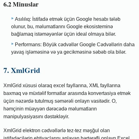
6.2 Minuslar
Asılılıq: İstifadə etmək üçün Google hesabı tələb
olunur, bu, məlumatlarını Google ekosisteminə
bağlamaq istəməyənlər üçün ideal olmaya bilər.
Performans: Böyük cədvəllər Google Cədvəllərin daha
yavaş işləməsinə və ya gecikməsinə səbəb ola bilər.
7. XmlGrid
XmlGrid xüsusi olaraq excel fayllarına, XML fayllarına
baxmaq və müxtəlif formatlar arasında konvertasiya etmək
üçün nəzərdə tutulmuş səmərəli onlayn vasitədir. O,
həmçinin müəyyən dərəcədə məlumatların
manipulyasiyasını dəstəkləyir.
XmlGrid elektron cədvəllərlə tez-tez məşğul olan
istifadəçilərin ehtiyaclarını anlayan hərtərəfli onlayn Excel