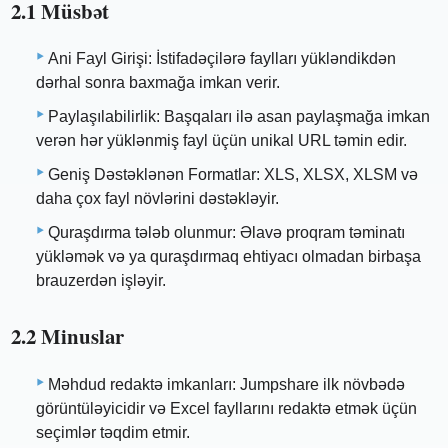
2.1 Müsbət
Ani Fayl Girişi: İstifadəçilərə faylları yükləndikdən
dərhal sonra baxmağa imkan verir.
Paylaşılabilirlik: Başqaları ilə asan paylaşmağa imkan
verən hər yüklənmiş fayl üçün unikal URL təmin edir.
Geniş Dəstəklənən Formatlar: XLS, XLSX, XLSM və
daha çox fayl növlərini dəstəkləyir.
Quraşdırma tələb olunmur: Əlavə proqram təminatı
yükləmək və ya quraşdırmaq ehtiyacı olmadan birbaşa
brauzerdən işləyir.
2.2 Minuslar
Məhdud redaktə imkanları: Jumpshare ilk növbədə
görüntüləyicidir və Excel fayllarını redaktə etmək üçün
seçimlər təqdim etmir.