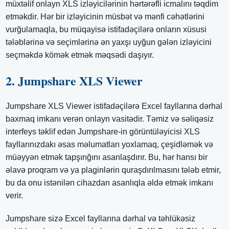
müxtəlif onlayn XLS izləyicilərinin hərtərəfli icmalını təqdim
etməkdir. Hər bir izləyicinin müsbət və mənfi cəhətlərini
vurğulamaqla, bu müqayisə istifadəçilərə onların xüsusi
tələblərinə və seçimlərinə ən yaxşı uyğun gələn izləyicini
seçməkdə kömək etmək məqsədi daşıyır.
2. Jumpshare XLS Viewer
Jumpshare XLS Viewer istifadəçilərə Excel fayllarına dərhal
baxmaq imkanı verən onlayn vasitədir. Təmiz və səliqəsiz
interfeys təklif edən Jumpshare-in görüntüləyicisi XLS
fayllarınızdakı əsas məlumatları yoxlamaq, çeşidləmək və
müəyyən etmək tapşırığını asanlaşdırır. Bu, hər hansı bir
əlavə proqram və ya plaginlərin quraşdırılmasını tələb etmir,
bu da onu istənilən cihazdan asanlıqla əldə etmək imkanı
verir.
Jumpshare sizə Excel fayllarına dərhal və təhlükəsiz