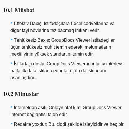
10.1 Müsbət
Effektiv Baxış: İstifadəçilərə Excel cədvəllərinə və
digər fayl növlərinə tez baxmaq imkanı verir.
Təhlükəsiz Baxış: GroupDocs Viewer istifadəçilər
üçün təhlükəsiz mühit təmin edərək, məlumatların
məxfiliyinin yüksək standartını təmin edir.
İstifadəçi dostu: GroupDocs Viewer-in intuitiv interfeysi
hətta ilk dəfə istifadə edənlər üçün də istifadəni
asanlaşdırır.
10.2 Minuslar
İnternetdən asılı: Onlayn alət kimi GroupDocs Viewer
internet bağlantısı tələb edir.
Redaktə yoxdur: Bu, ciddi şəkildə izləyicidir və heç bir