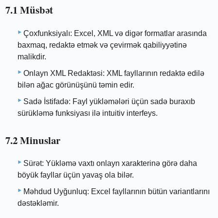
7.1 Müsbət
Çoxfunksiyalı: Excel, XML və digər formatlar arasında
baxmaq, redaktə etmək və çevirmək qabiliyyətinə
malikdir.
Onlayn XML Redaktəsi: XML fayllarının redaktə edilə
bilən ağac görünüşünü təmin edir.
Sadə İstifadə: Fayl yükləmələri üçün sadə buraxıb
sürükləmə funksiyası ilə intuitiv interfeys.
7.2 Minuslar
Sürət: Yükləmə vaxtı onlayn xarakterinə görə daha
böyük fayllar üçün yavaş ola bilər.
Məhdud Uyğunluq: Excel fayllarının bütün variantlarını
dəstəkləmir.