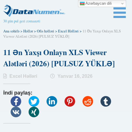
Azərbaycan dili
30 gün pul geri zəmanəti
Ana səhifə
>
Həllər
>
Ofis həlləri
>
Excel Həlləri
>
11 Ən Yaxşı Onlayn XLS
Viewer Alətləri (2026) [PULSUZ YÜKLƏ]
11 Ən Yaxşı Onlayn XLS Viewer
Alətləri (2026) [PULSUZ YÜKLƏ]
Excel Həlləri
Yanvar 16, 2026
İndi paylaş: