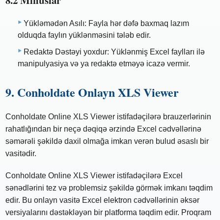
Yükləmədən Asılı: Fayla hər dəfə baxmaq lazım
olduqda faylın yüklənməsini tələb edir.
Redaktə Dəstəyi yoxdur: Yüklənmiş Excel faylları ilə
manipulyasiya və ya redaktə etməyə icazə vermir.
9. Conholdate Onlayn XLS Viewer
Conholdate Online XLS Viewer istifadəçilərə brauzerlərinin
rahatlığından bir neçə dəqiqə ərzində Excel cədvəllərinə
səmərəli şəkildə daxil olmağa imkan verən bulud əsaslı bir
vasitədir.
Conholdate Online XLS Viewer istifadəçilərə Excel
sənədlərini tez və problemsiz şəkildə görmək imkanı təqdim
edir. Bu onlayn vasitə Excel elektron cədvəllərinin əksər
versiyalarını dəstəkləyən bir platforma təqdim edir. Proqram