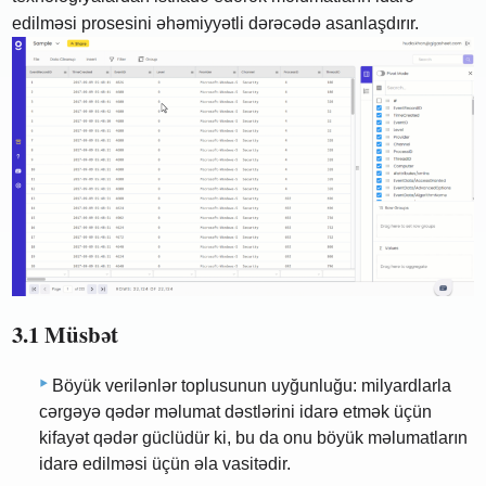
edilməsi prosesini əhəmiyyətli dərəcədə asanlaşdırır.
3.1 Müsbət
Böyük verilənlər toplusunun uyğunluğu: milyardlarla
cərgəyə qədər məlumat dəstlərini idarə etmək üçün
kifayət qədər güclüdür ki, bu da onu böyük məlumatların
idarə edilməsi üçün əla vasitədir.