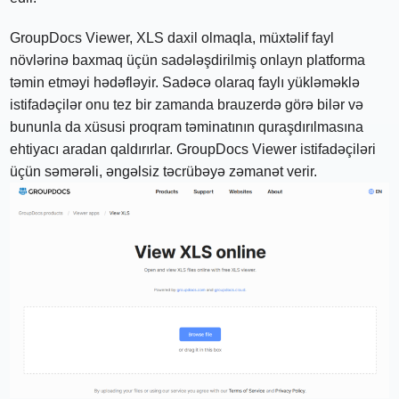
GroupDocs Viewer, XLS daxil olmaqla, müxtəlif fayl
növlərinə baxmaq üçün sadələşdirilmiş onlayn platforma
təmin etməyi hədəfləyir. Sadəcə olaraq faylı yükləməklə
istifadəçilər onu tez bir zamanda brauzerdə görə bilər və
bununla da xüsusi proqram təminatının quraşdırılmasına
ehtiyacı aradan qaldırırlar. GroupDocs Viewer istifadəçiləri
üçün səmərəli, əngəlsiz təcrübəyə zəmanət verir.