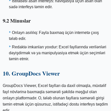
İstifadəsi asan interfeys: naviqasiya üçün asan olan
sadə interfeys təmin edir.
9.2 Minuslar
Onlayn asılılıq: Fayla baxmaq üçün internetə çıxış
tələb edir.
Redaktə imkanları yoxdur: Excel fayllarında verilənləri
dəyişdirmək və ya manipulyasiya etmək üçün seçimləri
təmin etmir.
10. GroupDocs Viewer
GroupDocs Viewer, Excel faylları da daxil olmaqla, müxtəlif
fayl növlərinə baxmaqla səmərəli şəkildə məşğul olan
onlayn platformadır. O, tələb olunan fayllara səmərəli girişi
təmin etmək üçün qüsursuz, istifadəçi dostu interfeys təqdim
edir.