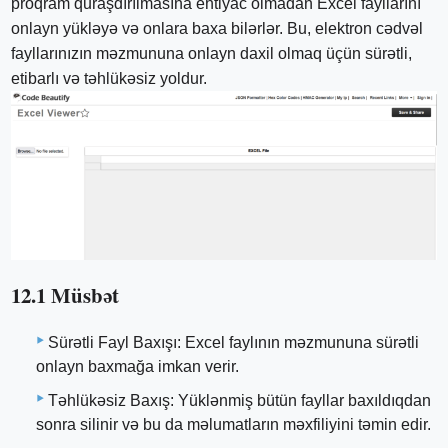
proqram quraşdırılmasına ehtiyac olmadan Excel fayllarını
onlayn yükləyə və onlara baxa bilərlər. Bu, elektron cədvəl
fayllarınızın məzmununa onlayn daxil olmaq üçün sürətli,
etibarlı və təhlükəsiz yoldur.
12.1 Müsbət
Sürətli Fayl Baxışı: Excel faylının məzmununa sürətli
onlayn baxmağa imkan verir.
Təhlükəsiz Baxış: Yüklənmiş bütün fayllar baxıldıqdan
sonra silinir və bu da məlumatların məxfiliyini təmin edir.