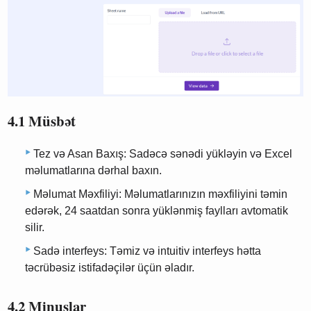
4.1 Müsbət
Tez və Asan Baxış: Sadəcə sənədi yükləyin və Excel
məlumatlarına dərhal baxın.
Məlumat Məxfiliyi: Məlumatlarınızın məxfiliyini təmin
edərək, 24 saatdan sonra yüklənmiş faylları avtomatik
silir.
Sadə interfeys: Təmiz və intuitiv interfeys hətta
təcrübəsiz istifadəçilər üçün əladır.
4.2 Minuslar