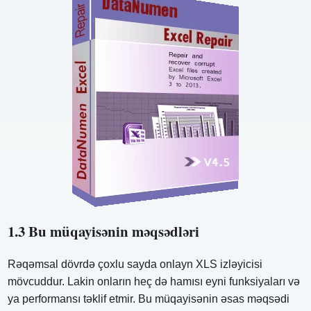
1.3 Bu müqayisənin məqsədləri
Rəqəmsal dövrdə çoxlu sayda onlayn XLS izləyicisi
mövcuddur. Lakin onların heç də hamısı eyni funksiyaları və
ya performansı təklif etmir. Bu müqayisənin əsas məqsədi