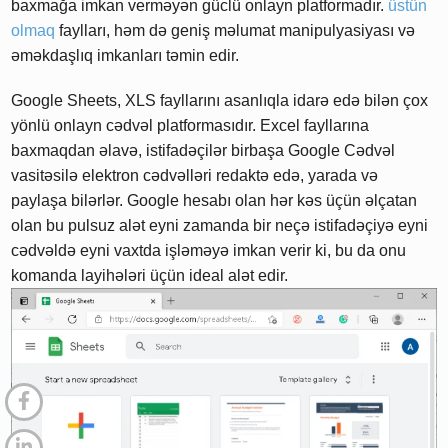
baxmağa imkan verməyən güclü onlayn platformadır.
üstün
olmaq
faylları, həm də geniş məlumat manipulyasiyası və
əməkdaşlıq imkanları təmin edir.
Google Sheets, XLS fayllarını asanlıqla idarə edə bilən çox
yönlü onlayn cədvəl platformasıdır. Excel fayllarına
baxmaqdan əlavə, istifadəçilər birbaşa Google Cədvəl
vasitəsilə elektron cədvəlləri redaktə edə, yarada və
paylaşa bilərlər. Google hesabı olan hər kəs üçün əlçatan
olan bu pulsuz alət eyni zamanda bir neçə istifadəçiyə eyni
cədvəldə eyni vaxtda işləməyə imkan verir ki, bu da onu
komanda layihələri üçün ideal alət edir.