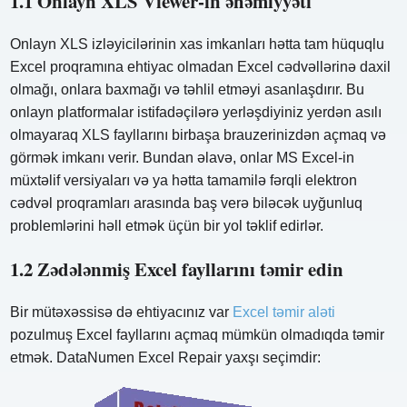
1.1 Onlayn XLS Viewer-in əhəmiyyəti
Onlayn XLS izləyicilərinin xas imkanları hətta tam hüquqlu
Excel proqramına ehtiyac olmadan Excel cədvəllərinə daxil
olmağı, onlara baxmağı və təhlil etməyi asanlaşdırır. Bu
onlayn platformalar istifadəçilərə yerləşdiyiniz yerdən asılı
olmayaraq XLS fayllarını birbaşa brauzerinizdən açmaq və
görmək imkanı verir. Bundan əlavə, onlar MS Excel-in
müxtəlif versiyaları və ya hətta tamamilə fərqli elektron
cədvəl proqramları arasında baş verə biləcək uyğunluq
problemlərini həll etmək üçün bir yol təklif edirlər.
1.2 Zədələnmiş Excel fayllarını təmir edin
Bir mütəxəssisə də ehtiyacınız var
Excel təmir aləti
pozulmuş Excel fayllarını açmaq mümkün olmadıqda təmir
etmək. DataNumen Excel Repair yaxşı seçimdir: