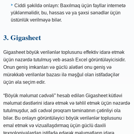
Ciddi şəkildə onlayn: Baxılmaq üçün fayllar internetə
yüklənməlidir, bu, həssas və ya şəxsi sənədlər üçün
üstünlük verilməyə bilər.
3. Gigasheet
Gigasheet böyük verilənlər toplusunu effektiv idarə etmək
üçün nəzərdə tutulmuş veb əsaslı Excel görüntüləyicisidir.
Onun geniş imkanları və güclü alətləri onu geniş və
mürəkkəb verilənlər bazası ilə məşğul olan istifadəçilər
üçün əla seçim edir.
“Böyük məlumat cədvəli” hesab edilən Gigasheet kütləvi
məlumat dəstlərini idarə etmək və təhlil etmək üçün nəzərdə
tutulmuşdur, adi cədvəl proqram təminatının çətinliyi ola
bilər. Bu onlayn görüntüləyici böyük verilənlər toplusunu
emal etmək və vizuallaşdırmaq üçün güclü daxili
texnologiyalardan istifadə edərək məlumatların idarə