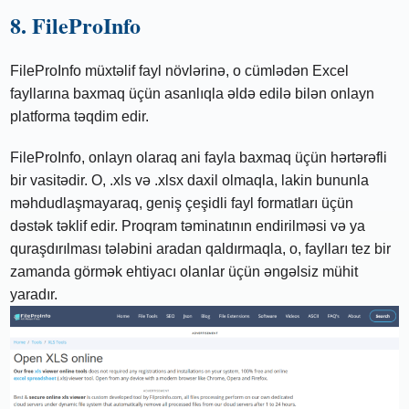
8. ​​FileProInfo
FileProInfo müxtəlif fayl növlərinə, o cümlədən Excel
fayllarına baxmaq üçün asanlıqla əldə edilə bilən onlayn
platforma təqdim edir.
FileProInfo, onlayn olaraq ani fayla baxmaq üçün hərtərəfli
bir vasitədir. O, .xls və .xlsx daxil olmaqla, lakin bununla
məhdudlaşmayaraq, geniş çeşidli fayl formatları üçün
dəstək təklif edir. Proqram təminatının endirilməsi və ya
quraşdırılması tələbini aradan qaldırmaqla, o, faylları tez bir
zamanda görmək ehtiyacı olanlar üçün əngəlsiz mühit
yaradır.