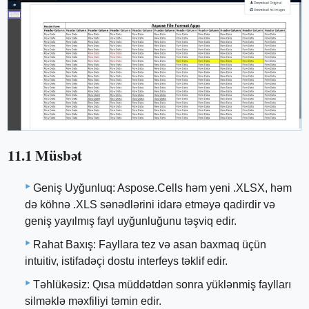
11.1 Müsbət
Geniş Uyğunluq: Aspose.Cells həm yeni .XLSX, həm
də köhnə .XLS sənədlərini idarə etməyə qadirdir və
geniş yayılmış fayl uyğunluğunu təşviq edir.
Rahat Baxış: Fayllara tez və asan baxmaq üçün
intuitiv, istifadəçi dostu interfeys təklif edir.
Təhlükəsiz: Qısa müddətdən sonra yüklənmiş faylları
silməklə məxfiliyi təmin edir.