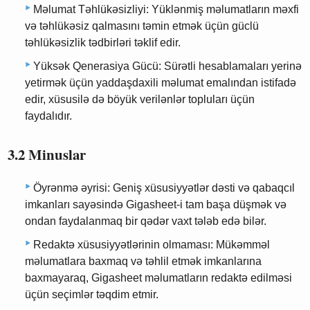
Məlumat Təhlükəsizliyi: Yüklənmiş məlumatların məxfi
və təhlükəsiz qalmasını təmin etmək üçün güclü
təhlükəsizlik tədbirləri təklif edir.
Yüksək Qenerasiya Gücü: Sürətli hesablamaları yerinə
yetirmək üçün yaddaşdaxili məlumat emalından istifadə
edir, xüsusilə də böyük verilənlər topluları üçün
faydalıdır.
3.2 Minuslar
Öyrənmə əyrisi: Geniş xüsusiyyətlər dəsti və qabaqcıl
imkanları sayəsində Gigasheet-i tam başa düşmək və
ondan faydalanmaq bir qədər vaxt tələb edə bilər.
Redaktə xüsusiyyətlərinin olmaması: Mükəmməl
məlumatlara baxmaq və təhlil etmək imkanlarına
baxmayaraq, Gigasheet məlumatların redaktə edilməsi
üçün seçimlər təqdim etmir.