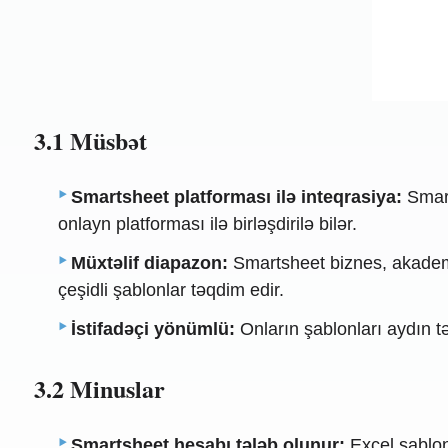
3.1 Müsbət
Smartsheet platforması ilə inteqrasiya:
Smart
onlayn platforması ilə birləşdirilə bilər.
Müxtəlif diapazon:
Smartsheet biznes, akademik
çeşidli şablonlar təqdim edir.
İstifadəçi yönümlü:
Onların şablonları aydın t
3.2 Minuslar
Smartsheet hesabı tələb olunur:
Excel şablonl