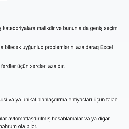
ş kateqoriyalara malikdir və bununla da geniş seçim
ana biləcək uyğunluq problemlərini azaldaraq Excel
ərdlər üçün xərcləri azaldır.
susi və ya unikal planlaşdırma ehtiyacları üçün tələb
nlar avtomatlaşdırılmış hesablamalar və ya digər
 məhrum ola bilər.