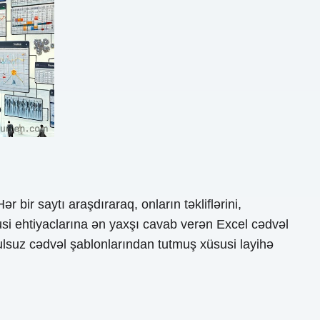
bir saytı araşdıraraq, onların təkliflərini,
susi ehtiyaclarına ən yaxşı cavab verən Excel cədvəl
lsuz cədvəl şablonlarından tutmuş xüsusi layihə