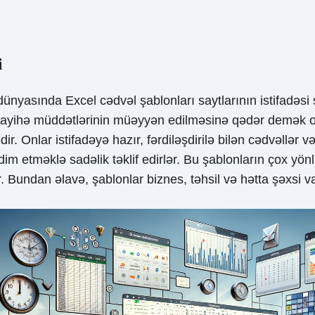
i
ünyasında Excel cədvəl şablonları saytlarının istifadəsi s
ş layihə müddətlərinin müəyyən edilməsinə qədər demək ol
. Onlar istifadəyə hazır, fərdiləşdirilə bilən cədvəllər v
 etməklə sadəlik təklif edirlər. Bu şablonların çox yönlü
r. Bundan əlavə, şablonlar biznes, təhsil və hətta şəxsi 