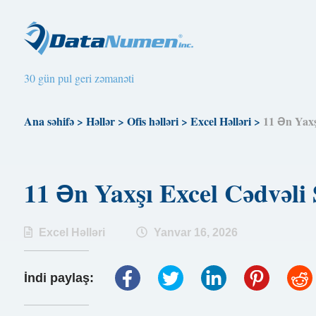
30 gün pul geri zəmanəti
Ana səhifə
>
Həllər
>
Ofis həlləri
>
Excel Həlləri
>
11 Ən Yaxş
11 Ən Yaxşı Excel Cədvəli
Excel Həlləri
Yanvar 16, 2026
İndi paylaş: