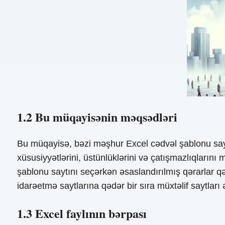
1.2 Bu müqayisənin məqsədləri
Bu müqayisə, bəzi məşhur Excel cədvəl şablonu saytlar
xüsusiyyətlərini, üstünlüklərini və çatışmazlıqların
şablonu saytını seçərkən əsaslandırılmış qərarlar 
idarəetmə saytlarına qədər bir sıra müxtəlif saytları
1.3 Excel faylının bərpası