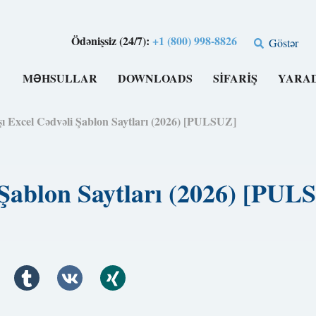
Ödənişsiz (24/7):
+1 (800) 998-8826
Göstər
MƏHSULLAR
DOWNLOADS
SIFARIŞ
YARA
ı Excel Cədvəli Şablon Saytları (2026) [PULSUZ]
 Şablon Saytları (2026) [PUL