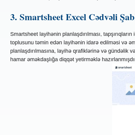
3. Smartsheet Excel Cədvəli Şa
Smartsheet layihənin planlaşdırılması, tapşırıqları
toplusunu təmin edən layihənin idarə edilməsi və əmə
planlaşdırılmasına, layihə qrafiklərinə və gündəlik və
hamar əməkdaşlığa diqqət yetirməklə hazırlanmışdır