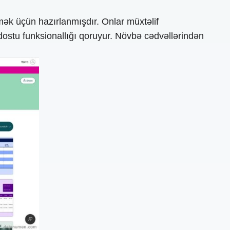
ək üçün hazırlanmışdır. Onlar müxtəlif
i dostu funksionallığı qoruyur. Növbə cədvəllərindən