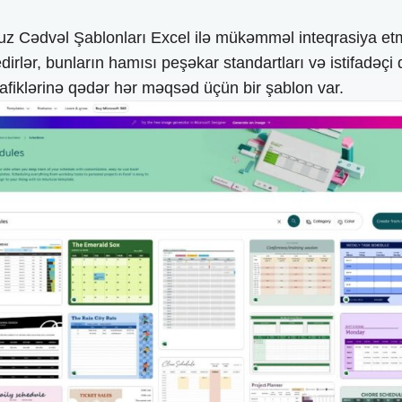
suz Cədvəl Şablonları Excel ilə mükəmməl inteqrasiya etm
edirlər, bunların hamısı peşəkar standartları və istifadəç
qrafiklərinə qədər hər məqsəd üçün bir şablon var.