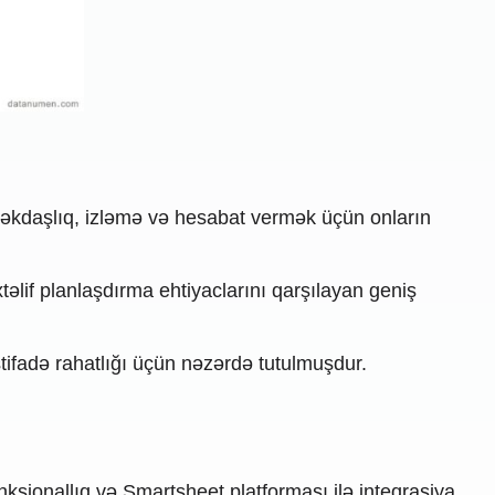
əkdaşlıq, izləmə və hesabat vermək üçün onların
əlif planlaşdırma ehtiyaclarını qarşılayan geniş
stifadə rahatlığı üçün nəzərdə tutulmuşdur.
nksionallıq və Smartsheet platforması ilə inteqrasiya