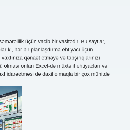
əmərəlilik üçün vacib bir vasitədir. Bu saytlar,
ar ki, hər bir planlaşdırma ehtiyacı üçün
ə vaxtınıza qənaət etməyə və tapşırıqlarınızı
 olması onları Excel-də müxtəlif ehtiyacları və
vaxt idarəetməsi də daxil olmaqla bir çox mühitdə