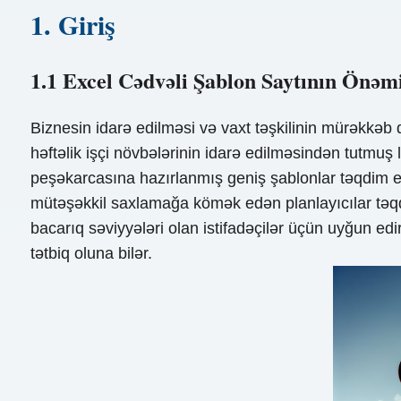
1. Giriş
1.1 Excel Cədvəli Şablon Saytının Önəm
Biznesin idarə edilməsi və vaxt təşkilinin mürəkkəb d
həftəlik işçi növbələrinin idarə edilməsindən tutmu
peşəkarcasına hazırlanmış geniş şablonlar təqdim edir
mütəşəkkil saxlamağa kömək edən planlayıcılar təqdim
bacarıq səviyyələri olan istifadəçilər üçün uyğun edi
tətbiq oluna bilər.