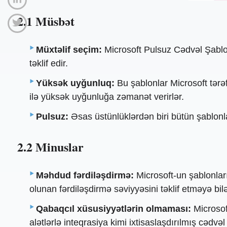
2.1 Müsbət
Müxtəlif seçim:
Microsoft Pulsuz Cədvəl Şablon
təklif edir.
Yüksək uyğunluq:
Bu şablonlar Microsoft tərə
ilə yüksək uyğunluğa zəmanət verirlər.
Pulsuz:
Əsas üstünlüklərdən biri bütün şablonla
2.2 Minuslar
Məhdud fərdiləşdirmə:
Microsoft-un şablonları
olunan fərdiləşdirmə səviyyəsini təklif etməyə bilə
Qabaqcıl xüsusiyyətlərin olmaması:
Microsof
alətlərlə inteqrasiya kimi ixtisaslaşdırılmış cədvə