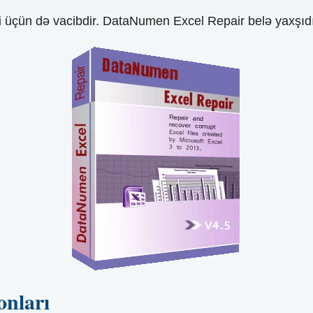
ri üçün də vacibdir. DataNumen Excel Repair belə yaxşıdı
onları