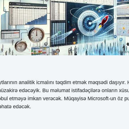
ının analitik icmalını təqdim etmək məqsədi daşıyır. Hər 
ı müzakirə edəcəyik. Bu məlumat istifadəçilərə onların xü
qəbul etməyə imkan verəcək. Müqayisə Microsoft-un öz pu
 əhatə edəcək.