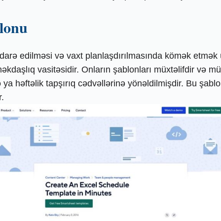
blonu
n idarə edilməsi və vaxt planlaşdırılmasında kömək etmək
kdaşlıq vasitəsidir. Onların şablonları müxtəlifdir və müx
 ya həftəlik tapşırıq cədvəllərinə yönəldilmişdir. Bu şabl
.