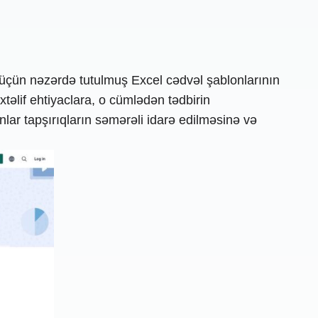
 üçün nəzərdə tutulmuş Excel cədvəl şablonlarının
təlif ehtiyaclara, o cümlədən tədbirin
onlar tapşırıqların səmərəli idarə edilməsinə və