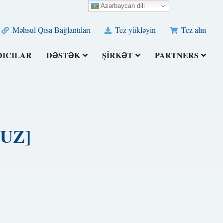
Azərbaycan dili
Məhsul Qısa Bağlantıları
Tez yükləyin
Tez alın
DICILAR
DƏSTƏK
ŞIRKƏT
PARTNERS
SUZ]