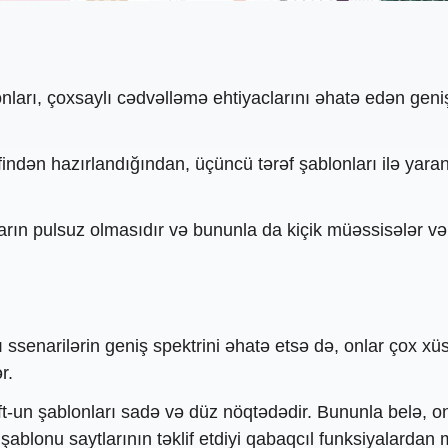
ları, çoxsaylı cədvəlləmə ehtiyaclarını əhatə edən geni
findən hazırlandığından, üçüncü tərəf şablonları ilə yar
rın pulsuz olmasıdır və bununla da kiçik müəssisələr və f
 ssenarilərin geniş spektrini əhatə etsə də, onlar çox xü
r.
t-un şablonları sadə və düz nöqtədədir. Bununla belə, o
l şablonu saytlarının təklif etdiyi qabaqcıl funksiyalardan