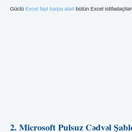
Güclü
Excel fayl bərpa aləti
bütün Excel istifadəçilə
2. Microsoft Pulsuz Cədvəl Şabl