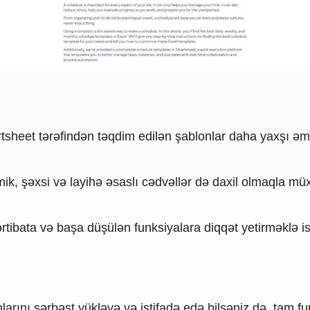
sheet tərəfindən təqdim edilən şablonlar daha yaxşı əm
, şəxsi və layihə əsaslı cədvəllər də daxil olmaqla müxt
ərtibata və başa düşülən funksiyalara diqqət yetirməklə i
arını sərbəst yükləyə və istifadə edə bilsəniz də, tam fu