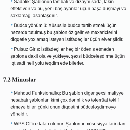
Sadəlik: Şablonun tərtibatı və dizaynı sadə, lakin
effektivdir və bu, yeni başlayanlar üçün başa düşməyi və
saxlamağı asanlaşdırır.
Büdcə yönümlü: Xüsusilə büdcə tərtib etmək üçün
nəzərdə tutulmuş bu şablon öz gəlir və məxariclərini
diqqətlə yoxlamaq istəyən istifadəçilər üçün əlverişlidir.
Pulsuz Giriş: İstifadəçilər heç bir ödəniş etmədən
şablona daxil ola və yükləyə, şəxsi büdcələşdirmə üçün
iqtisadi həll yolu təqdim edə bilərlər.
7.2 Minuslar
Məhdud Funksionallıq: Bu şablon digər şəxsi maliyyə
hesabatı şablonları kimi çox dərinlik və təfərrüat təklif
etməyə bilər, çünki onun diqqətini büdcələşdirməyə
yönəldir.
WPS Office tələb olunur: Şablonun xüsusiyyətlərindən