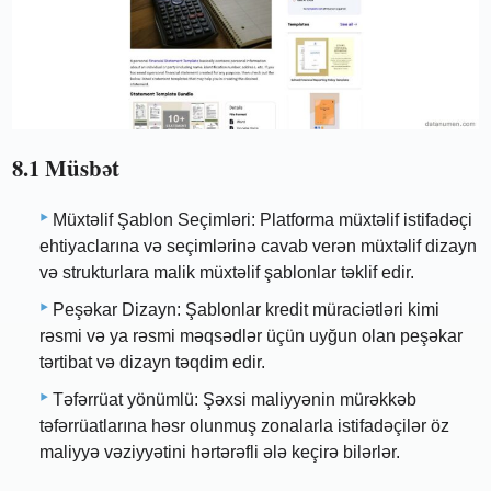
8.1 Müsbət
Müxtəlif Şablon Seçimləri: Platforma müxtəlif istifadəçi
ehtiyaclarına və seçimlərinə cavab verən müxtəlif dizayn
və strukturlara malik müxtəlif şablonlar təklif edir.
Peşəkar Dizayn: Şablonlar kredit müraciətləri kimi
rəsmi və ya rəsmi məqsədlər üçün uyğun olan peşəkar
tərtibat və dizayn təqdim edir.
Təfərrüat yönümlü: Şəxsi maliyyənin mürəkkəb
təfərrüatlarına həsr olunmuş zonalarla istifadəçilər öz
maliyyə vəziyyətini hərtərəfli ələ keçirə bilərlər.