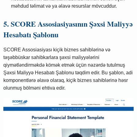
məhdud təlimat və ya əlavə resurslar mövcuddur.
5. SCORE Assosiasiyasının Şəxsi Maliyyə
Hesabatı Şablonu
SCORE Assosiasiyası kiçik biznes sahiblərinə və
təşəbbüskar sahibkarlara şəxsi maliyyələrini
qiymətləndirməkdə kömək etmək üçün nəzərdə tutulmuş
Şəxsi Maliyyə Hesabatı Şablonu təqdim edir. Bu şablon, adi
komponentlərə əlavə olaraq, kiçik biznes sahiblərinə həsr
olunmuş bölməni ehtiva edir.