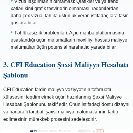
Vizuallaşdırmanın olmaması: Qrafiklər və ya trend
xətləri kimi qrafik təsvirlərin olmaması, rəqəmlərdən
daha çox vizual təhlilə üstünlük verən istifadəçilərə təsir
göstərə bilər.
Təhlükəsizlik problemləri: Açıq mənbə platformasına
əsaslandığı üçün məlumatların məxfiliyi həssas maliyyə
məlumatları üçün potensial narahatlıq yarada bilər.
3. CFI Education Şəxsi Maliyyə Hesabatı
Şablonu
CFI Education fərdin maliyyə vəziyyətinin təfərrüatlı
xülasəsini təqdim etmək üçün hazırlanmış Şəxsi Maliyyə
Hesabatı Şablonunu təklif edir. Onun istifadəçi dostu dizaynı
və hərtərəfli tərtibatı şəxsi maliyyə məlumatlarının tərtib
edilməsinin mürəkkəb prosesini sadələşdirir.