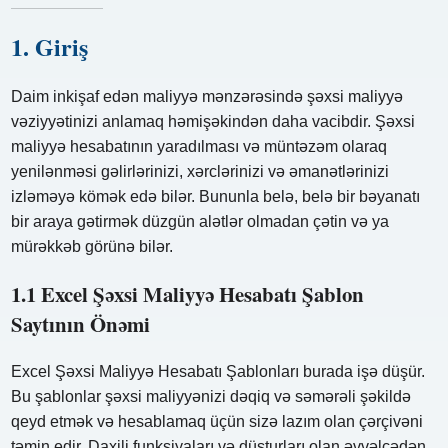
1. Giriş
Daim inkişaf edən maliyyə mənzərəsində şəxsi maliyyə
vəziyyətinizi anlamaq həmişəkindən daha vacibdir. Şəxsi
maliyyə hesabatının yaradılması və müntəzəm olaraq
yenilənməsi gəlirlərinizi, xərclərinizi və əmanətlərinizi
izləməyə kömək edə bilər. Bununla belə, belə bir bəyanatı
bir araya gətirmək düzgün alətlər olmadan çətin və ya
mürəkkəb görünə bilər.
1.1 Excel Şəxsi Maliyyə Hesabatı Şablon
Saytının Önəmi
Excel Şəxsi Maliyyə Hesabatı Şablonları burada işə düşür.
Bu şablonlar şəxsi maliyyənizi dəqiq və səmərəli şəkildə
qeyd etmək və hesablamaq üçün sizə lazım olan çərçivəni
təmin edir. Daxili funksiyaları və düsturları olan əvvəlcədən