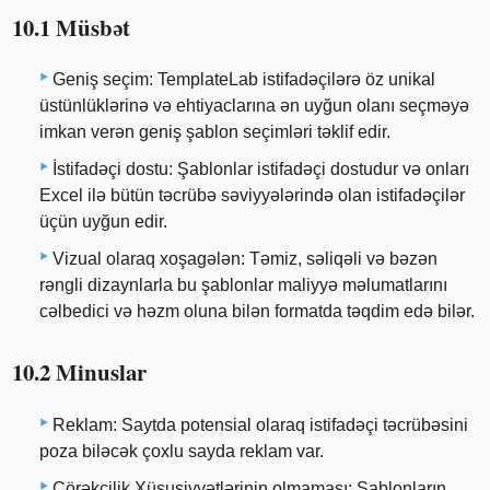
10.1 Müsbət
Geniş seçim: TemplateLab istifadəçilərə öz unikal
üstünlüklərinə və ehtiyaclarına ən uyğun olanı seçməyə
imkan verən geniş şablon seçimləri təklif edir.
İstifadəçi dostu: Şablonlar istifadəçi dostudur və onları
Excel ilə bütün təcrübə səviyyələrində olan istifadəçilər
üçün uyğun edir.
Vizual olaraq xoşagələn: Təmiz, səliqəli və bəzən
rəngli dizaynlarla bu şablonlar maliyyə məlumatlarını
cəlbedici və həzm oluna bilən formatda təqdim edə bilər.
10.2 Minuslar
Reklam: Saytda potensial olaraq istifadəçi təcrübəsini
poza biləcək çoxlu sayda reklam var.
Çörəkçilik Xüsusiyyətlərinin olmaması: Şablonların