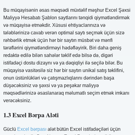
Bu müqayisənin əsas məqsədi müxtəlif məşhur Excel Şəxsi
Maliyyə Hesabatı Şablon saytlarını tənqidi qiymətləndirmək
və müqayisə etməkdir. Xüsusi ehtiyaclarınıza və
tələblərinizə cavab verən optimal saytı seçmək üçün sizə
rəhbərlik etmək üçün hər bir saytın müsbət və mənfi
tərəflərini qiymətləndirməyi hədəfləyirik. Biri daha geniş
redaktə edilə bilən sahələr təklif edə bilsə də, digəri
istifadəçi dostu dizaynı və ya dəqiqliyi ilə seçilə bilər. Bu
müqayisə vasitəsilə siz hər bir saytın unikal satış təklifini,
onun üstünlükləri və çatışmazlıqlarını dərindən başa
düşəcəksiniz və şəxsi və ya peşəkar maliyyə
məqsədlərinizə əsaslanaraq məlumatlı seçim etmək imkanı
verəcəksiniz.
1.3 Excel Bərpa Aləti
Güclü
Excel bərpası
alət bütün Excel istifadəçiləri üçün