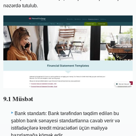
nəzərdə tutulub.
9.1 Müsbət
Bank standartı: Bank tərəfindən təqdim edilən bu
şablon bank sənayesi standartlarına cavab verir və
istifadəçilərə kredit müraciətləri üçün maliyyə
hazırlamağa kömək edir.