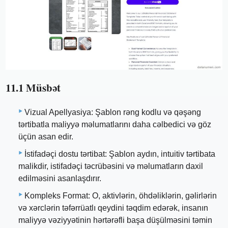
11.1 Müsbət
Vizual Apellyasiya: Şablon rəng kodlu və qəşəng
tərtibatla maliyyə məlumatlarını daha cəlbedici və göz
üçün asan edir.
İstifadəçi dostu tərtibat: Şablon aydın, intuitiv tərtibata
malikdir, istifadəçi təcrübəsini və məlumatların daxil
edilməsini asanlaşdırır.
Kompleks Format: O, aktivlərin, öhdəliklərin, gəlirlərin
və xərclərin təfərrüatlı qeydini təqdim edərək, insanın
maliyyə vəziyyətinin hərtərəfli başa düşülməsini təmin