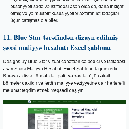
əksəriyyəti sadə və istifadəsi asan olsa da, daha inkişaf
etmiş və ya müxtəlif xüsusiyyətlər axtaran istifadəçilər
üçün çatışmaz ola bilər.
11. Blue Star tərəfindən dizayn edilmiş
şəxsi maliyyə hesabatı Excel şablonu
Designs By Blue Star vizual cəhətdən cəlbedici və istifadəsi
asan Şəxsi Maliyyə Hesabatı Excel Şablonu təqdim edir.
Buraya aktivlər, öhdəliklər, gəlir və xərclər üçün ətraflı
bölmələr daxildir və fərdin maliyyə vəziyyətinə dair hərtərəfli
məlumat təqdim etmək məqsədi daşıyır.