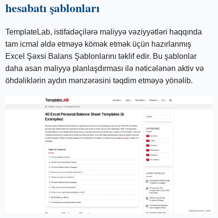
hesabatı şablonları
TemplateLab, istifadəçilərə maliyyə vəziyyətləri haqqında
tam icmal əldə etməyə kömək etmək üçün hazırlanmış
Excel Şəxsi Balans Şablonlarını təklif edir. Bu şablonlar
daha asan maliyyə planlaşdırması ilə nəticələnən aktiv və
öhdəliklərin aydın mənzərəsini təqdim etməyə yönəlib.