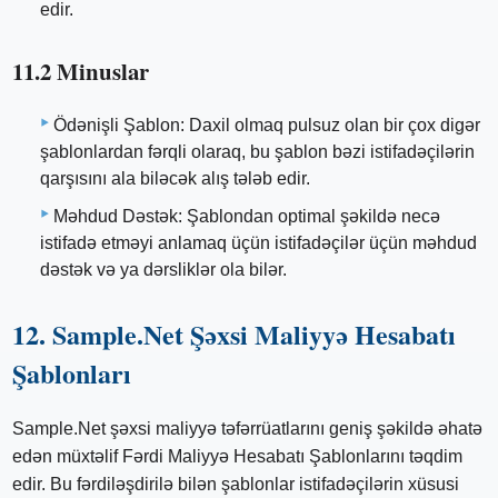
edir.
11.2 Minuslar
Ödənişli Şablon: Daxil olmaq pulsuz olan bir çox digər
şablonlardan fərqli olaraq, bu şablon bəzi istifadəçilərin
qarşısını ala biləcək alış tələb edir.
Məhdud Dəstək: Şablondan optimal şəkildə necə
istifadə etməyi anlamaq üçün istifadəçilər üçün məhdud
dəstək və ya dərsliklər ola bilər.
12. Sample.Net Şəxsi Maliyyə Hesabatı
Şablonları
Sample.Net şəxsi maliyyə təfərrüatlarını geniş şəkildə əhatə
edən müxtəlif Fərdi Maliyyə Hesabatı Şablonlarını təqdim
edir. Bu fərdiləşdirilə bilən şablonlar istifadəçilərin xüsusi