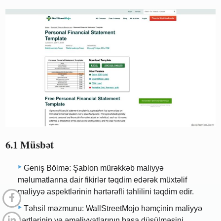
6.1 Müsbət
Geniş Bölmə: Şablon mürəkkəb maliyyə
məlumatlarına dair fikirlər təqdim edərək müxtəlif
maliyyə aspektlərinin hərtərəfli təhlilini təqdim edir.
Təhsil məzmunu: WallStreetMojo həmçinin maliyyə
şərtlərinin və əməliyyatlarının başa düşülməsini