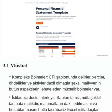
3.1 Müsbət
Kompleks Bölmələr: CFI şablonunda gəlirlər, xərclər,
öhdəliklər və aktivlər daxil olmaqla şəxsi maliyyənin
bütün aspektlərini əhatə edən müxtəlif bölmələr var.
İstifadəçi dostu interfeys: Şablon təmiz, mütəşəkkil
tərtibata malikdir, məlumatların daxil edilməsini və
hesablanmasını hətta təcrübəsiz Excel istifadəçiləri