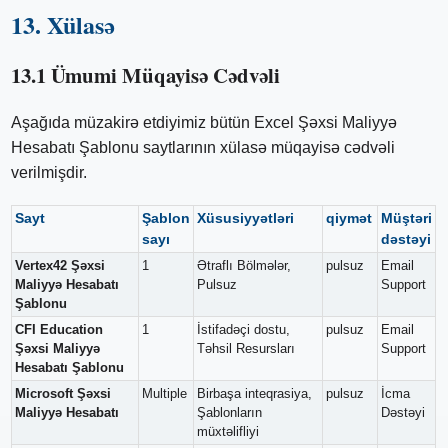
13. Xülasə
13.1 Ümumi Müqayisə Cədvəli
Aşağıda müzakirə etdiyimiz bütün Excel Şəxsi Maliyyə
Hesabatı Şablonu saytlarının xülasə müqayisə cədvəli
verilmişdir.
Sayt
Şablon
Xüsusiyyətləri
qiymət
Müştəri
sayı
dəstəyi
Vertex42 Şəxsi
1
Ətraflı Bölmələr,
pulsuz
Email
Maliyyə Hesabatı
Pulsuz
Support
Şablonu
CFI Education
1
İstifadəçi dostu,
pulsuz
Email
Şəxsi Maliyyə
Təhsil Resursları
Support
Hesabatı Şablonu
Microsoft Şəxsi
Multiple
Birbaşa inteqrasiya,
pulsuz
İcma
Maliyyə Hesabatı
Şablonların
Dəstəyi
müxtəlifliyi