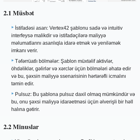
2.1 Müsbət
İstifadəsi asan: Vertex42 şablonu sadə və intuitiv
interfeysə malikdir və istifadəçilərə maliyyə
məlumatlarını asanlıqla idarə etmək və yeniləmək
imkanı verir.
Təfərrüatlı bölmələr: Şablon müxtəlif aktivlər,
öhdəliklər, gəlirlər və xərclər üçün bölmələri əhatə edir
və bu, şəxsin maliyyə ssenarisinin hərtərəfli icmalını
təmin edir.
Pulsuz: Bu şablona pulsuz daxil olmaq mümkündür və
bu, onu şəxsi maliyyə idarəetməsi üçün əlverişli bir həll
halına gətirir.
2.2 Minuslar