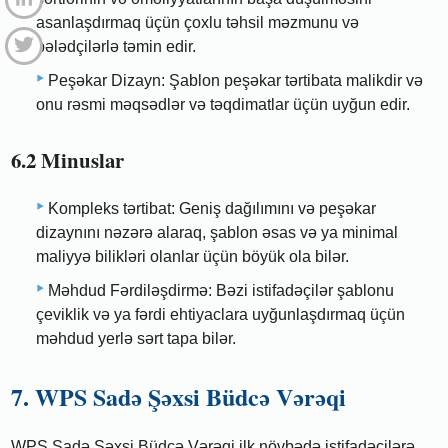
asanlaşdırmaq üçün çoxlu təhsil məzmunu və
bələdçilərlə təmin edir.
Peşəkar Dizayn: Şablon peşəkar tərtibata malikdir və
onu rəsmi məqsədlər və təqdimatlar üçün uyğun edir.
6.2 Minuslar
Kompleks tərtibat: Geniş dağılımını və peşəkar
dizaynını nəzərə alaraq, şablon əsas və ya minimal
maliyyə bilikləri olanlar üçün böyük ola bilər.
Məhdud Fərdiləşdirmə: Bəzi istifadəçilər şablonu
çeviklik və ya fərdi ehtiyaclara uyğunlaşdırmaq üçün
məhdud yerlə sərt tapa bilər.
7. WPS Sadə Şəxsi Büdcə Vərəqi
WPS Sadə Şəxsi Büdcə Vərəqi ilk növbədə istifadəçilərə