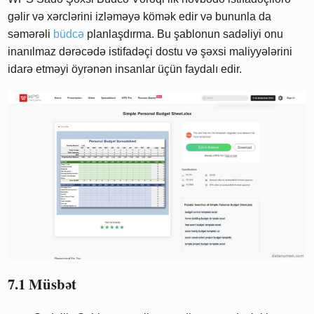
gəlir və xərclərini izləməyə kömək edir və bununla da
səmərəli
büdcə
planlaşdırma. Bu şablonun sadəliyi onu
inanılmaz dərəcədə istifadəçi dostu və şəxsi maliyyələrini
idarə etməyi öyrənən insanlar üçün faydalı edir.
7.1 Müsbət