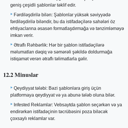
geniş çeşidli şablonlar təklif edir.
Fərdiləşdirilə bilən: Şablonlar yüksək səviyyədə
fərdiləşdirilə biləndir, bu da istifadəçilərə sahələri öz
ehtiyaclarına əsasən formatlaşdırmağa və tənzimləməyə
imkan verir.
Ətraflı Rəhbərlik: Hər bir şablon istifadəçilərə
məlumatları dəqiq və səmərəli şəkildə doldurmağa
istiqamət verən ətraflı təlimatlarla gəlir.
12.2 Minuslar
Qeydiyyat tələbi: Bəzi şablonlara giriş üçün
platformaya qeydiyyat və ya abunə tələb oluna bilər.
Infested Reklamlar: Vebsaytda şablon seçərkən və ya
endirərkən istifadəçinin təcrübəsini poza biləcək
çoxsaylı reklamlar var.