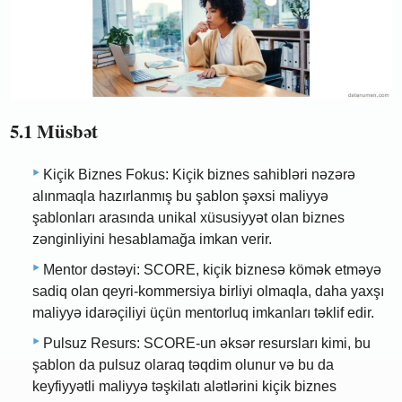
5.1 Müsbət
Kiçik Biznes Fokus: Kiçik biznes sahibləri nəzərə
alınmaqla hazırlanmış bu şablon şəxsi maliyyə
şablonları arasında unikal xüsusiyyət olan biznes
zənginliyini hesablamağa imkan verir.
Mentor dəstəyi: SCORE, kiçik biznesə kömək etməyə
sadiq olan qeyri-kommersiya birliyi olmaqla, daha yaxşı
maliyyə idarəçiliyi üçün mentorluq imkanları təklif edir.
Pulsuz Resurs: SCORE-un əksər resursları kimi, bu
şablon da pulsuz olaraq təqdim olunur və bu da
keyfiyyətli maliyyə təşkilatı alətlərini kiçik biznes