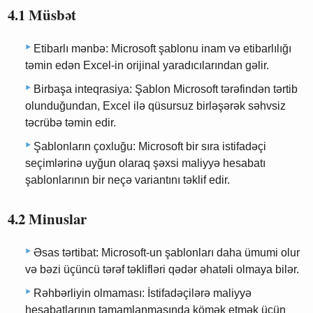
4.1 Müsbət
Etibarlı mənbə: Microsoft şablonu inam və etibarlılığı
təmin edən Excel-in orijinal yaradıcılarından gəlir.
Birbaşa inteqrasiya: Şablon Microsoft tərəfindən tərtib
olunduğundan, Excel ilə qüsursuz birləşərək səhvsiz
təcrübə təmin edir.
Şablonların çoxluğu: Microsoft bir sıra istifadəçi
seçimlərinə uyğun olaraq şəxsi maliyyə hesabatı
şablonlarının bir neçə variantını təklif edir.
4.2 Minuslar
Əsas tərtibat: Microsoft-un şablonları daha ümumi olur
və bəzi üçüncü tərəf təklifləri qədər əhatəli olmaya bilər.
Rəhbərliyin olmaması: İstifadəçilərə maliyyə
hesabatlarının tamamlanmasında kömək etmək üçün