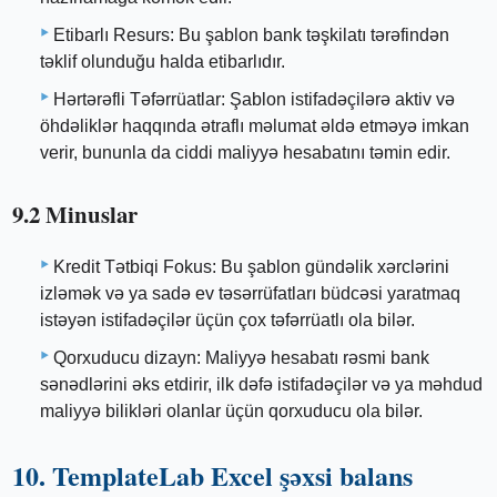
Etibarlı Resurs: Bu şablon bank təşkilatı tərəfindən
təklif olunduğu halda etibarlıdır.
Hərtərəfli Təfərrüatlar: Şablon istifadəçilərə aktiv və
öhdəliklər haqqında ətraflı məlumat əldə etməyə imkan
verir, bununla da ciddi maliyyə hesabatını təmin edir.
9.2 Minuslar
Kredit Tətbiqi Fokus: Bu şablon gündəlik xərclərini
izləmək və ya sadə ev təsərrüfatları büdcəsi yaratmaq
istəyən istifadəçilər üçün çox təfərrüatlı ola bilər.
Qorxuducu dizayn: Maliyyə hesabatı rəsmi bank
sənədlərini əks etdirir, ilk dəfə istifadəçilər və ya məhdud
maliyyə bilikləri olanlar üçün qorxuducu ola bilər.
10. TemplateLab Excel şəxsi balans