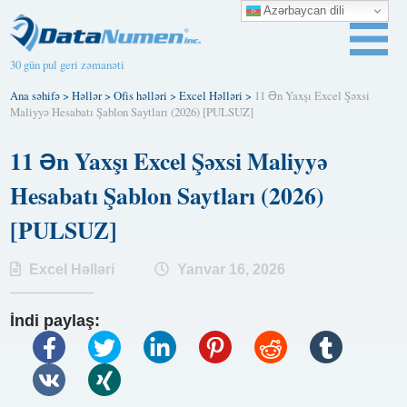
Azərbaycan dili
30 gün pul geri zəmanəti
Ana səhifə
>
Həllər
>
Ofis həlləri
>
Excel Həlləri
>
11 Ən Yaxşı Excel Şəxsi
Maliyyə Hesabatı Şablon Saytları (2026) [PULSUZ]
11 Ən Yaxşı Excel Şəxsi Maliyyə
Hesabatı Şablon Saytları (2026)
[PULSUZ]
Excel Həlləri
Yanvar 16, 2026
İndi paylaş: