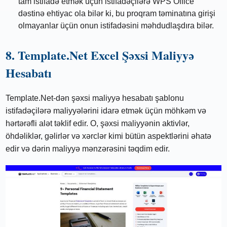
tam istifadə etmək üçün istifadəçilərə WPS Office
dəstinə ehtiyac ola bilər ki, bu proqram təminatına girişi
olmayanlar üçün onun istifadəsini məhdudlaşdıra bilər.
8. Template.Net Excel Şəxsi Maliyyə
Hesabatı
Template.Net-dən şəxsi maliyyə hesabatı şablonu
istifadəçilərə maliyyələrini idarə etmək üçün möhkəm və
hərtərəfli alət təklif edir. O, şəxsi maliyyənin aktivlər,
öhdəliklər, gəlirlər və xərclər kimi bütün aspektlərini əhatə
edir və dərin maliyyə mənzərəsini təqdim edir.