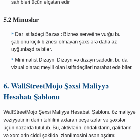
sahibləri üçün əlçatan edir.
5.2 Minuslar
Dar İstifadəçi Bazası: Biznes sərvətinə vurğu bu
şablonu kiçik biznesi olmayan şəxslərə daha az
uyğunlaşdıra bilər.
Minimalist Dizayn: Dizayn və dizayn sadədir, bu da
vizual olaraq meylli olan istifadəçiləri narahat edə bilər.
6. WallStreetMojo Şəxsi Maliyyə
Hesabatı Şablonu
WallStreetMojo Şəxsi Maliyyə Hesabatı Şablonu öz maliyyə
vəziyyətinin dərin təhlilini axtaran peşəkarlar və şəxslər
üçün nəzərdə tutulub. Bu, aktivlərin, öhdəliklərin, gəlirlərin
və xərclərin ciddi şəkildə izlənilməsini asanlaşdırır.