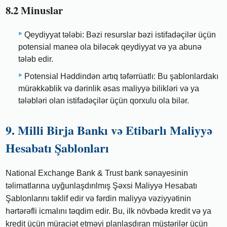
8.2 Minuslar
Qeydiyyat tələbi: Bəzi resurslar bəzi istifadəçilər üçün
potensial maneə ola biləcək qeydiyyat və ya abunə
tələb edir.
Potensial Həddindən artıq təfərrüatlı: Bu şablonlardakı
mürəkkəblik və dərinlik əsas maliyyə bilikləri və ya
tələbləri olan istifadəçilər üçün qorxulu ola bilər.
9. Milli Birja Bankı və Etibarlı Maliyyə
Hesabatı Şablonları
National Exchange Bank & Trust bank sənayesinin
təlimatlarına uyğunlaşdırılmış Şəxsi Maliyyə Hesabatı
Şablonlarını təklif edir və fərdin maliyyə vəziyyətinin
hərtərəfli icmalını təqdim edir. Bu, ilk növbədə kredit və ya
kredit üçün müraciət etməyi planlaşdıran müştərilər üçün