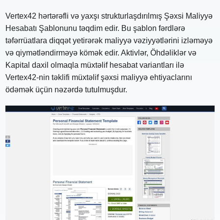
Vertex42 hərtərəfli və yaxşı strukturlaşdırılmış Şəxsi Maliyyə
Hesabatı Şablonunu təqdim edir. Bu şablon fərdlərə
təfərrüatlara diqqət yetirərək maliyyə vəziyyətlərini izləməyə
və qiymətləndirməyə kömək edir. Aktivlər, Öhdəliklər və
Kapital daxil olmaqla müxtəlif hesabat variantları ilə
Vertex42-nin təklifi müxtəlif şəxsi maliyyə ehtiyaclarını
ödəmək üçün nəzərdə tutulmuşdur.