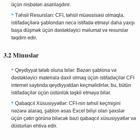
üçün nisbətən asanlaşdırır.
Təhsil Resursları: CFI, təhsil müəssisəsi olmaqla,
istifadəçilərə şablondan necə istifadə etməyi daha yaxşı
başa düşmək üçün dəstəkləyici məlumat və resurslar
təqdim edir.
3.2 Minuslar
Qeydiyyat tələb oluna bilər: Bəzən şablona və
dəstəkləyici materiala daxil olmaq üçün istifadəçilər CFI
internet saytında qeydiyyatdan keçməlidirlər, bu, bütün
istifadəçilər üçün üstünlük təşkil etməyə bilər.
Qabaqcıl Xüsusiyyətlər: CFI-nin təhsil keçmişini
nəzərə alaraq, şablon əsas Excel biliyi olan şəxslər
üçün çətin görünə biləcək bəzi qabaqcıl xüsusiyyətlər və
düsturları ehtiva edir.