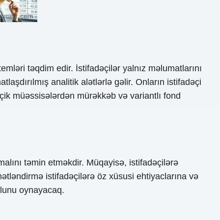
mləri təqdim edir. İstifadəçilər yalnız məlumatlarını
aşdırılmış analitik alətlərlə gəlir. Onların istifadəçi
 kiçik müəssisələrdən mürəkkəb və variantlı fond
lını təmin etməkdir. Müqayisə, istifadəçilərə
tləndirmə istifadəçilərə öz xüsusi ehtiyaclarına və
olunu oynayacaq.