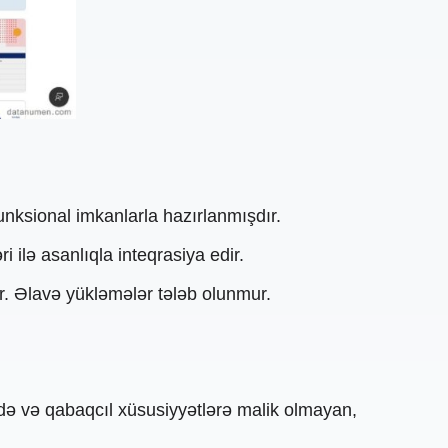
unksional imkanlarla hazırlanmışdır.
i ilə asanlıqla inteqrasiya edir.
ər. Əlavə yükləmələr tələb olunmur.
sadə və qabaqcıl xüsusiyyətlərə malik olmayan,