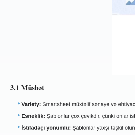
3.1 Müsbət
Variety:
Smartsheet müxtəlif sənaye və ehtiyacla
Esneklik:
Şablonlar çox çevikdir, çünki onlar is
İstifadəçi yönümlü:
Şablonlar yaxşı təşkil olun