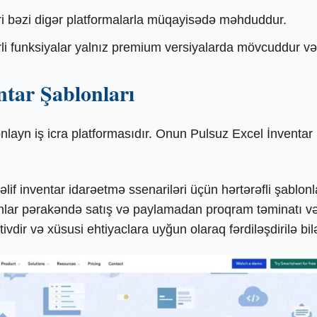
i bəzi digər platformalarla müqayisədə məhduddur.
li funksiyalar yalnız premium versiyalarda mövcuddur və O
ntar Şablonları
nlayn iş icra platformasıdır. Onun Pulsuz Excel İnventar Ş
f inventar idarəetmə ssenariləri üçün hərtərəfli şablonlar
blonlar pərakəndə satış və paylamadan proqram təminatı 
ivdir və xüsusi ehtiyaclara uyğun olaraq fərdiləşdirilə bilə