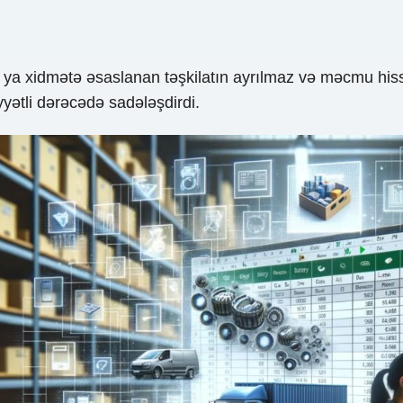
 və ya xidmətə əsaslanan təşkilatın ayrılmaz və məcmu his
yyətli dərəcədə sadələşdirdi.