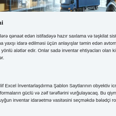
mi
ərə qənaət edən istifadəyə hazır saxlama və təşkilat siste
ha yaxşı idarə edilməsi üçün anlayışlar təmin edən avtomatl
 yönlü alətlər edir. Onlar sadə inventar ehtiyacları olan
r.
Excel İnventarlaşdırma Şablon Saytlarının obyektiv icma
maların güclü və zəif tərəflərini vurğulayacaq. Bu qiymə
 uyğun inventar idarəetmə vasitəsini seçməkdə bələdçi r