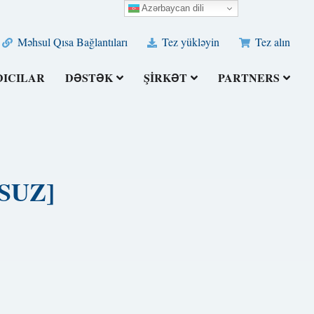
Azərbaycan dili
Məhsul Qısa Bağlantıları
Tez yükləyin
Tez alın
DICILAR
DƏSTƏK
ŞIRKƏT
PARTNERS
LSUZ]