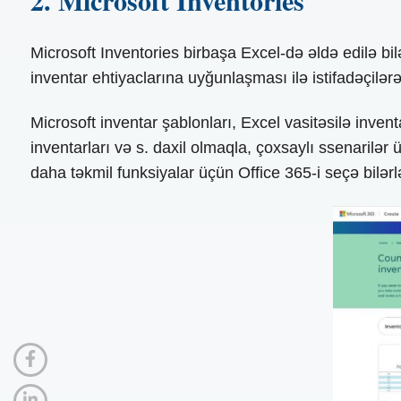
2. Microsoft Inventories
Microsoft Inventories birbaşa Excel-də əldə edilə bilə
inventar ehtiyaclarına uyğunlaşması ilə istifadəçilərə
Microsoft inventar şablonları, Excel vasitəsilə inventa
inventarları və s. daxil olmaqla, çoxsaylı ssenarilər ü
daha təkmil funksiyalar üçün Office 365-i seçə bilərl