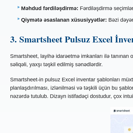
Məhdud fərdiləşdirmə:
Fərdiləşdirmə seçimlər
Qiymətə əsaslanan xüsusiyyətlər:
Bəzi dəyər
3. Smartsheet Pulsuz Excel İnve
Smartsheet, layihə idarəetmə imkanları ilə tanınan o
səliqəli, yaxşı təşkil edilmiş sənədlərdir.
Smartsheet-in pulsuz Excel inventar şablonları müxtəli
planlaşdırılması, izlənilməsi və təşkili üçün bu şa
nəzərdə tutulub. Dizayn istifadəçi dostudur, çox intuit