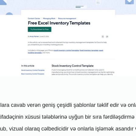
ra cavab verən geniş çeşidli şablonlar təklif edir və onla
tifadəçinin xüsusi tələblərinə uyğun bir sıra fərdiləşdirmə
ub, vizual olaraq cəlbedicidir və onlarla işləmək asandır