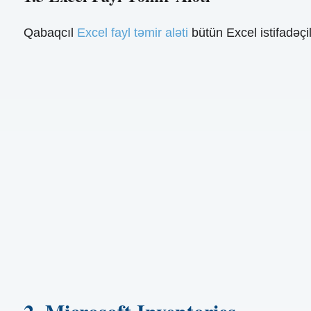
Qabaqcıl
Excel fayl təmir aləti
bütün Excel istifadəçi