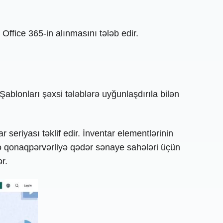
ffice 365-in alınmasını tələb edir.
ablonları şəxsi tələblərə uyğunlaşdırıla bilən
 seriyası təklif edir. İnventar elementlərinin
və qonaqpərvərliyə qədər sənaye sahələri üçün
r.