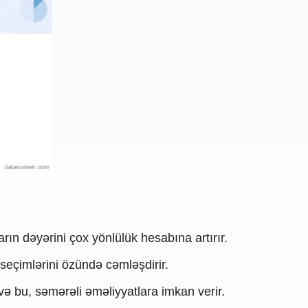
rın dəyərini çox yönlülük hesabına artırır.
 seçimlərini özündə cəmləşdirir.
 və bu, səmərəli əməliyyatlara imkan verir.