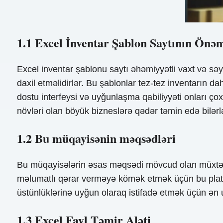
1.1 Excel İnventar Şablon Saytının Önə
Excel inventar şablonu saytı əhəmiyyətli vaxt və səyl
daxil etməlidirlər. Bu şablonlar tez-tez inventarın da
dostu interfeysi və uyğunlaşma qabiliyyəti onları çox
növləri olan böyük bizneslərə qədər təmin edə bilərlə
1.2 Bu müqayisənin məqsədləri
Bu müqayisələrin əsas məqsədi mövcud olan müxtəlif 
məlumatlı qərar verməyə kömək etmək üçün bu platfor
üstünlüklərinə uyğun olaraq istifadə etmək üçün ən
1.3 Excel Fayl Təmir Aləti