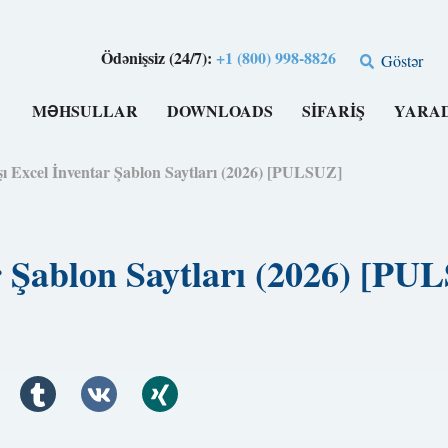
Ödənişsiz (24/7):
+1 (800) 998-8826
Göstər
MƏHSULLAR
DOWNLOADS
SIFARIŞ
YARA
ı Excel İnventar Şablon Saytları (2026) [PULSUZ]
r Şablon Saytları (2026) [PU