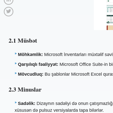
2.1 Müsbət
Möhkəmlik:
Microsoft İnventarları müxtəlif səv
Qarşılıqlı fəaliyyət:
Microsoft Office Suite-in bir
Mövcudluq:
Bu şablonlar Microsoft Excel quraşd
2.3 Minuslar
Sadəlik:
Dizaynın sadəliyi də onun çatışmazlığı 
xüsusən də pulsuz versiyalarda tapa bilərlər.