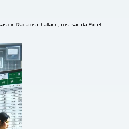
səsidir. Rəqəmsal həllərin, xüsusən də Excel