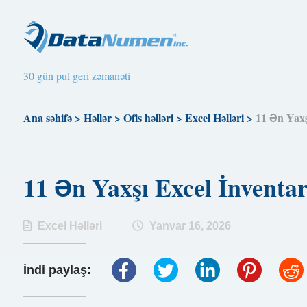
30 gün pul geri zəmanəti
Ana səhifə
>
Həllər
>
Ofis həlləri
>
Excel Həlləri
>
11 Ən Yaxş
11 Ən Yaxşı Excel İnventa
Excel Həlləri
Yanvar 16, 2026
İndi paylaş: