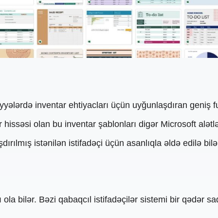
iyyələrdə inventar ehtiyacları üçün uyğunlaşdıran geniş f
 hissəsi olan bu inventar şablonları digər Microsoft alətlər
ırılmış istənilən istifadəçi üçün asanlıqla əldə edilə bil
ola bilər. Bəzi qabaqcıl istifadəçilər sistemi bir qədər 