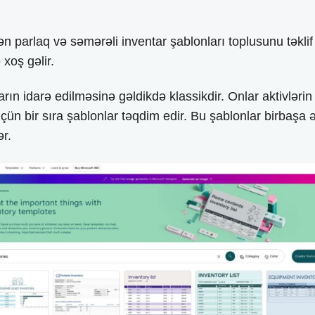
n parlaq və səmərəli inventar şablonları toplusunu təklif 
 xoş gəlir.
rın idarə edilməsinə gəldikdə klassikdir. Onlar aktivlərin 
çün bir sıra şablonlar təqdim edir. Bu şablonlar birbaşa əl
ər.