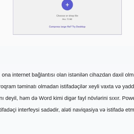
 ona internet bağlantısı olan istənilən cihazdan daxil olm
oqram təminatı olmadan istifadəçilər xeyli vaxta və yadd
nı deyil, həm də Word kimi digər fayl növlərini sıxır. Pow
adəçi interfeysi sadədir, aləti naviqasiya və istifadə et