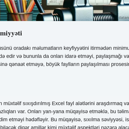
əmiyyəti
lçüsünü oradakı məlumatların keyfiyyətini itirmədən minim
də edir və bununla da onları idarə etməyi, paylaşmağı və
həsinə qənaət etməyə, böyük faylların paylaşılması prose
əlif sıxışdırılmış Excel fayl alətlərini araşdırmaq və q
lıqları var. Onları yan-yana müqayisə etməklə, bu təlima
 etməyi hədəfləyir. Bu müqayisə, sıxılma səviyyəsi, istif
biləcək digər amillər kimi müxtəlif aspektləri nəzərə alac