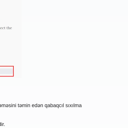
məməsini təmin edən qabaqcıl sıxılma
ir.