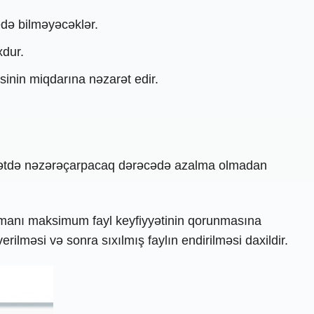
edə bilməyəcəklər.
xdur.
əsinin miqdarına nəzarət edir.
fiyyətdə nəzərəçarpacaq dərəcədə azalma olmadan
zamanı maksimum fayl keyfiyyətinin qorunmasına
rilməsi və sonra sıxılmış faylın endirilməsi daxildir.