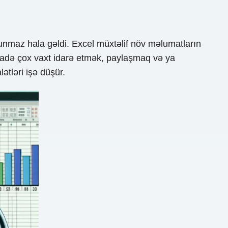
unmaz hala gəldi. Excel müxtəlif növ məlumatların
tifadə çox vaxt idarə etmək, paylaşmaq və ya
ətləri işə düşür.