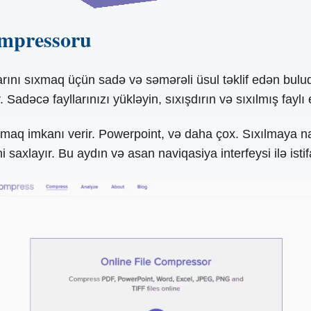
mpressoru
ı sıxmaq üçün sadə və səmərəli üsul təklif edən bulud ə
adəcə fayllarınızı yükləyin, sıxışdırın və sıxılmış faylı 
xmaq imkanı verir. Powerpoint, və daha çox. Sıxılmaya na
 saxlayır. Bu aydın və asan naviqasiya interfeysi ilə istif