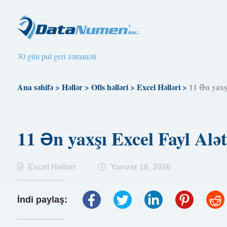
30 gün pul geri zəmanəti
Ana səhifə
>
Həllər
>
Ofis həlləri
>
Excel Həlləri
>
11 Ən yaxş
11 Ən yaxşı Excel Fayl Alə
Excel Həlləri
Yanvar 16, 2026
İndi paylaş: