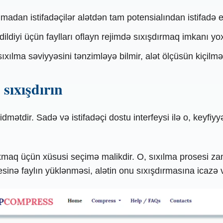
olmadan istifadəçilər alətdən tam potensialından istifadə 
ildiyi üçün faylları oflayn rejimdə sıxışdırmaq imkanı yo
sıxılma səviyyəsini tənzimləyə bilmir, alət ölçüsün kiçilm
 sıxışdırın
dmətdir. Sadə və istifadəçi dostu interfeysi ilə o, key
sıxmaq üçün xüsusi seçimə malikdir. O, sıxılma prosesi 
sinə faylın yüklənməsi, alətin onu sıxışdırmasına icazə ve