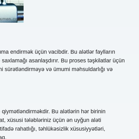
uma endirmək üçün vacibdir. Bu alətlər faylların
 saxlamağı asanlaşdırır. Bu proses təşkilatlar üçün
sini sürətləndirməyə və ümumi məhsuldarlığı və
iymətləndirməkdir. Bu alətlərin hər birinin
t, xüsusi tələbləriniz üçün ən uyğun aləti
adə rahatlığı, təhlükəsizlik xüsusiyyətləri,
aq.