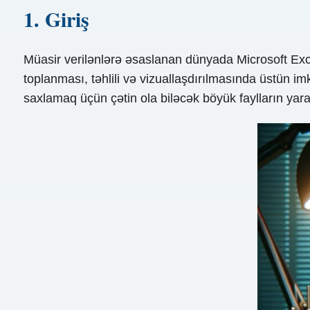
1. Giriş
Müasir verilənlərə əsaslanan dünyada Microsoft Exce
toplanması, təhlili və vizuallaşdırılmasında üstün i
saxlamaq üçün çətin ola biləcək böyük faylların yarad