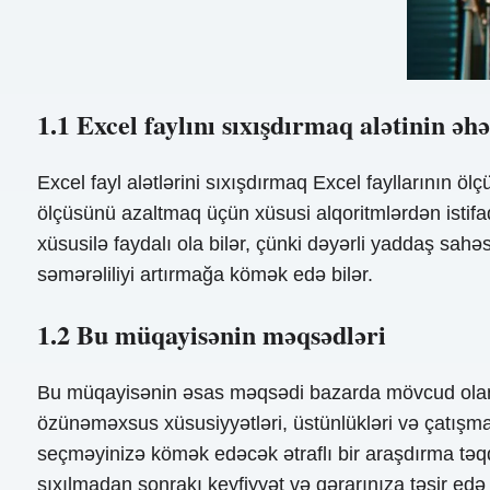
1.1 Excel faylını sıxışdırmaq alətinin əh
Excel fayl alətlərini sıxışdırmaq Excel fayllarının ö
ölçüsünü azaltmaq üçün xüsusi alqoritmlərdən istifa
xüsusilə faydalı ola bilər, çünki dəyərli yaddaş sa
səmərəliliyi artırmağa kömək edə bilər.
1.2 Bu müqayisənin məqsədləri
Bu müqayisənin əsas məqsədi bazarda mövcud olan müxt
özünəməxsus xüsusiyyətləri, üstünlükləri və çatışmaz
seçməyinizə kömək edəcək ətraflı bir araşdırma təqdim
sıxılmadan sonrakı keyfiyyət və qərarınıza təsir edə 