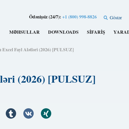
Ödənişsiz (24/7):
+1 (800) 998-8826
Göstər
MƏHSULLAR
DOWNLOADS
SIFARIŞ
YARA
ı Excel Fayl Alətləri (2026) [PULSUZ]
tləri (2026) [PULSUZ]