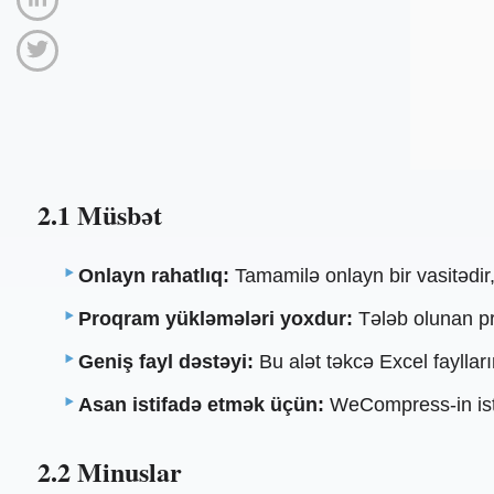
2.1 Müsbət
Onlayn rahatlıq:
Tamamilə onlayn bir vasitədir,
Proqram yükləmələri yoxdur:
Tələb olunan pr
Geniş fayl dəstəyi:
Bu alət təkcə Excel faylları
Asan istifadə etmək üçün:
WeCompress-in istif
2.2 Minuslar