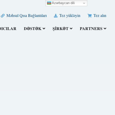
Azərbaycan dili
Məhsul Qısa Bağlantıları
Tez yükləyin
Tez alın
DICILAR
DƏSTƏK
ŞIRKƏT
PARTNERS