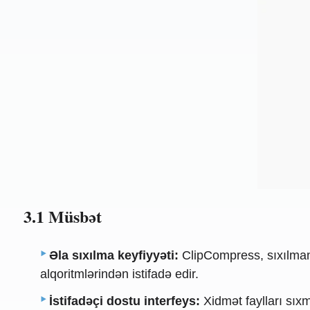
3.1 Müsbət
Əla sıxılma keyfiyyəti:
ClipCompress, sıxılmanı
alqoritmlərindən istifadə edir.
İstifadəçi dostu interfeys:
Xidmət faylları sıxm