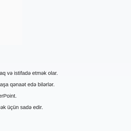
aq və istifadə etmək olar.
aşa qənaət edə bilərlər.
erPoint.
mək üçün sadə edir.