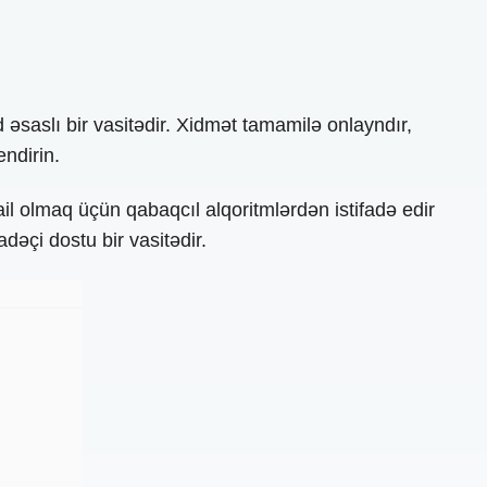
saslı bir vasitədir. Xidmət tamamilə onlayndır,
endirin.
il olmaq üçün qabaqcıl alqoritmlərdən istifadə edir
adəçi dostu bir vasitədir.