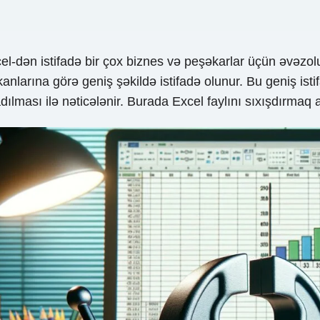
l-dən istifadə bir çox biznes və peşəkarlar üçün əvəzol
mkanlarına görə geniş şəkildə istifadə olunur. Bu geniş is
ılması ilə nəticələnir. Burada Excel faylını sıxışdırmaq al