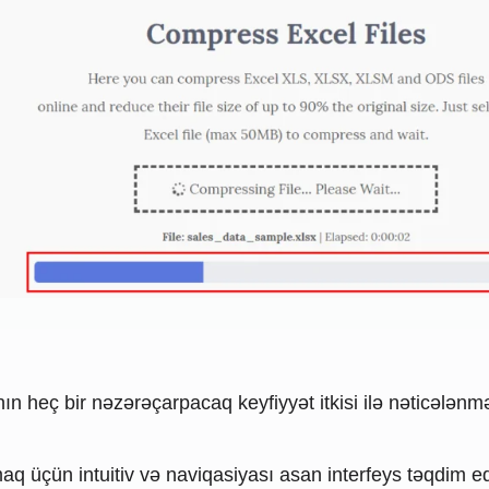
n heç bir nəzərəçarpacaq keyfiyyət itkisi ilə nəticələn
aq üçün intuitiv və naviqasiyası asan interfeys təqdim ed