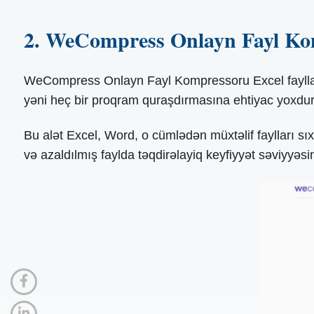
2. WeCompress Onlayn Fayl Ko
WeCompress Onlayn Fayl Kompressoru Excel faylların
yəni heç bir proqram quraşdırmasına ehtiyac yoxdur. S
Bu alət Excel, Word, o cümlədən müxtəlif faylları sı
və azaldılmış faylda təqdirəlayiq keyfiyyət səviyyəsini