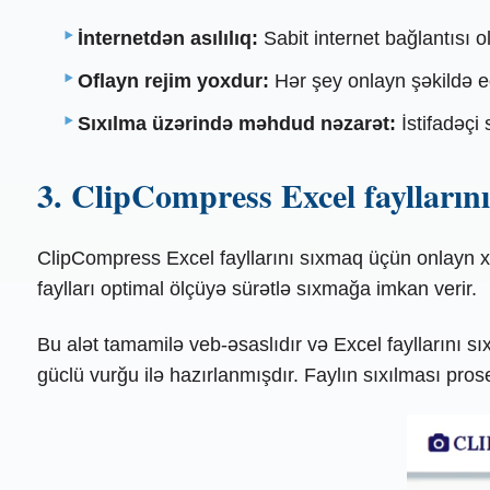
İnternetdən asılılıq:
Sabit internet bağlantısı 
Oflayn rejim yoxdur:
Hər şey onlayn şəkildə ed
Sıxılma üzərində məhdud nəzarət:
İstifadəçi 
3. ClipCompress Excel fayllarını
ClipCompress Excel fayllarını sıxmaq üçün onlayn xi
faylları optimal ölçüyə sürətlə sıxmağa imkan verir.
Bu alət tamamilə veb-əsaslıdır və Excel fayllarını 
güclü vurğu ilə hazırlanmışdır. Faylın sıxılması prose