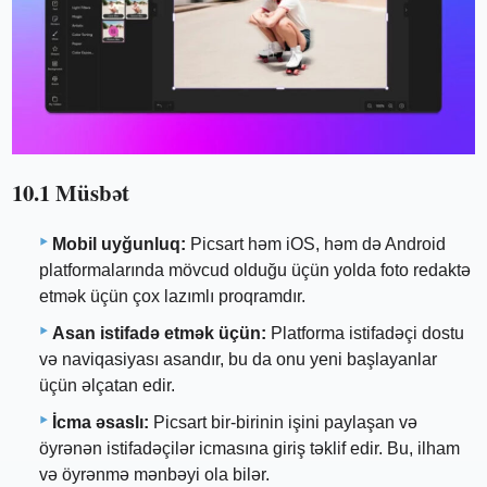
10.1 Müsbət
Mobil uyğunluq:
Picsart həm iOS, həm də Android
platformalarında mövcud olduğu üçün yolda foto redaktə
etmək üçün çox lazımlı proqramdır.
Asan istifadə etmək üçün:
Platforma istifadəçi dostu
və naviqasiyası asandır, bu da onu yeni başlayanlar
üçün əlçatan edir.
İcma əsaslı:
Picsart bir-birinin işini paylaşan və
öyrənən istifadəçilər icmasına giriş təklif edir. Bu, ilham
və öyrənmə mənbəyi ola bilər.