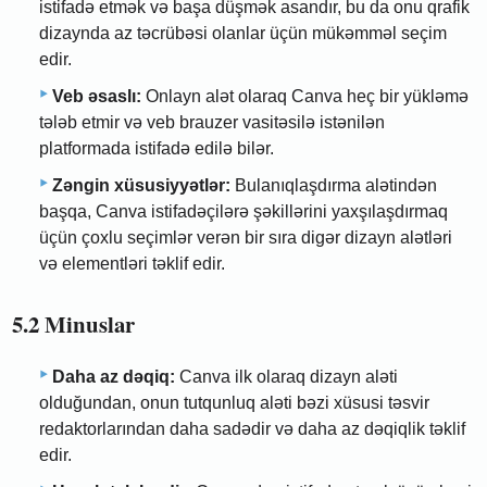
istifadə etmək və başa düşmək asandır, bu da onu qrafik
dizaynda az təcrübəsi olanlar üçün mükəmməl seçim
edir.
Veb əsaslı:
Onlayn alət olaraq Canva heç bir yükləmə
tələb etmir və veb brauzer vasitəsilə istənilən
platformada istifadə edilə bilər.
Zəngin xüsusiyyətlər:
Bulanıqlaşdırma alətindən
başqa, Canva istifadəçilərə şəkillərini yaxşılaşdırmaq
üçün çoxlu seçimlər verən bir sıra digər dizayn alətləri
və elementləri təklif edir.
5.2 Minuslar
Daha az dəqiq:
Canva ilk olaraq dizayn aləti
olduğundan, onun tutqunluq aləti bəzi xüsusi təsvir
redaktorlarından daha sadədir və daha az dəqiqlik təklif
edir.