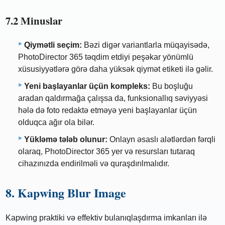
7.2 Minuslar
Qiymətli seçim:
Bəzi digər variantlarla müqayisədə,
PhotoDirector 365 təqdim etdiyi peşəkar yönümlü
xüsusiyyətlərə görə daha yüksək qiymət etiketi ilə gəlir.
Yeni başlayanlar üçün kompleks:
Bu boşluğu
aradan qaldırmağa çalışsa da, funksionallıq səviyyəsi
hələ də foto redaktə etməyə yeni başlayanlar üçün
olduqca ağır ola bilər.
Yükləmə tələb olunur:
Onlayn əsaslı alətlərdən fərqli
olaraq, PhotoDirector 365 yer və resursları tutaraq
cihazınızda endirilməli və quraşdırılmalıdır.
8. Kapwing Blur Image
Kapwing praktiki və effektiv bulanıqlaşdırma imkanları ilə