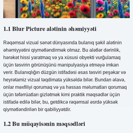
1.1 Blur Picture alətinin əhəmiyyəti
Rəqəmsal vizual sənət dünyasında bulanıq şəkil alətinin
əhəmiyyətini qiymətləndirmək olmaz. Bu alətlər dərinlik,
hərəkət hissi yaratmaq və ya xüsusi obyekti vurğulamaq
üçün təsvirin görünüşünü manipulyasiya etməyə imkan
verir. Bulanıqlığın düzgün istifadəsi əsas təsviri peşəkar və
heyrətamiz vizual təqdimata yüksəldə bilər. Bundan əlavə,
onlar məxfiliyi qorumaq və ya həssas məlumatları qorumaq
üçün təfərrüatları gizlətmək kimi praktik məqsədlər üçün
istifadə edilə bilər, bu, getdikcə rəqəmsal əsrdə yüksək
qiymətləndirilən bir qabiliyyətdir.
1.2 Bu müqayisənin məqsədləri