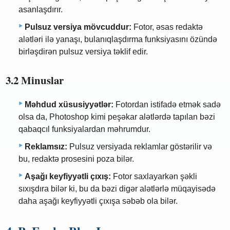
asanlaşdırır.
Pulsuz versiya mövcuddur:
Fotor, əsas redaktə
alətləri ilə yanaşı, bulanıqlaşdırma funksiyasını özündə
birləşdirən pulsuz versiya təklif edir.
3.2 Minuslar
Məhdud xüsusiyyətlər:
Fotordan istifadə etmək sadə
olsa da, Photoshop kimi peşəkar alətlərdə tapılan bəzi
qabaqcıl funksiyalardan məhrumdur.
Reklamsız:
Pulsuz versiyada reklamlar göstərilir və
bu, redaktə prosesini poza bilər.
Aşağı keyfiyyətli çıxış:
Fotor saxlayarkən şəkli
sıxışdıra bilər ki, bu da bəzi digər alətlərlə müqayisədə
daha aşağı keyfiyyətli çıxışa səbəb ola bilər.