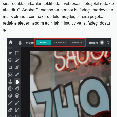
sıra redaktə imkanları təklif edən veb əsaslı fotoşəkil redaktə
alətidir. O, Adobe Photoshop-a bənzər istifadəçi interfeysinə
malik olmaq üçün nəzərdə tutulmuşdur, bir sıra peşəkar
redaktə alətləri təqdim edir, lakin intuitiv və istifadəçi dostu
qalır.