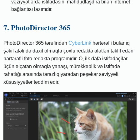
vəziyyətlərdə istifadəsini məhdudlaşdıra bilən internet
bağlantısı lazımdır.
7. PhotoDirector 365
PhotoDirector 365 tərəfindən
CyberLink
hərtərəfli bulanıq
şəkil aləti də daxil olmaqla çoxlu redaktə alətləri təklif edən
hərtərəfli foto redaktə proqramıdır. O, ilk dəfə istifadəçilər
üçün əlçatan olmaqla yanaşı, mürəkkəblik və istifadə
rahatlığı arasında tarazlıq yaradan peşəkar səviyyəli
xüsusiyyətlər təqdim edir.