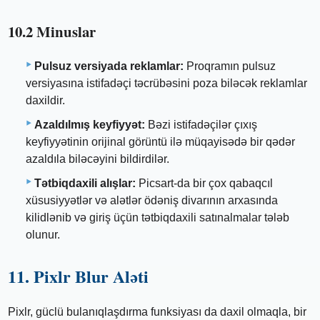
10.2 Minuslar
Pulsuz versiyada reklamlar:
Proqramın pulsuz
versiyasına istifadəçi təcrübəsini poza biləcək reklamlar
daxildir.
Azaldılmış keyfiyyət:
Bəzi istifadəçilər çıxış
keyfiyyətinin orijinal görüntü ilə müqayisədə bir qədər
azaldıla biləcəyini bildirdilər.
Tətbiqdaxili alışlar:
Picsart-da bir çox qabaqcıl
xüsusiyyətlər və alətlər ödəniş divarının arxasında
kilidlənib və giriş üçün tətbiqdaxili satınalmalar tələb
olunur.
11. Pixlr Blur Aləti
Pixlr, güclü bulanıqlaşdırma funksiyası da daxil olmaqla, bir