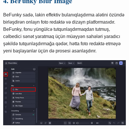
4. BeFunky Blur Image
BeFunky sadə, lakin effektiv bulanıqlaşdırma alətini özündə
birləşdirən onlayn foto redaktə və dizayn platformasıdır.
BeFunky, fonu yüngülcə tutqunlaşdırmaqdan tutmuş,
cəlbedici sənət yaratmaq üçün müəyyən sahələri yaradıcı
şəkildə tutqunlaşdırmağa qədər, hətta foto redaktə etməyə
yeni başlayanlar üçün də prosesi asanlaşdırır.