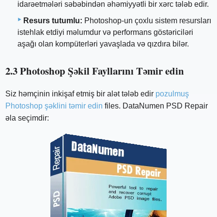
idarəetmələri səbəbindən əhəmiyyətli bir xərc tələb edir.
Resurs tutumlu:
Photoshop-un çoxlu sistem resursları
istehlak etdiyi məlumdur və performans göstəriciləri
aşağı olan kompüterləri yavaşlada və qızdıra bilər.
2.3 Photoshop Şəkil Fayllarını Təmir edin
Siz həmçinin inkişaf etmiş bir alət tələb edir
pozulmuş
Photoshop şəklini təmir edin
files. DataNumen PSD Repair
əla seçimdir: