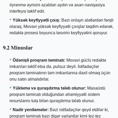
öyrənmə əyrisini azaldan aydın və asan naviqasiya
interfeysi təklif edir.
Yüksək keyfiyyətli çıxış:
Bəzi onlayn alətlərdən fərqli
olaraq, Movavi yüksək keyfiyyətli çıxışlar təqdim edərək,
redaktə prosesi boyunca təsvirin keyfiyyətini qoruyur.
9.2 Minuslar
Ödənişli proqram təminatı:
Movavi güclü redaktə
imkanları təklif etsə də, pulsuz deyil. İstifadəçilər
proqram təminatının tam imkanlarına daxil olmaq üçün
onu satın almalıdırlar.
Yükləmə və quraşdırma tələb olunur:
Masaüstü
proqram təminatı olduğundan əhəmiyyətli sistem
resurslarını tuta bilən quraşdırma tələb olunur.
Nadir yeniləmələr:
Bəzi istifadəçilər qeyd etdilər ki,
proqram təminatı bəzi digər variantlar kimi tez-tez