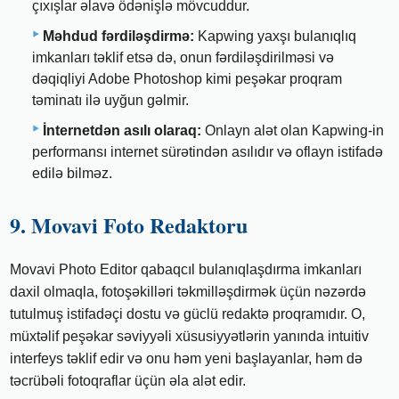
çıxışlar əlavə ödənişlə mövcuddur.
Məhdud fərdiləşdirmə:
Kapwing yaxşı bulanıqlıq
imkanları təklif etsə də, onun fərdiləşdirilməsi və
dəqiqliyi Adobe Photoshop kimi peşəkar proqram
təminatı ilə uyğun gəlmir.
İnternetdən asılı olaraq:
Onlayn alət olan Kapwing-in
performansı internet sürətindən asılıdır və oflayn istifadə
edilə bilməz.
9. Movavi Foto Redaktoru
Movavi Photo Editor qabaqcıl bulanıqlaşdırma imkanları
daxil olmaqla, fotoşəkilləri təkmilləşdirmək üçün nəzərdə
tutulmuş istifadəçi dostu və güclü redaktə proqramıdır. O,
müxtəlif peşəkar səviyyəli xüsusiyyətlərin yanında intuitiv
interfeys təklif edir və onu həm yeni başlayanlar, həm də
təcrübəli fotoqraflar üçün əla alət edir.