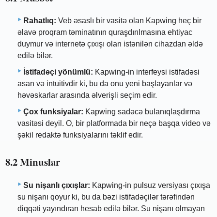
Rahatlıq:
Veb əsaslı bir vasitə olan Kapwing heç bir
əlavə proqram təminatının quraşdırılmasına ehtiyac
duymur və internetə çıxışı olan istənilən cihazdan əldə
edilə bilər.
İstifadəçi yönümlü:
Kapwing-in interfeysi istifadəsi
asan və intuitivdir ki, bu da onu yeni başlayanlar və
həvəskarlar arasında əlverişli seçim edir.
Çox funksiyalar:
Kapwing sadəcə bulanıqlaşdırma
vasitəsi deyil. O, bir platformada bir neçə başqa video və
şəkil redaktə funksiyalarını təklif edir.
8.2 Minuslar
Su nişanlı çıxışlar:
Kapwing-in pulsuz versiyası çıxışa
su nişanı qoyur ki, bu da bəzi istifadəçilər tərəfindən
diqqəti yayındıran hesab edilə bilər. Su nişanı olmayan