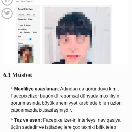
6.1 Müsbət
Məxfiliyə əsaslanan:
Adından da göründüyü kimi,
Facepixelizer bugünkü rəqəmsal dünyada məxfiliyin
qorunmasında böyük əhəmiyyət kəsb edə bilən üzləri
çaşdırmaqda ixtisaslaşmışdır.
Tez və asan:
Facepixelizer-in interfeysi naviqasiya
üçün sadədir və istifadəçilərə çox texniki bilik tələb