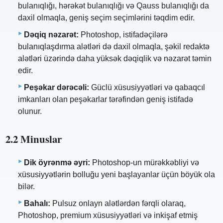
bulanıqlığı, hərəkət bulanıqlığı və Qauss bulanıqlığı da
daxil olmaqla, geniş seçim seçimlərini təqdim edir.
Dəqiq nəzarət:
Photoshop, istifadəçilərə
bulanıqlaşdırma alətləri də daxil olmaqla, şəkil redaktə
alətləri üzərində daha yüksək dəqiqlik və nəzarət təmin
edir.
Peşəkar dərəcəli:
Güclü xüsusiyyətləri və qabaqcıl
imkanları olan peşəkarlar tərəfindən geniş istifadə
olunur.
2.2 Minuslar
Dik öyrənmə əyri:
Photoshop-un mürəkkəbliyi və
xüsusiyyətlərin bolluğu yeni başlayanlar üçün böyük ola
bilər.
Bahalı:
Pulsuz onlayn alətlərdən fərqli olaraq,
Photoshop, premium xüsusiyyətləri və inkişaf etmiş