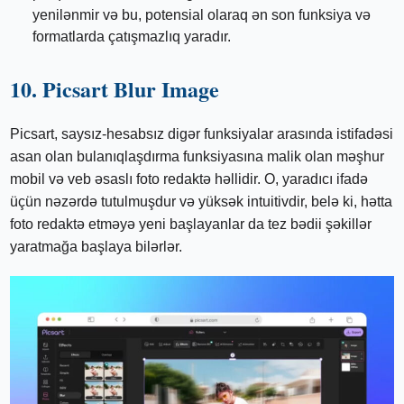
yenilənmir və bu, potensial olaraq ən son funksiya və
formatlarda çatışmazlıq yaradır.
10. Picsart Blur Image
Picsart, saysız-hesabsız digər funksiyalar arasında istifadəsi
asan olan bulanıqlaşdırma funksiyasına malik olan məşhur
mobil və veb əsaslı foto redaktə həllidir. O, yaradıcı ifadə
üçün nəzərdə tutulmuşdur və yüksək intuitivdir, belə ki, hətta
foto redaktə etməyə yeni başlayanlar da tez bədii şəkillər
yaratmağa başlaya bilərlər.