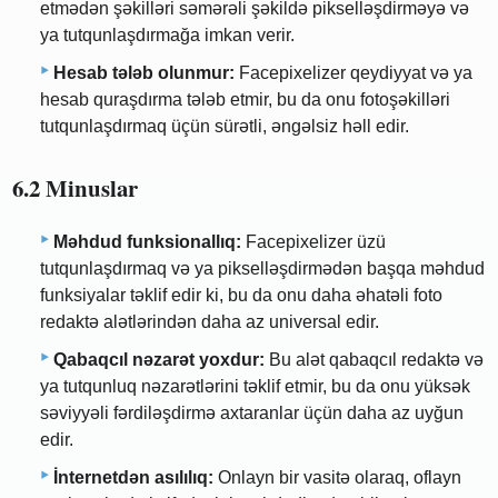
etmədən şəkilləri səmərəli şəkildə pikselləşdirməyə və
ya tutqunlaşdırmağa imkan verir.
Hesab tələb olunmur:
Facepixelizer qeydiyyat və ya
hesab quraşdırma tələb etmir, bu da onu fotoşəkilləri
tutqunlaşdırmaq üçün sürətli, əngəlsiz həll edir.
6.2 Minuslar
Məhdud funksionallıq:
Facepixelizer üzü
tutqunlaşdırmaq və ya pikselləşdirmədən başqa məhdud
funksiyalar təklif edir ki, bu da onu daha əhatəli foto
redaktə alətlərindən daha az universal edir.
Qabaqcıl nəzarət yoxdur:
Bu alət qabaqcıl redaktə və
ya tutqunluq nəzarətlərini təklif etmir, bu da onu yüksək
səviyyəli fərdiləşdirmə axtaranlar üçün daha az uyğun
edir.
İnternetdən asılılıq:
Onlayn bir vasitə olaraq, oflayn