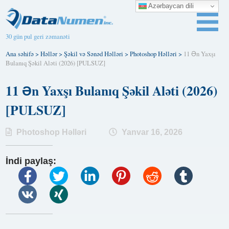
Azərbaycan dili
30 gün pul geri zəmanəti
Ana səhifə
>
Həllər
>
Şəkil və Sənəd Həlləri
>
Photoshop Həlləri
>
11 Ən Yaxşı
Bulanıq Şəkil Aləti (2026) [PULSUZ]
11 Ən Yaxşı Bulanıq Şəkil Aləti (2026)
[PULSUZ]
Photoshop Həlləri
Yanvar 16, 2026
İndi paylaş: