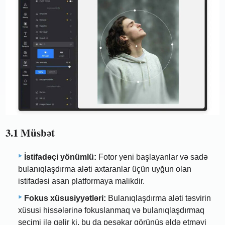
3.1 Müsbət
İstifadəçi yönümlü:
Fotor yeni başlayanlar və sadə
bulanıqlaşdırma aləti axtaranlar üçün uyğun olan
istifadəsi asan platformaya malikdir.
Fokus xüsusiyyətləri:
Bulanıqlaşdırma aləti təsvirin
xüsusi hissələrinə fokuslanmaq və bulanıqlaşdırmaq
seçimi ilə gəlir ki, bu da peşəkar görünüş əldə etməyi