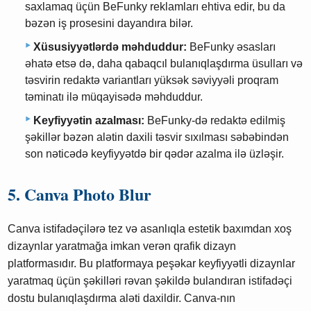
saxlamaq üçün BeFunky reklamları ehtiva edir, bu da
bəzən iş prosesini dayandıra bilər.
Xüsusiyyətlərdə məhduddur:
BeFunky əsasları
əhatə etsə də, daha qabaqcıl bulanıqlaşdırma üsulları və
təsvirin redaktə variantları yüksək səviyyəli proqram
təminatı ilə müqayisədə məhduddur.
Keyfiyyətin azalması:
BeFunky-də redaktə edilmiş
şəkillər bəzən alətin daxili təsvir sıxılması səbəbindən
son nəticədə keyfiyyətdə bir qədər azalma ilə üzləşir.
5. Canva Photo Blur
Canva istifadəçilərə tez və asanlıqla estetik baxımdan xoş
dizaynlar yaratmağa imkan verən qrafik dizayn
platformasıdır. Bu platformaya peşəkar keyfiyyətli dizaynlar
yaratmaq üçün şəkilləri rəvan şəkildə bulandıran istifadəçi
dostu bulanıqlaşdırma aləti daxildir. Canva-nın