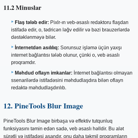
11.2 Minuslar
Flaş tələb edir:
Pixlr-ın veb-əsaslı redaktoru flaşdan
istifadə edir, o, tədricən ləğv edilir və bəzi brauzerlərdə
dəstəklənməyə bilər.
İnternetdən asılılıq:
Sorunsuz işləmə üçün yaxşı
internet bağlantısı tələb olunur, çünki o, veb əsaslı
proqramdır.
Məhdud oflayn imkanlar:
İnternet bağlantısı olmayan
ssenarilərdə istifadəsini məhdudlaşdıra bilən oflayn
redaktə məhdudlaşdırılıb.
12. PineTools Blur Image
PineTools Blur Image birbaşa və effektiv tutqunluq
funksiyasını təmin edən sadə, veb əsaslı həlldir. Bu alət
sürətli və istifadəsi asandır, onu daha təkmil proqramların