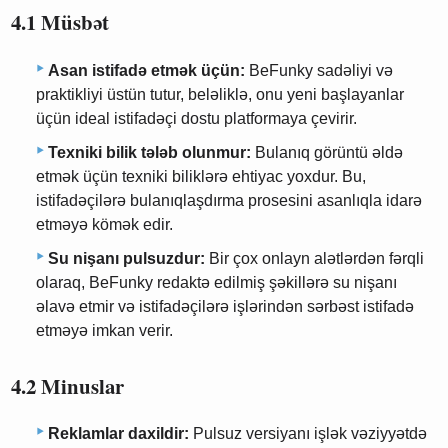
4.1 Müsbət
Asan istifadə etmək üçün:
BeFunky sadəliyi və
praktikliyi üstün tutur, beləliklə, onu yeni başlayanlar
üçün ideal istifadəçi dostu platformaya çevirir.
Texniki bilik tələb olunmur:
Bulanıq görüntü əldə
etmək üçün texniki biliklərə ehtiyac yoxdur. Bu,
istifadəçilərə bulanıqlaşdırma prosesini asanlıqla idarə
etməyə kömək edir.
Su nişanı pulsuzdur:
Bir çox onlayn alətlərdən fərqli
olaraq, BeFunky redaktə edilmiş şəkillərə su nişanı
əlavə etmir və istifadəçilərə işlərindən sərbəst istifadə
etməyə imkan verir.
4.2 Minuslar
Reklamlar daxildir:
Pulsuz versiyanı işlək vəziyyətdə