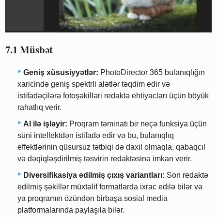
7.1 Müsbət
Geniş xüsusiyyətlər:
PhotoDirector 365 bulanıqlığın
xaricində geniş spektrli alətlər təqdim edir və
istifadəçilərə fotoşəkilləri redaktə ehtiyacları üçün böyük
rahatlıq verir.
AI ilə işləyir:
Proqram təminatı bir neçə funksiya üçün
süni intellektdən istifadə edir və bu, bulanıqlıq
effektlərinin qüsursuz tətbiqi də daxil olmaqla, qabaqcıl
və dəqiqləşdirilmiş təsvirin redaktəsinə imkan verir.
Diversifikasiya edilmiş çıxış variantları:
Son redaktə
edilmiş şəkillər müxtəlif formatlarda ixrac edilə bilər və
ya proqramın özündən birbaşa sosial media
platformalarında paylaşıla bilər.