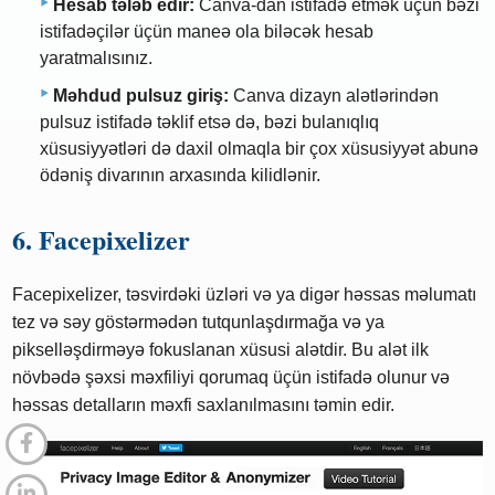
Hesab tələb edir:
Canva-dan istifadə etmək üçün bəzi
istifadəçilər üçün maneə ola biləcək hesab
yaratmalısınız.
Məhdud pulsuz giriş:
Canva dizayn alətlərindən
pulsuz istifadə təklif etsə də, bəzi bulanıqlıq
xüsusiyyətləri də daxil olmaqla bir çox xüsusiyyət abunə
ödəniş divarının arxasında kilidlənir.
6. Facepixelizer
Facepixelizer, təsvirdəki üzləri və ya digər həssas məlumatı
tez və səy göstərmədən tutqunlaşdırmağa və ya
pikselləşdirməyə fokuslanan xüsusi alətdir. Bu alət ilk
növbədə şəxsi məxfiliyi qorumaq üçün istifadə olunur və
həssas detalların məxfi saxlanılmasını təmin edir.