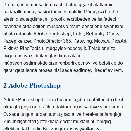
Bu parçanın məqsədi müxtəlif bulanıq şəkil alətlərinin
hərtərəfli müqayisəsini təmin etməkdir. Müqayisə hər bir
alətin qısa təqdimatını, praktiki təcrübədən və istifadəçi
rəyindən əldə edilən müsbət və mənfi cəhətlərin siyahısını
əhatə edəcək. Adobe Photoshop, Fotor, BeFunky, Canva,
Facepixelizer, PhotoDirector 365, Kapwing, Movavi, PicsArt,
Pixlr və PineTools-u müqayisə edəcəyik. Tələblərinizə
uyğun ən yaxşı bulanıqlaşdırma alətini
müəyyənləşdirməkdə sizə rəhbərlik etməyi və beləliklə də
qərar qəbuletmə prosesinizi sadələşdirməyi hədəfləyirəm.
2 Adobe Photoshop
Adobe Photoshop bir sıra bulanıqlaşdırma alətləri də daxil
olmaqla peşəkar qrafik redaktoru üçün sənaye standartıdır.
O, sadə tutqunluqdan tutmuş radial və hərəkət bulanıqlığı
kimi inkişaf etmiş effektlərə qədər müxtəlif bulanıqlıq
effektləri təklif edir. Bu, zəngin xüsusiyyətləri və