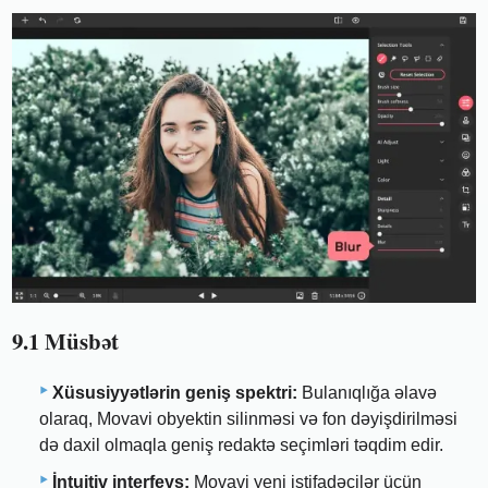
9.1 Müsbət
Xüsusiyyətlərin geniş spektri:
Bulanıqlığa əlavə
olaraq, Movavi obyektin silinməsi və fon dəyişdirilməsi
də daxil olmaqla geniş redaktə seçimləri təqdim edir.
İntuitiv interfeys:
Movavi yeni istifadəçilər üçün