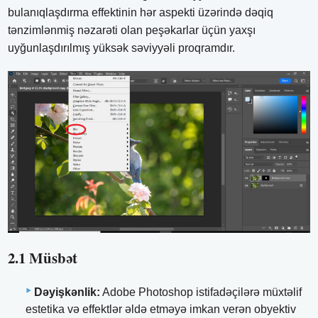
bulanıqlaşdırma effektinin hər aspekti üzərində dəqiq
tənzimlənmiş nəzarəti olan peşəkarlar üçün yaxşı
uyğunlaşdırılmış yüksək səviyyəli proqramdır.
2.1 Müsbət
Dəyişkənlik:
Adobe Photoshop istifadəçilərə müxtəlif
estetika və effektlər əldə etməyə imkan verən obyektiv