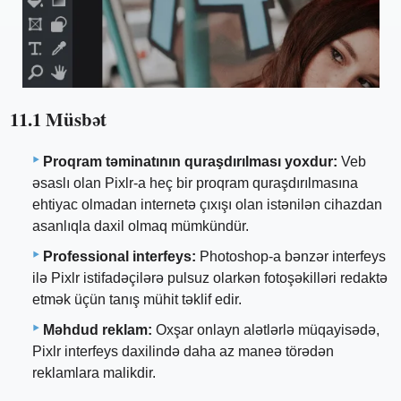
11.1 Müsbət
Proqram təminatının quraşdırılması yoxdur:
Veb
əsaslı olan Pixlr-a heç bir proqram quraşdırılmasına
ehtiyac olmadan internetə çıxışı olan istənilən cihazdan
asanlıqla daxil olmaq mümkündür.
Professional interfeys:
Photoshop-a bənzər interfeys
ilə Pixlr istifadəçilərə pulsuz olarkən fotoşəkilləri redaktə
etmək üçün tanış mühit təklif edir.
Məhdud reklam:
Oxşar onlayn alətlərlə müqayisədə,
Pixlr interfeys daxilində daha az maneə törədən
reklamlara malikdir.