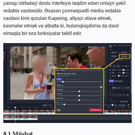
yanaşı istifadəçi dostu interfeysi təqdim edən onlayn şəkil
redaktə vasitəsidir. Əsasən çoxməqsədli media redaktə
vasitəsi kimi qurulan Kapwing, altyazı əlavə etmək,
kəsmələr etmək və əlbəttə ki, bulanıqlaşdırma da daxil
olmaqla bir sıra funksiyalar təklif edir.
8.1 Müsbət