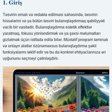
1. Giriş
Təsvirin emalı və redaktə edilməsi sahəsində, təsvirin
hissələrini və ya bütün təsviri bulanıqlaşdırmaq qabiliyyəti
vacib bir vasitədir. Bulanıqlaşdırma estetik effektlər
yaratmaq, fokusu yönləndirmək və ya şəxsi məlumatları
gizlətmək üçün istifadə edilə bilər. Müxtəlif proqram təminatı
və onlayn alətlər özünəməxsus bulanıqlaşdırma şəkil
funksiyalarını təklif edir və bu da konkret ehtiyaclarınıza ən
uyğununu seçməyi çətinləşdirir.