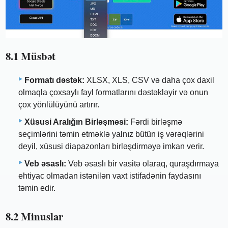
8.1 Müsbət
Formatı dəstək:
XLSX, XLS, CSV və daha çox daxil
olmaqla çoxsaylı fayl formatlarını dəstəkləyir və onun
çox yönlülüyünü artırır.
Xüsusi Aralığın Birləşməsi:
Fərdi birləşmə
seçimlərini təmin etməklə yalnız bütün iş vərəqlərini
deyil, xüsusi diapazonları birləşdirməyə imkan verir.
Veb əsaslı:
Veb əsaslı bir vasitə olaraq, quraşdırmaya
ehtiyac olmadan istənilən vaxt istifadənin faydasını
təmin edir.
8.2 Minuslar