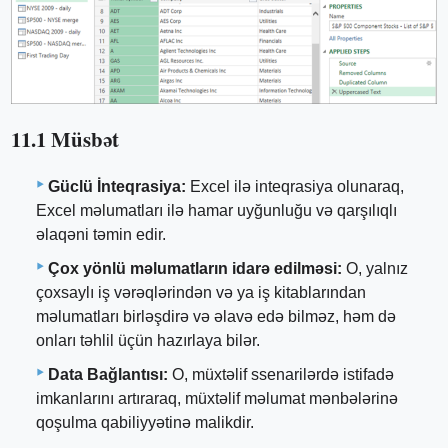
11.1 Müsbət
Güclü İnteqrasiya:
Excel ilə inteqrasiya olunaraq,
Excel məlumatları ilə hamar uyğunluğu və qarşılıqlı
əlaqəni təmin edir.
Çox yönlü məlumatların idarə edilməsi:
O, yalnız
çoxsaylı iş vərəqlərindən və ya iş kitablarından
məlumatları birləşdirə və əlavə edə bilməz, həm də
onları təhlil üçün hazırlaya bilər.
Data Bağlantısı:
O, müxtəlif ssenarilərdə istifadə
imkanlarını artıraraq, müxtəlif məlumat mənbələrinə
qoşulma qabiliyyətinə malikdir.