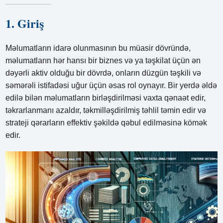
1. Giriş
Məlumatların idarə olunmasının bu müasir dövründə,
məlumatların hər hansı bir biznes və ya təşkilat üçün ən
dəyərli aktiv olduğu bir dövrdə, onların düzgün təşkili və
səmərəli istifadəsi uğur üçün əsas rol oynayır. Bir yerdə əldə
edilə bilən məlumatların birləşdirilməsi vaxta qənaət edir,
təkrarlanmanı azaldır, təkmilləşdirilmiş təhlil təmin edir və
strateji qərarların effektiv şəkildə qəbul edilməsinə kömək
edir.