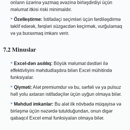
onların üzərinə yazmaq əvəzinə birləşdirdiyi üçün
məlumat itkisi riski minimaldır.
Özelleştirme:
İstifadəçi seçimləri üçün fərdiləşdirmə
təklif edərək, fərqləri süzgəcdən keçirmək, vurğulamaq
və ya buraxmaq imkanı verir.
7.2 Minuslar
Excel-dən asılılıq:
Böyük məlumat dəstləri ilə
effektivliyini məhdudlaşdıra bilən Excel mühitində
funksiyalar.
Qiyməti:
Alət premiumdur və bu, sərfəli və ya pulsuz
həll yolu axtaran istifadəçilər üçün uyğun olmaya bilər.
Məhdud imkanlar:
Bu alət ilk növbədə müqayisə və
birləşmə üçün nəzərdə tutulduğundan, onun digər
qabaqcıl Excel emal funksiyaları olmaya bilər.