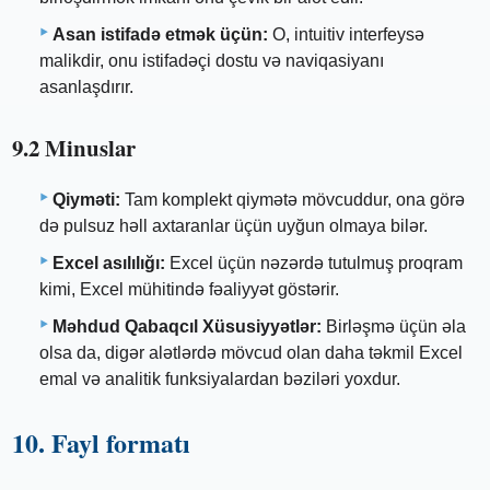
Asan istifadə etmək üçün:
O, intuitiv interfeysə
malikdir, onu istifadəçi dostu və naviqasiyanı
asanlaşdırır.
9.2 Minuslar
Qiyməti:
Tam komplekt qiymətə mövcuddur, ona görə
də pulsuz həll axtaranlar üçün uyğun olmaya bilər.
Excel asılılığı:
Excel üçün nəzərdə tutulmuş proqram
kimi, Excel mühitində fəaliyyət göstərir.
Məhdud Qabaqcıl Xüsusiyyətlər:
Birləşmə üçün əla
olsa da, digər alətlərdə mövcud olan daha təkmil Excel
emal və analitik funksiyalardan bəziləri yoxdur.
10. Fayl formatı