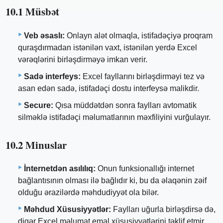
10.1 Müsbət
Veb əsaslı:
Onlayn alət olmaqla, istifadəçiyə proqram
quraşdırmadan istənilən vaxt, istənilən yerdə Excel
vərəqlərini birləşdirməyə imkan verir.
Sadə interfeys:
Excel fayllarını birləşdirməyi tez və
asan edən sadə, istifadəçi dostu interfeysə malikdir.
Secure:
Qısa müddətdən sonra faylları avtomatik
silməklə istifadəçi məlumatlarının məxfiliyini vurğulayır.
10.2 Minuslar
İnternetdən asılılıq:
Onun funksionallığı internet
bağlantısının olması ilə bağlıdır ki, bu da əlaqənin zəif
olduğu ərazilərdə məhdudiyyət ola bilər.
Məhdud Xüsusiyyətlər:
Faylları uğurla birləşdirsə də,
digər Excel məlumat emal xüsusiyyətlərini təklif etmir.