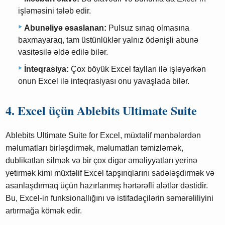
işləməsini tələb edir.
Abunəliyə əsaslanan:
Pulsuz sınaq olmasına
baxmayaraq, tam üstünlüklər yalnız ödənişli abunə
vasitəsilə əldə edilə bilər.
İnteqrasiya:
Çox böyük Excel faylları ilə işləyərkən
onun Excel ilə inteqrasiyası onu yavaşlada bilər.
4. Excel üçün Ablebits Ultimate Suite
Ablebits Ultimate Suite for Excel, müxtəlif mənbələrdən
məlumatları birləşdirmək, məlumatları təmizləmək,
dublikatları silmək və bir çox digər əməliyyatları yerinə
yetirmək kimi müxtəlif Excel tapşırıqlarını sadələşdirmək və
asanlaşdırmaq üçün hazırlanmış hərtərəfli alətlər dəstidir.
Bu, Excel-in funksionallığını və istifadəçilərin səmərəliliyini
artırmağa kömək edir.