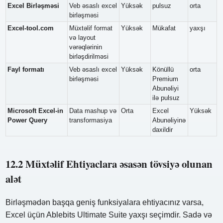
Excel Birləşməsi
Veb əsaslı excel
Yüksək
pulsuz
orta
birləşməsi
Excel-tool.com
Müxtəlif format
Yüksək
Mükafat
yaxşı
və layout
vərəqlərinin
birləşdirilməsi
Fayl formatı
Veb əsaslı excel
Yüksək
Könüllü
orta
birləşməsi
Premium
Abunəliyi
ilə pulsuz
Microsoft Excel-in
Data mashup və
Orta
Excel
Yüksək
Power Query
transformasiya
Abunəliyinə
daxildir
12.2 Müxtəlif Ehtiyaclara əsasən tövsiyə olunan
alət
Birləşmədən başqa geniş funksiyalara ehtiyacınız varsa,
Excel üçün Ablebits Ultimate Suite yaxşı seçimdir. Sadə və