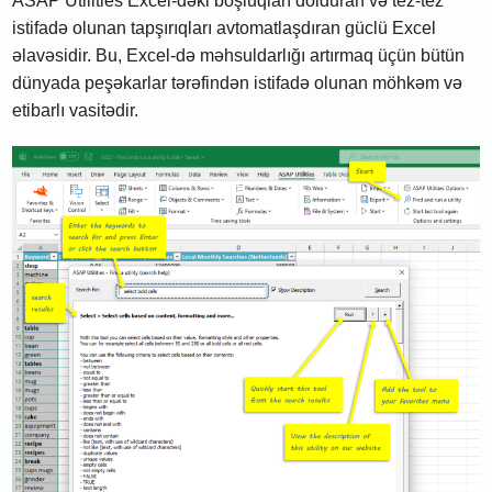
ASAP Utilities Excel-dəki boşluqları dolduran və tez-tez
istifadə olunan tapşırıqları avtomatlaşdıran güclü Excel
əlavəsidir. Bu, Excel-də məhsuldarlığı artırmaq üçün bütün
dünyada peşəkarlar tərəfindən istifadə olunan möhkəm və
etibarlı vasitədir.