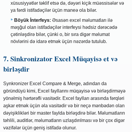
xüsusiyyətlər təklif etsə də, dəyəri kiçik müəssisələr və
ya fərdi istifadəçilər üçün maneə ola bilər.
Böyük İnterfeys:
Əsasən excel məlumatları ilə
məşğul olan istifadəçilər interfeysi hədsiz dərəcədə
çətinləşdirə bilər, çünki o, bir sıra digər məlumat
növlərini də idarə etmək üçün nəzərdə tutulub.
7. Sinkronizator Excel Müqayisə et və
birləşdir
Synkronizer Excel Compare & Merge, adından da
göründüyü kimi, Excel fayllarını müqayisə və birləşdirməyə
yönəlmiş hərtərəfli vasitədir. Excel faylları arasında fərqləri
aşkar etmək üçün əla vasitədir və bir neçə mənbədən olan
dəyişiklikləri bir master faylda birləşdirə bilər. Məlumatların
təhlili, auditlər, məlumatların uzlaşdırılması və bir çox digər
vəzifələr üçün geniş istifadə olunur.