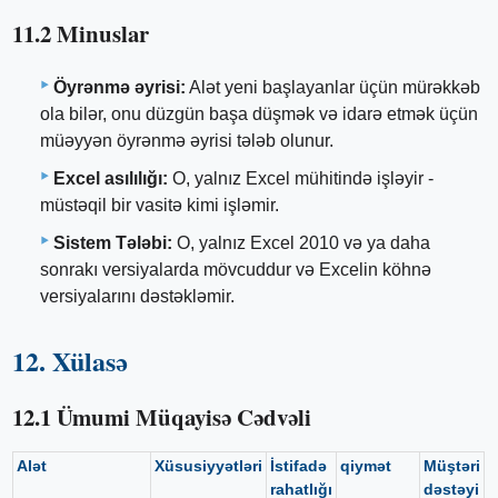
11.2 Minuslar
Öyrənmə əyrisi:
Alət yeni başlayanlar üçün mürəkkəb
ola bilər, onu düzgün başa düşmək və idarə etmək üçün
müəyyən öyrənmə əyrisi tələb olunur.
Excel asılılığı:
O, yalnız Excel mühitində işləyir -
müstəqil bir vasitə kimi işləmir.
Sistem Tələbi:
O, yalnız Excel 2010 və ya daha
sonrakı versiyalarda mövcuddur və Excelin köhnə
versiyalarını dəstəkləmir.
12. Xülasə
12.1 Ümumi Müqayisə Cədvəli
Alət
Xüsusiyyətləri
İstifadə
qiymət
Müştəri
rahatlığı
dəstəyi