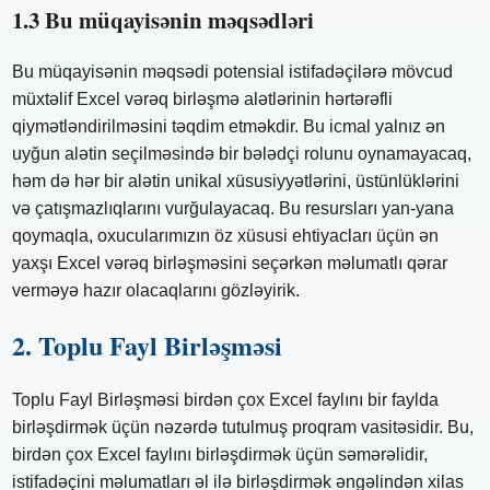
1.3 Bu müqayisənin məqsədləri
Bu müqayisənin məqsədi potensial istifadəçilərə mövcud
müxtəlif Excel vərəq birləşmə alətlərinin hərtərəfli
qiymətləndirilməsini təqdim etməkdir. Bu icmal yalnız ən
uyğun alətin seçilməsində bir bələdçi rolunu oynamayacaq,
həm də hər bir alətin unikal xüsusiyyətlərini, üstünlüklərini
və çatışmazlıqlarını vurğulayacaq. Bu resursları yan-yana
qoymaqla, oxucularımızın öz xüsusi ehtiyacları üçün ən
yaxşı Excel vərəq birləşməsini seçərkən məlumatlı qərar
verməyə hazır olacaqlarını gözləyirik.
2. Toplu Fayl Birləşməsi
Toplu Fayl Birləşməsi birdən çox Excel faylını bir faylda
birləşdirmək üçün nəzərdə tutulmuş proqram vasitəsidir. Bu,
birdən çox Excel faylını birləşdirmək üçün səmərəlidir,
istifadəçini məlumatları əl ilə birləşdirmək əngəlindən xilas