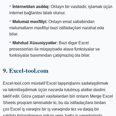
İnternetdən asılılıq:
Onlayn bir vasitədir, işləmək üçün
internet bağlantısı tələb olunur.
Məlumat məxfiliyi:
Onlayn emal səbəbindən
məlumatların məxfiliyi bəzi istifadəçiləri narahat edə
bilər.
Məhdud Xüsusiyyətlər:
Bəzi digər Excel
prosessorları ilə müqayisədə əlavə funksiyalar və
funksiyalar baxımından çatışmazlıq ola bilər.
9. Excel-tool.com
Excel-tool.com müxtəlif Excel tapşırıqlarını sadələşdirmək
və təkmilləşdirmək üçün nəzərdə tutulmuş alətlər dəstini
təklif edir. Gözə çarpan vasitələrdən biri onların Merge Excel
Sheets proqram təminatıdır ki, bu da istifadəçilərə birdən
çox Excel iş vərəqini bir iş vərəqində tez və dəqiq bir
şəkildə birləşdirməyə imkan verir, hətta iş vərəqlərində