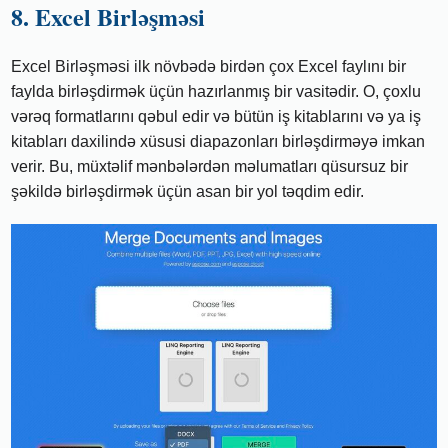
8. Excel Birləşməsi
Excel Birləşməsi ilk növbədə birdən çox Excel faylını bir
faylda birləşdirmək üçün hazırlanmış bir vasitədir. O, çoxlu
vərəq formatlarını qəbul edir və bütün iş kitablarını və ya iş
kitabları daxilində xüsusi diapazonları birləşdirməyə imkan
verir. Bu, müxtəlif mənbələrdən məlumatları qüsursuz bir
şəkildə birləşdirmək üçün asan bir yol təqdim edir.