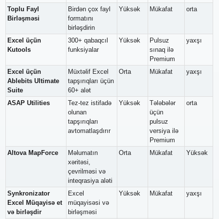
Toplu Fayl
Birdən çox fayl
Yüksək
Mükafat
orta
Birləşməsi
formatını
birləşdirin
Excel üçün
300+ qabaqcıl
Yüksək
Pulsuz
yaxşı
Kutools
funksiyalar
sınaq ilə
Premium
Excel üçün
Müxtəlif Excel
Orta
Mükafat
yaxşı
Ablebits Ultimate
tapşırıqları üçün
Suite
60+ alət
ASAP Utilities
Tez-tez istifadə
Yüksək
Tələbələr
orta
olunan
üçün
tapşırıqları
pulsuz
avtomatlaşdırır
versiya ilə
Premium
Altova MapForce
Məlumatın
Orta
Mükafat
Yüksək
xəritəsi,
çevrilməsi və
inteqrasiya aləti
Synkronizator
Excel
Yüksək
Mükafat
yaxşı
Excel Müqayisə et
müqayisəsi və
və birləşdir
birləşməsi