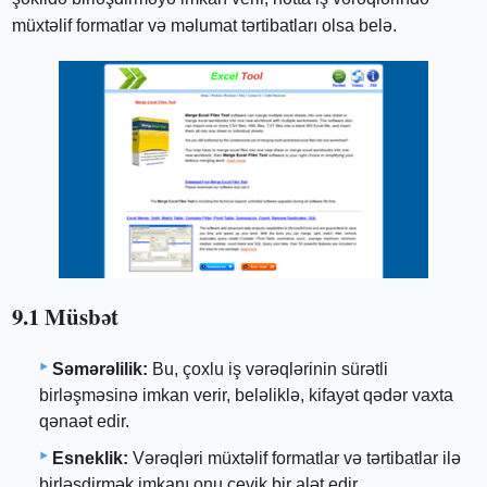
müxtəlif formatlar və məlumat tərtibatları olsa belə.
9.1 Müsbət
Səmərəlilik:
Bu, çoxlu iş vərəqlərinin sürətli
birləşməsinə imkan verir, beləliklə, kifayət qədər vaxta
qənaət edir.
Esneklik:
Vərəqləri müxtəlif formatlar və tərtibatlar ilə
birləşdirmək imkanı onu çevik bir alət edir.