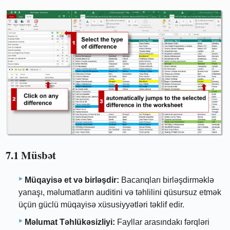
7.1 Müsbət
Müqayisə et və birləşdir:
Bacarıqları birləşdirməklə
yanaşı, məlumatların auditini və təhlilini qüsursuz etmək
üçün güclü müqayisə xüsusiyyətləri təklif edir.
Məlumat Təhlükəsizliyi:
Fayllar arasındakı fərqləri