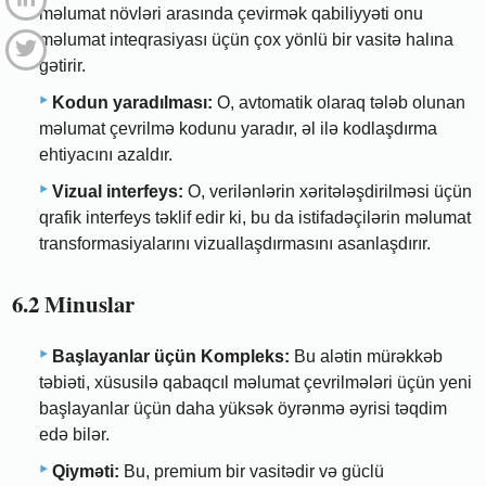
məlumat növləri arasında çevirmək qabiliyyəti onu
məlumat inteqrasiyası üçün çox yönlü bir vasitə halına
gətirir.
Kodun yaradılması:
O, avtomatik olaraq tələb olunan
məlumat çevrilmə kodunu yaradır, əl ilə kodlaşdırma
ehtiyacını azaldır.
Vizual interfeys:
O, verilənlərin xəritələşdirilməsi üçün
qrafik interfeys təklif edir ki, bu da istifadəçilərin məlumat
transformasiyalarını vizuallaşdırmasını asanlaşdırır.
6.2 Minuslar
Başlayanlar üçün Kompleks:
Bu alətin mürəkkəb
təbiəti, xüsusilə qabaqcıl məlumat çevrilmələri üçün yeni
başlayanlar üçün daha yüksək öyrənmə əyrisi təqdim
edə bilər.
Qiyməti:
Bu, premium bir vasitədir və güclü