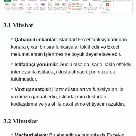
3.1 Müsbət
Qabaqcıl imkanlar:
Standart Excel funksiyalarından
kənara çıxan bir sıra funksiyalar təklif edir və Excel
məlumatlarının işlənməsinə böyük dəyər əlavə edir.
İstifadəçi yönümlü:
Güclü olsa da, sadə, lakin effektiv
interfeysi ilə istifadəçi dostu olmaq üçün nəzərdə
tutulmuşdur.
Vaxt qənaətçisi:
Hazır düsturları və funksiyaları ilə
vaxtınıza qənaət edin, istifadəçinin düsturları
kodlaşdırma və ya əl ilə daxil etmə ehtiyacını azaldın.
3.2 Minuslar
Məcburi əlavə:
Bu əlavədir və bununla da Excel-in