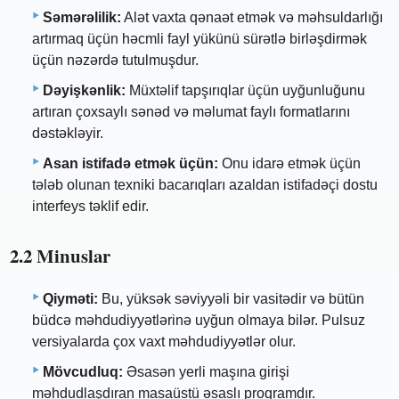
Səmərəlilik:
Alət vaxta qənaət etmək və məhsuldarlığı
artırmaq üçün həcmli fayl yükünü sürətlə birləşdirmək
üçün nəzərdə tutulmuşdur.
Dəyişkənlik:
Müxtəlif tapşırıqlar üçün uyğunluğunu
artıran çoxsaylı sənəd və məlumat faylı formatlarını
dəstəkləyir.
Asan istifadə etmək üçün:
Onu idarə etmək üçün
tələb olunan texniki bacarıqları azaldan istifadəçi dostu
interfeys təklif edir.
2.2 Minuslar
Qiyməti:
Bu, yüksək səviyyəli bir vasitədir və bütün
büdcə məhdudiyyətlərinə uyğun olmaya bilər. Pulsuz
versiyalarda çox vaxt məhdudiyyətlər olur.
Mövcudluq:
Əsasən yerli maşına girişi
məhdudlaşdıran masaüstü əsaslı proqramdır.