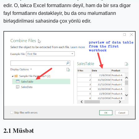
edir. O, təkcə Excel formatlarını deyil, həm də bir sıra digər
fayl formatlarını dəstəkləyir, bu da onu məlumatların
birləşdirilməsi sahəsində çox yönlü edir.
2.1 Müsbət