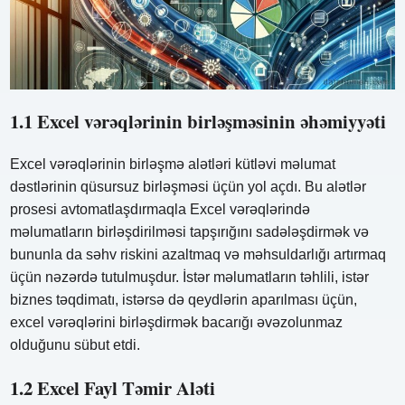
1.1 Excel vərəqlərinin birləşməsinin əhəmiyyəti
Excel vərəqlərinin birləşmə alətləri kütləvi məlumat
dəstlərinin qüsursuz birləşməsi üçün yol açdı. Bu alətlər
prosesi avtomatlaşdırmaqla Excel vərəqlərində
məlumatların birləşdirilməsi tapşırığını sadələşdirmək və
bununla da səhv riskini azaltmaq və məhsuldarlığı artırmaq
üçün nəzərdə tutulmuşdur. İstər məlumatların təhlili, istər
biznes təqdimatı, istərsə də qeydlərin aparılması üçün,
excel vərəqlərini birləşdirmək bacarığı əvəzolunmaz
olduğunu sübut etdi.
1.2 Excel Fayl Təmir Aləti