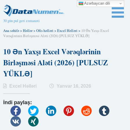
Azərbaycan dili
30 gün pul geri zəmanəti
Ana səhifə
>
Həllər
>
Ofis həlləri
>
Excel Həlləri
>
10 Ən Yaxşı Excel
Vərəqlərinin Birləşməsi Aləti (2026) [PULSUZ YÜKLƏ]
10 Ən Yaxşı Excel Vərəqlərinin
Birləşməsi Aləti (2026) [PULSUZ
YÜKLƏ]
Excel Həlləri
Yanvar 16, 2026
İndi paylaş: