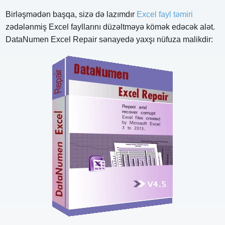
Birləşmədən başqa, sizə də lazımdır
Excel fayl təmiri
zədələnmiş Excel fayllarını düzəltməyə kömək edəcək alət.
DataNumen Excel Repair sənayedə yaxşı nüfuza malikdir: