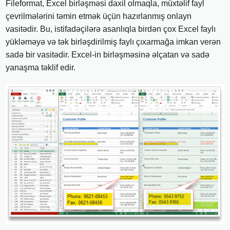
Fileformat, Excel birləşməsi daxil olmaqla, müxtəlif fayl
çevrilmələrini təmin etmək üçün hazırlanmış onlayn
vasitədir. Bu, istifadəçilərə asanlıqla birdən çox Excel faylı
yükləməyə və tək birləşdirilmiş faylı çıxarmağa imkan verən
sadə bir vasitədir. Excel-in birləşməsinə əlçatan və sadə
yanaşma təklif edir.