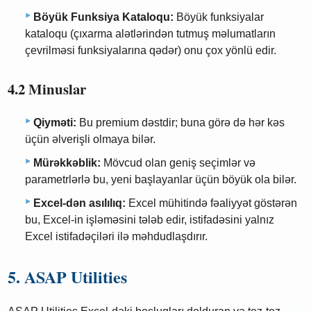
Böyük Funksiya Kataloqu:
Böyük funksiyalar
kataloqu (çıxarma alətlərindən tutmuş məlumatların
çevrilməsi funksiyalarına qədər) onu çox yönlü edir.
4.2 Minuslar
Qiyməti:
Bu premium dəstdir; buna görə də hər kəs
üçün əlverişli olmaya bilər.
Mürəkkəblik:
Mövcud olan geniş seçimlər və
parametrlərlə bu, yeni başlayanlar üçün böyük ola bilər.
Excel-dən asılılıq:
Excel mühitində fəaliyyət göstərən
bu, Excel-in işləməsini tələb edir, istifadəsini yalnız
Excel istifadəçiləri ilə məhdudlaşdırır.
5. ASAP Utilities