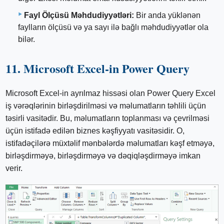
Fayl Ölçüsü Məhdudiyyətləri:
Bir anda yüklənən
faylların ölçüsü və ya sayı ilə bağlı məhdudiyyətlər ola
bilər.
11. Microsoft Excel-in Power Query
Microsoft Excel-in ayrılmaz hissəsi olan Power Query Excel
iş vərəqlərinin birləşdirilməsi və məlumatların təhlili üçün
təsirli vasitədir. Bu, məlumatların toplanması və çevrilməsi
üçün istifadə edilən biznes kəşfiyyatı vasitəsidir. O,
istifadəçilərə müxtəlif mənbələrdə məlumatları kəşf etməyə,
birləşdirməyə, birləşdirməyə və dəqiqləşdirməyə imkan
verir.