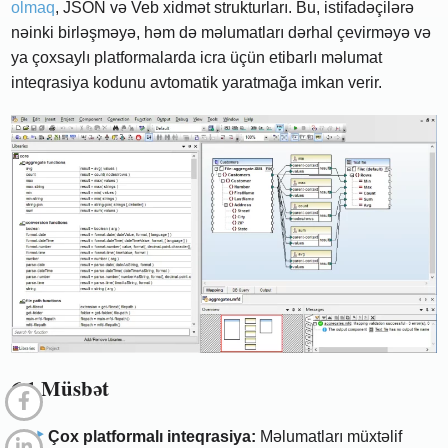
olmaq
, JSON və Veb xidmət strukturları. Bu, istifadəçilərə
nəinki birləşməyə, həm də məlumatları dərhal çevirməyə və
ya çoxsaylı platformalarda icra üçün etibarlı məlumat
inteqrasiya kodunu avtomatik yaratmağa imkan verir.
6.1 Müsbət
Çox platformalı inteqrasiya:
Məlumatları müxtəlif