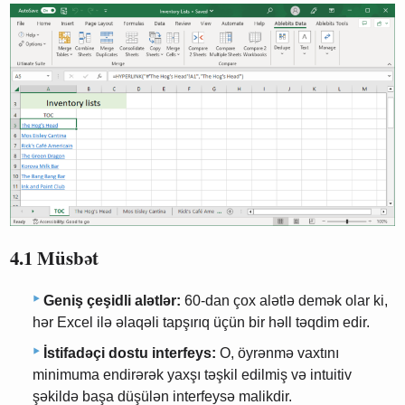
4.1 Müsbət
Geniş çeşidli alətlər:
60-dan çox alətlə demək olar ki,
hər Excel ilə əlaqəli tapşırıq üçün bir həll təqdim edir.
İstifadəçi dostu interfeys:
O, öyrənmə vaxtını
minimuma endirərək yaxşı təşkil edilmiş və intuitiv
şəkildə başa düşülən interfeysə malikdir.