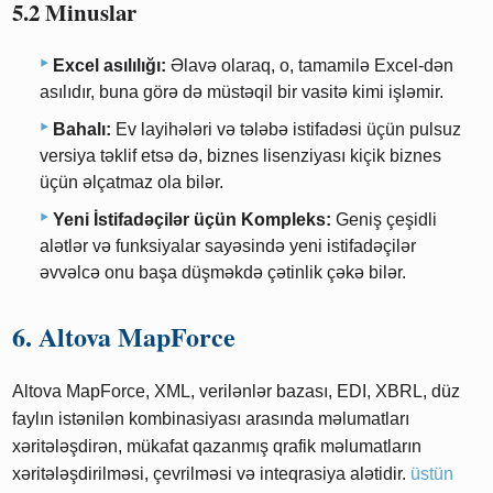
5.2 Minuslar
Excel asılılığı:
Əlavə olaraq, o, tamamilə Excel-dən
asılıdır, buna görə də müstəqil bir vasitə kimi işləmir.
Bahalı:
Ev layihələri və tələbə istifadəsi üçün pulsuz
versiya təklif etsə də, biznes lisenziyası kiçik biznes
üçün əlçatmaz ola bilər.
Yeni İstifadəçilər üçün Kompleks:
Geniş çeşidli
alətlər və funksiyalar sayəsində yeni istifadəçilər
əvvəlcə onu başa düşməkdə çətinlik çəkə bilər.
6. Altova MapForce
Altova MapForce, XML, verilənlər bazası, EDI, XBRL, düz
faylın istənilən kombinasiyası arasında məlumatları
xəritələşdirən, mükafat qazanmış qrafik məlumatların
xəritələşdirilməsi, çevrilməsi və inteqrasiya alətidir.
üstün