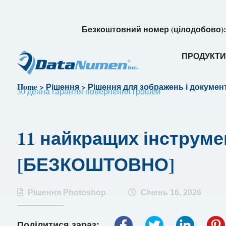
Безкоштовний номер (цілодобово)
ПРОДУКТ
Home
>
Рішення
>
Рішення для зображень і докумен
30 денна гарантія повернення грошей
11 найкращих інструмен
[БЕЗКОШТОВНО]
Рішення Photoshop
Січень 16, 2026
Поділитися зараз: