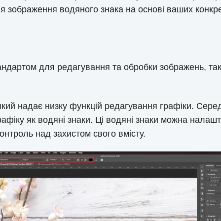
 зображення водяного знака на основі ваших конкре
ндартом для редагування та обробки зображень, тако
кий надає низку функцій редагування графіки. Серед
фіку як водяні знаки. Ці водяні знаки можна налашту
нтроль над захистом свого вмісту.