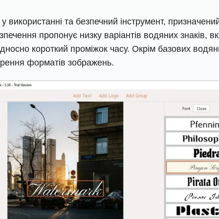
 у використанні та безпечний інструмент, призначен
печення пропонує низку варіантів водяних знаків, вкл
носно короткий проміжок часу. Окрім базових водяних
ворення форматів зображень.