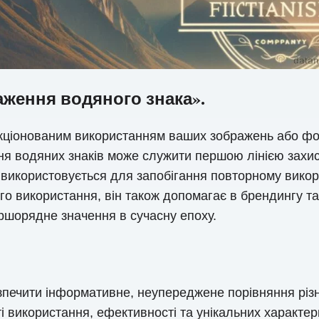
аження водяного знака».
анкціонованим використанням ваших зображень або фо
ння водяних знаків може служити першою лінією захи
н використовується для запобігання повторному вико
го використання, він також допомагає в брендингу т
ршорядне значення в сучасну епоху.
зпечити інформативне, неупереджене порівняння різн
ті використання, ефективності та унікальних характе