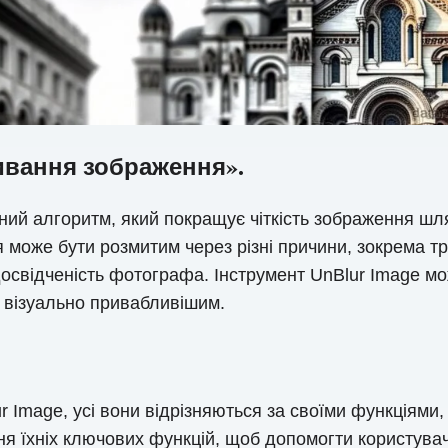
ивання зображення».
ний алгоритм, який покращує чіткість зображення шл
я може бути розмитим через різні причини, зокрема т
досвідченість фотографа. Інструмент UnBlur Image м
і візуально привабливішим.
ur Image, усі вони відрізняються за своїми функціям
ення їхніх ключових функцій, щоб допомогти користув