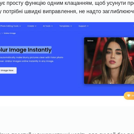
нує просту функцію одним клацанням, щоб усунути про
у потрібні швидкі виправлення, не надто заглиблююч