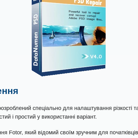
ення
 розроблений спеціально для налаштування різкості т
стий і простий у використанні варіант.
ння Fotor, який відомий своїм зручним для початківц