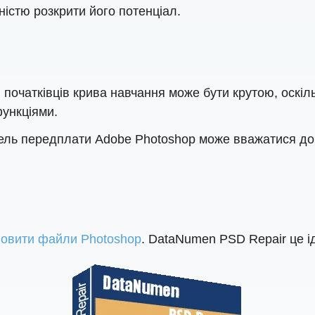
ністю розкрити його потенціал.
початківців крива навчання може бути крутою, оскі
ункціями.
ель передплати Adobe Photoshop може вважатися до
новити файли Photoshop
. DataNumen PSD Repair це і