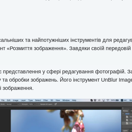
сальніших та найпотужніших інструментів для редагу
т «Розмиття зображення». Завдяки своїй передовій т
є представлення у сфері редагування фотографій. З
у та обробки зображень. Його інструмент UnBlur Image
і зображення.