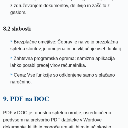
z združevanjem dokumentov, delitvijo in zaščito z
geslom.
8.2 slabosti
Brezplačne omejitve: Čeprav je na voljo brezplačna
spletna storitev, je omejena in ne vključuje vseh funkcij.
Zahtevna programska oprema: namizna aplikacija
lahko porabi precej virov računalnika.
Cena: Vse funkcije so odklenjene samo s plačano
naročnino.
9. PDF na DOC
PDF v DOC je robustno spletno orodje, osredotočeno
predvsem na pretvorbo PDF datoteke v Wordove
dokumente, ki jih je mogoče urejati, hitro in učinkovito.