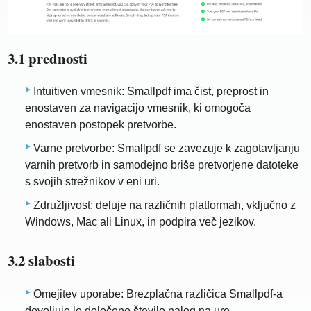
3.1 prednosti
Intuitiven vmesnik: Smallpdf ima čist, preprost in
enostaven za navigacijo vmesnik, ki omogoča
enostaven postopek pretvorbe.
Varne pretvorbe: Smallpdf se zavezuje k zagotavljanju
varnih pretvorb in samodejno briše pretvorjene datoteke
s svojih strežnikov v eni uri.
Združljivost: deluje na različnih platformah, vključno z
Windows, Mac ali Linux, in podpira več jezikov.
3.2 slabosti
Omejitev uporabe: Brezplačna različica Smallpdf-a
dovoljuje le določeno število nalog na uro.