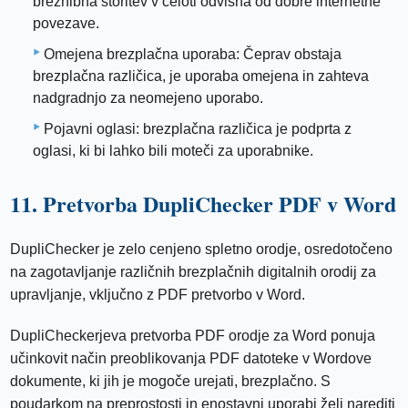
brezhibna storitev v celoti odvisna od dobre internetne
povezave.
Omejena brezplačna uporaba: Čeprav obstaja
brezplačna različica, je uporaba omejena in zahteva
nadgradnjo za neomejeno uporabo.
Pojavni oglasi: brezplačna različica je podprta z
oglasi, ki bi lahko bili moteči za uporabnike.
11. Pretvorba DupliChecker PDF v Word
DupliChecker je zelo cenjeno spletno orodje, osredotočeno
na zagotavljanje različnih brezplačnih digitalnih orodij za
upravljanje, vključno z PDF pretvorbo v Word.
DupliCheckerjeva pretvorba PDF orodje za Word ponuja
učinkovit način preoblikovanja PDF datoteke v Wordove
dokumente, ki jih je mogoče urejati, brezplačno. S
poudarkom na preprostosti in enostavni uporabi želi narediti