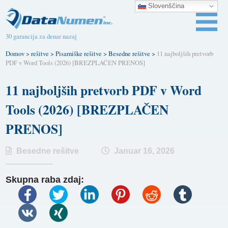
Slovenščina
30 garancija za denar nazaj
Domov
>
rešitve
>
Pisarniške rešitve
>
Besedne rešitve
>
11 najboljših pretvorb
PDF v Word Tools (2026) [BREZPLAČEN PRENOS]
11 najboljših pretvorb PDF v Word
Tools (2026) [BREZPLAČEN
PRENOS]
Besedne rešitve
Januar 16, 2026
Skupna raba zdaj: