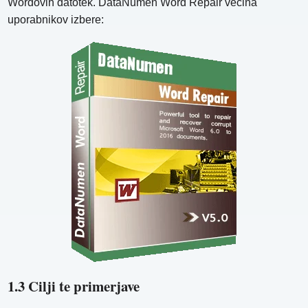
Wordovih datotek. DataNumen Word Repair večina
uporabnikov izbere:
1.3 Cilji te primerjave