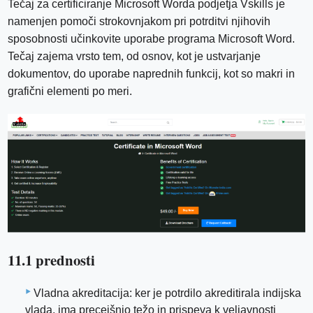
Tečaj za certificiranje Microsoft Worda podjetja Vskills je
namenjen pomoči strokovnjakom pri potrditvi njihovih
sposobnosti učinkovite uporabe programa Microsoft Word.
Tečaj zajema vrsto tem, od osnov, kot je ustvarjanje
dokumentov, do uporabe naprednih funkcij, kot so makri in
grafični elementi po meri.
11.1 prednosti
Vladna akreditacija: ker je potrdilo akreditirala indijska
vlada, ima precejšnjo težo in prispeva k veljavnosti