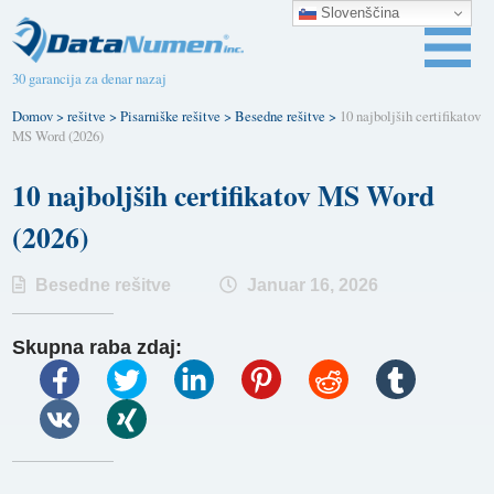
Slovenščina
30 garancija za denar nazaj
Domov
>
rešitve
>
Pisarniške rešitve
>
Besedne rešitve
>
10 najboljših certifikatov
MS Word (2026)
10 najboljših certifikatov MS Word
(2026)
Besedne rešitve
Januar 16, 2026
Skupna raba zdaj: