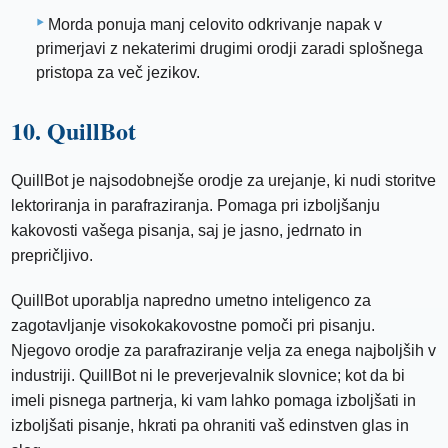
Morda ponuja manj celovito odkrivanje napak v
primerjavi z nekaterimi drugimi orodji zaradi splošnega
pristopa za več jezikov.
10. QuillBot
QuillBot je najsodobnejše orodje za urejanje, ki nudi storitve
lektoriranja in parafraziranja. Pomaga pri izboljšanju
kakovosti vašega pisanja, saj je jasno, jedrnato in
prepričljivo.
QuillBot uporablja napredno umetno inteligenco za
zagotavljanje visokokakovostne pomoči pri pisanju.
Njegovo orodje za parafraziranje velja za enega najboljših v
industriji. QuillBot ni le preverjevalnik slovnice; kot da bi
imeli pisnega partnerja, ki vam lahko pomaga izboljšati in
izboljšati pisanje, hkrati pa ohraniti vaš edinstven glas in