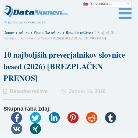
Slovenščina
30 garancija za denar nazaj
Domov
>
rešitve
>
Pisarniške rešitve
>
Besedne rešitve
>
10 najboljših
preverjalnikov slovnice besed (2026) [BREZPLAČEN PRENOS]
10 najboljših preverjalnikov slovnice
besed (2026) [BREZPLAČEN
PRENOS]
Besedne rešitve
Januar 16, 2026
Skupna raba zdaj: