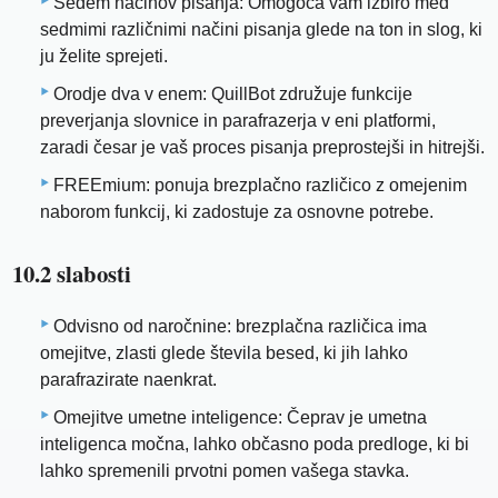
Sedem načinov pisanja: Omogoča vam izbiro med
sedmimi različnimi načini pisanja glede na ton in slog, ki
ju želite sprejeti.
Orodje dva v enem: QuillBot združuje funkcije
preverjanja slovnice in parafrazerja v eni platformi,
zaradi česar je vaš proces pisanja preprostejši in hitrejši.
FREEmium: ponuja brezplačno različico z omejenim
naborom funkcij, ki zadostuje za osnovne potrebe.
10.2 slabosti
Odvisno od naročnine: brezplačna različica ima
omejitve, zlasti glede števila besed, ki jih lahko
parafrazirate naenkrat.
Omejitve umetne inteligence: Čeprav je umetna
inteligenca močna, lahko občasno poda predloge, ki bi
lahko spremenili prvotni pomen vašega stavka.