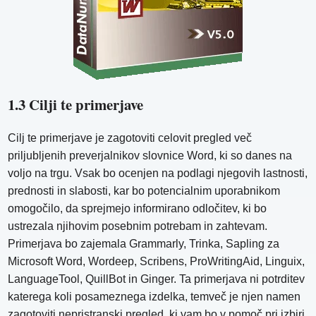
1.3 Cilji te primerjave
Cilj te primerjave je zagotoviti celovit pregled več
priljubljenih preverjalnikov slovnice Word, ki so danes na
voljo na trgu. Vsak bo ocenjen na podlagi njegovih lastnosti,
prednosti in slabosti, kar bo potencialnim uporabnikom
omogočilo, da sprejmejo informirano odločitev, ki bo
ustrezala njihovim posebnim potrebam in zahtevam.
Primerjava bo zajemala Grammarly, Trinka, Sapling za
Microsoft Word, Wordeep, Scribens, ProWritingAid, Linguix,
LanguageTool, QuillBot in Ginger. Ta primerjava ni potrditev
katerega koli posameznega izdelka, temveč je njen namen
zagotoviti nepristranski pregled, ki vam bo v pomoč pri izbiri