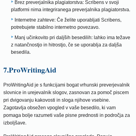
Brez preverjalnika plagiatorstva: Scribens v svoji
platformi nima integriranega preverjalnika plagiatorstva.
Internetne zahteve: Če želite uporabljati Scribens,
potrebujete stabilno internetno povezavo.
Manj učinkovito pri daljših besedilih: lahko ima težave
z natančnostjo in hitrostjo, če se uporablja za daljša
besedila.
7.ProWritingAid
ProWritingAid je s funkcijami bogat vrhunski preverjevalnik
slovnice in urejevalnik slogov, zasnovan za pomoč piscem
pri dvigovanju kakovosti in sloga njihove vsebine.
Zagotavlja obsežen vpogled v vaše besedilo, ki vam
pomaga bolje razumeti vaše pisne prednosti in področja za
izboljšave.