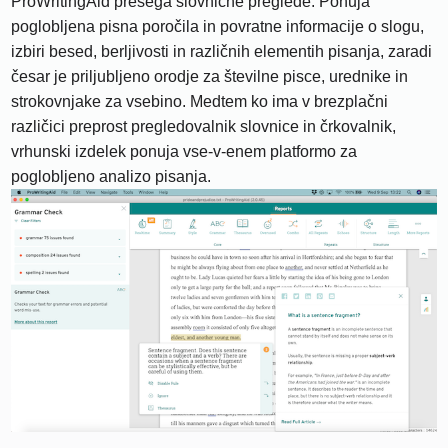
ProWritingAid presega slovnične preglede. Ponuja
poglobljena pisna poročila in povratne informacije o slogu,
izbiri besed, berljivosti in različnih elementih pisanja, zaradi
česar je priljubljeno orodje za številne pisce, urednike in
strokovnjake za vsebino. Medtem ko ima v brezplačni
različici preprost pregledovalnik slovnice in črkovalnik,
vrhunski izdelek ponuja vse-v-enem platformo za
poglobljeno analizo pisanja.