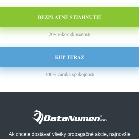
BEZPLATNÉ STIAHNUTIE
20+ rokov skúseností
KÚP TERAZ
100% záruka spokojnosti
Ak chcete dostávať všetky propagačné akcie, najnovšie