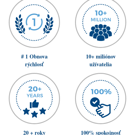
# 1 Obnova
10+ miliónov
rýchlosť
užívatelia
20 + roky
100% spokojnosť