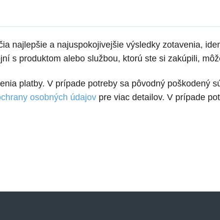
a najlepšie a najuspokojivejšie výsledky zotavenia, id
ní s produktom alebo službou, ktorú ste si zakúpili, môž
nia platby. V prípade potreby sa pôvodný poškodený súb
ochrany osobných údajov
pre viac detailov. V prípade p