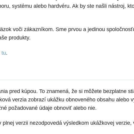
, systému alebo hardvéru. Ak by ste našli nástroj, kto
äzok voči zákazníkom. Sme prvou a jedinou spoločnosťo
aše produkty.
u
tu
.
nia pred kúpou. To znamená, že si môžete bezplatne st
ková verzia zobrazí ukážku obnoveného obsahu alebo vy
žné požadované údaje obnoviť alebo nie.
v plnej verzii nezodpovedá výsledkom ukážkovej verzie,