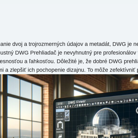
nie dvoj a trojrozmerných údajov a metadát, DWG je neuv
robustný DWG Prehliadač je nevyhnutný pre profesionálov
 presnosťou a ľahkosťou. Dôležité je, že dobré DWG pre
 a zlepšiť ich pochopenie dizajnu. To môže zefektívniť p