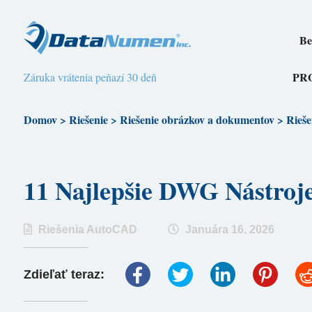
Be
PR
Záruka vrátenia peňazí 30 deň
Domov
>
Riešenie
>
Riešenie obrázkov a dokumentov
>
Rieš
11 Najlepšie DWG Nástro
Riešenia AutoCAD
Januára 16, 2026
Zdieľať teraz: