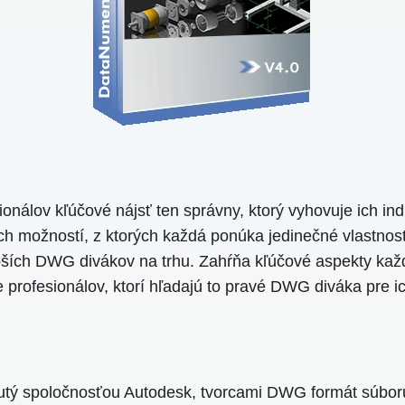
onálov kľúčové nájsť ten správny, ktorý vyhovuje ich i
možností, z ktorých každá ponúka jedinečné vlastnosti
pších DWG divákov na trhu. Zahŕňa kľúčové aspekty každ
rofesionálov, ktorí hľadajú to pravé DWG diváka pre ich
ý spoločnosťou Autodesk, tvorcami DWG formát súboru. 