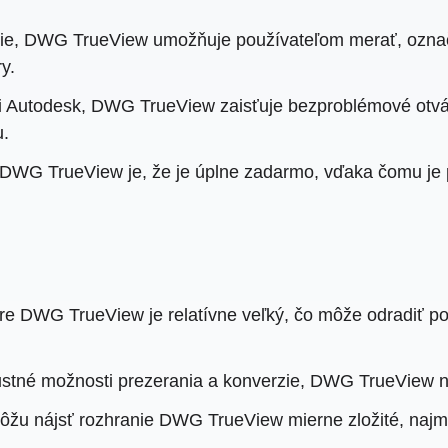
ie, DWG TrueView umožňuje používateľom merať, označ
y.
i Autodesk, DWG TrueView zaisťuje bezproblémové otvár
u.
DWG TrueView je, že je úplne zadarmo, vďaka čomu je p
pre DWG TrueView je relatívne veľký, čo môže odradiť po
bustné možnosti prezerania a konverzie, DWG TrueVie
môžu nájsť rozhranie DWG TrueView mierne zložité, naj