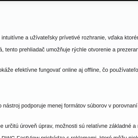
uitívne a užívateľsky prívetivé rozhranie, vďaka ktoré
 tento prehliadač umožňuje rýchle otvorenie a prezera
e efektívne fungovať online aj offline, čo používateľom p
 nástroj podporuje menej formátov súborov v porovnaní
 určitú úroveň úprav, možnosti sú relatívne základné 
 DWG FastView prichádza s reklamami, ktoré môžu niekto