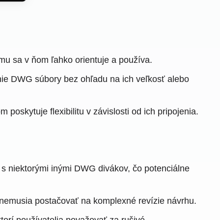
mu sa v ňom ľahko orientuje a používa.
nie DWG súbory bez ohľadu na ich veľkosť alebo
oskytuje flexibilitu v závislosti od ich pripojenia.
 s niektorými inými DWG divákov, čo potenciálne
a nemusia postačovať na komplexné revízie návrhu.
rí používatelia považovať za rušivé.