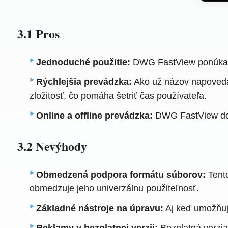
3.1 Pros
Jednoduché použitie:
DWG FastView ponúka int
Rýchlejšia prevádzka:
Ako už názov napovedá,
zložitosť, čo pomáha šetriť čas používateľa.
Online a offline prevádzka:
DWG FastView dokáž
3.2 Nevýhody
Obmedzená podpora formátu súborov:
Tento
obmedzuje jeho univerzálnu použiteľnosť.
Základné nástroje na úpravu:
Aj keď umožňuje
Reklamy v bezplatnej verzii:
Bezplatná verzia