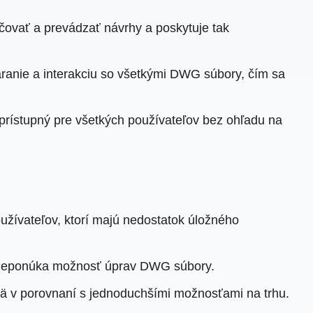
ovať a prevádzať návrhy a poskytuje tak
anie a interakciu so všetkými DWG súbory, čím sa
rístupný pre všetkých používateľov bez ohľadu na
užívateľov, ktorí majú nedostatok úložného
w neponúka možnosť úprav DWG súbory.
mä v porovnaní s jednoduchšími možnosťami na trhu.