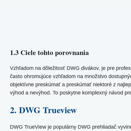
1.3 Ciele tohto porovnania
Vzhľadom na dôležitosť DWG divákov, je pre profesi
často ohromujúce vzhľadom na množstvo dostupných 
objektívne preskúmať a preskúmať niektoré z najle
výhod a nevýhod. To poskytne komplexný návod pre p
2. DWG Trueview
DWG TrueView je populárny DWG prehliadač vyvinut