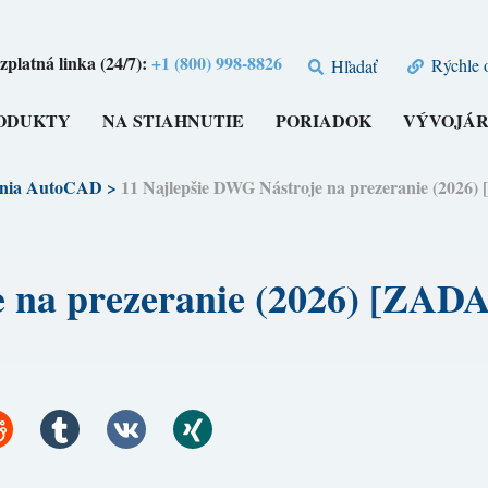
zplatná linka (24/7):
+1 (800) 998-8826
Rýchle 
Hľadať
ODUKTY
NA STIAHNUTIE
PORIADOK
VÝVOJÁR
enia AutoCAD
>
11 Najlepšie DWG Nástroje na prezeranie (2
je na prezeranie (2026) [