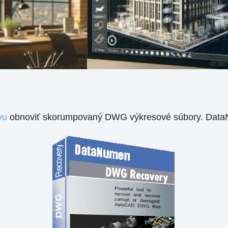
vu
obnoviť skorumpovaný DWG výkresové súbory. Data