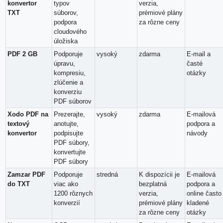
konvertor
typov
verzia,
TXT
súborov,
prémiové plány
podpora
za rôzne ceny
cloudového
úložiska
PDF 2 GB
Podporuje
vysoký
zdarma
E-mail a
úpravu,
časté
kompresiu,
otázky
zlúčenie a
konverziu
PDF súborov
Xodo PDF na
Prezerajte,
vysoký
zdarma
E-mailová
textový
anotujte,
podpora a
konvertor
podpisujte
návody
PDF súbory,
konvertujte
PDF súbory
Zamzar PDF
Podporuje
stredná
K dispozícii je
E-mailová
do TXT
viac ako
bezplatná
podpora a
1200 rôznych
verzia,
online často
konverzií
prémiové plány
kladené
za rôzne ceny
otázky