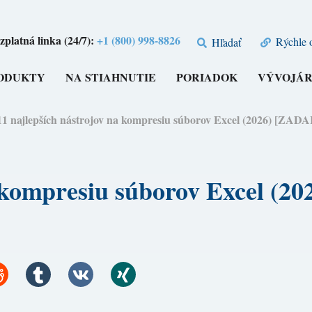
zplatná linka (24/7):
+1 (800) 998-8826
Rýchle 
Hľadať
ODUKTY
NA STIAHNUTIE
PORIADOK
VÝVOJÁR
11 najlepších nástrojov na kompresiu súborov Excel (2026) [ZA
na kompresiu súborov Excel 