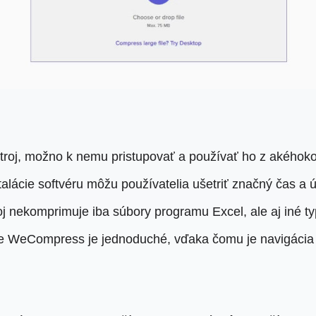
troj, možno k nemu pristupovať a používať ho z akéhokoľ
alácie softvéru môžu používatelia ušetriť značný čas a ú
j nekomprimuje iba súbory programu Excel, ale aj iné t
e WeCompress je jednoduché, vďaka čomu je navigácia 