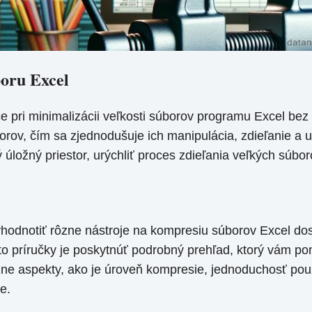
boru Excel
pri minimalizácii veľkosti súborov programu Excel bez str
orov, čím sa zjednodušuje ich manipulácia, zdieľanie a
ložný priestor, urýchliť proces zdieľania veľkých súborov
hodnotiť rôzne nástroje na kompresiu súborov Excel dos
jto príručky je poskytnúť podrobný prehľad, ktorý vám p
zne aspekty, ako je úroveň kompresie, jednoduchosť použi
e.