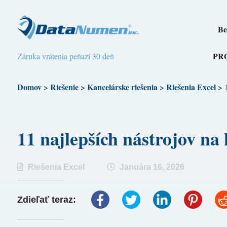
Be
PR
Záruka vrátenia peňazí 30 deň
Domov
>
Riešenie
>
Kancelárske riešenia
>
Riešenia Excel
>
11 najlepších nástrojov 
Riešenia Excel
Januára 16, 2026
Zdieľať teraz: