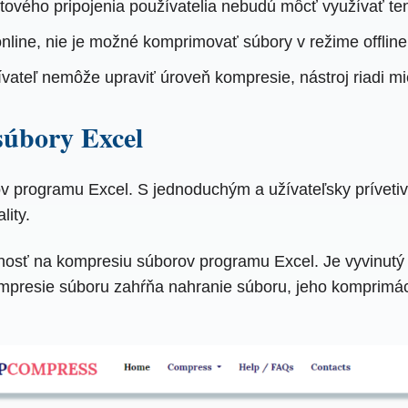
tového pripojenia používatelia nebudú môcť využívať ten
line, nie je možné komprimovať súbory v režime offline
vateľ nemôže upraviť úroveň kompresie, nástroj riadi mi
úbory Excel
ov programu Excel. S jednoduchým a užívateľsky prívet
lity.
nosť na kompresiu súborov programu Excel. Je vyvinut
mpresie súboru zahŕňa nahranie súboru, jeho komprimác