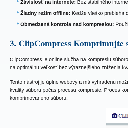
Závislosť na internete:
Bez stabilného interne
Žiadny režim offline:
Keďže všetko prebieha on
Obmedzená kontrola nad kompresiou:
Použí
3. ClipCompress Komprimujte s
ClipCompress je online služba na kompresiu súbor
na optimálnu veľkosť bez výraznejšieho zníženia kva
Tento nástroj je úplne webový a má vyhradenú mož
kvality súboru počas procesu kompresie. Proces ko
komprimovaného súboru.