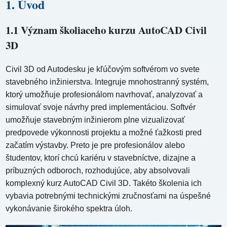
1. Úvod
1.1 Význam školiaceho kurzu AutoCAD Civil
3D
Civil 3D od Autodesku je kľúčovým softvérom vo svete
stavebného inžinierstva. Integruje mnohostranný systém,
ktorý umožňuje profesionálom navrhovať, analyzovať a
simulovať svoje návrhy pred implementáciou. Softvér
umožňuje stavebným inžinierom plne vizualizovať
predpovede výkonnosti projektu a možné ťažkosti pred
začatím výstavby. Preto je pre profesionálov alebo
študentov, ktorí chcú kariéru v stavebníctve, dizajne a
príbuzných odboroch, rozhodujúce, aby absolvovali
komplexný kurz AutoCAD Civil 3D. Takéto školenia ich
vybavia potrebnými technickými zručnosťami na úspešné
vykonávanie širokého spektra úloh.