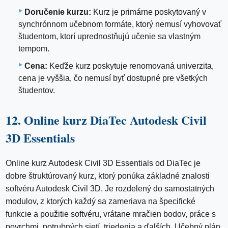
Doručenie kurzu:
Kurz je primárne poskytovaný v
synchrónnom učebnom formáte, ktorý nemusí vyhovovať
študentom, ktorí uprednostňujú učenie sa vlastným
tempom.
Cena:
Keďže kurz poskytuje renomovaná univerzita,
cena je vyššia, čo nemusí byť dostupné pre všetkých
študentov.
12. Online kurz DiaTec Autodesk Civil
3D Essentials
Online kurz Autodesk Civil 3D Essentials od DiaTec je
dobre štruktúrovaný kurz, ktorý ponúka základné znalosti
softvéru Autodesk Civil 3D. Je rozdelený do samostatných
modulov, z ktorých každý sa zameriava na špecifické
funkcie a použitie softvéru, vrátane mračien bodov, práce s
povrchmi, potrubných sietí, triedenia a ďalších. Učebný plán