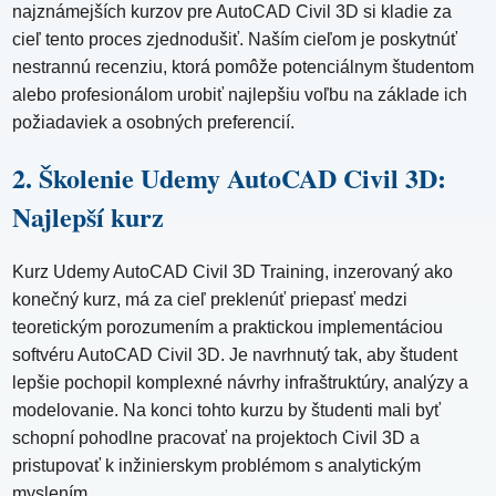
najznámejších kurzov pre AutoCAD Civil 3D si kladie za
cieľ tento proces zjednodušiť. Naším cieľom je poskytnúť
nestrannú recenziu, ktorá pomôže potenciálnym študentom
alebo profesionálom urobiť najlepšiu voľbu na základe ich
požiadaviek a osobných preferencií.
2. Školenie Udemy AutoCAD Civil 3D:
Najlepší kurz
Kurz Udemy AutoCAD Civil 3D Training, inzerovaný ako
konečný kurz, má za cieľ preklenúť priepasť medzi
teoretickým porozumením a praktickou implementáciou
softvéru AutoCAD Civil 3D. Je navrhnutý tak, aby študent
lepšie pochopil komplexné návrhy infraštruktúry, analýzy a
modelovanie. Na konci tohto kurzu by študenti mali byť
schopní pohodlne pracovať na projektoch Civil 3D a
pristupovať k inžinierskym problémom s analytickým
myslením.