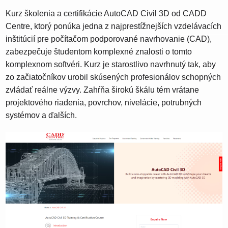
Kurz školenia a certifikácie AutoCAD Civil 3D od CADD
Centre, ktorý ponúka jedna z najprestížnejších vzdelávacích
inštitúcií pre počítačom podporované navrhovanie (CAD),
zabezpečuje študentom komplexné znalosti o tomto
komplexnom softvéri. Kurz je starostlivo navrhnutý tak, aby
zo začiatočníkov urobil skúsených profesionálov schopných
zvládať reálne výzvy. Zahŕňa širokú škálu tém vrátane
projektového riadenia, povrchov, nivelácie, potrubných
systémov a ďalších.