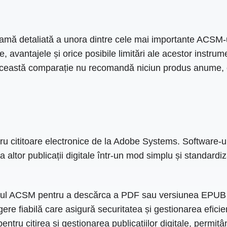
amă detaliată a unora dintre cele mai importante ACSM-u
le, avantajele și orice posibile limitări ale acestor instrum
e. Această comparație nu recomandă niciun produs anume, c
tru cititoare electronice de la Adobe Systems. Software-ul
și a altor publicații digitale într-un mod simplu și standar
ișierul ACSM pentru a descărca a PDF sau versiunea EPUB 
re fiabilă care asigură securitatea și gestionarea eficient
tru citirea și gestionarea publicațiilor digitale, permițând