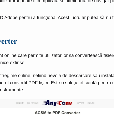
tilizatorul poate fi complicată și intimidantă de navigat p
 Adobe pentru a funcționa. Acest lucru ar putea să nu fie
erter
nline care permite utilizatorilor să convertească fiși
hnice extinse.
ime online, nefiind nevoie de descărcare sau instalare d
erul convertit PDF fişier. Este o soluție eficientă pentru u
instrumente.