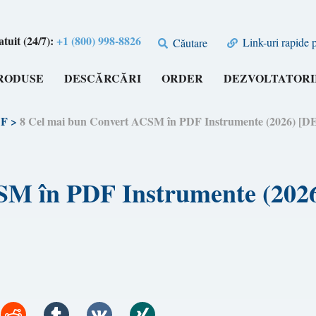
tuit (24/7):
+1 (800) 998-8826
Link-uri rapide 
Căutare
RODUSE
DESCĂRCĂRI
ORDER
DEZVOLTATORI
DF
>
8 Cel mai bun Convert ACSM în PDF Instrumente (2026
CSM în PDF Instrumente (