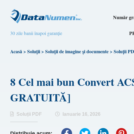
Număr gra
P
30 zile banii înapoi garanție
Acasă
>
Soluții
>
Soluții de imagine și documente
>
Soluții P
8 Cel mai bun Convert A
GRATUITĂ]
Soluții PDF
Ianuarie 16, 2026
Distribuie acum: