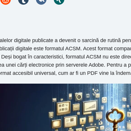
ialelor digitale publicate a devenit o sarcină de rutină pen
r publicații digitale este formatul ACSM. Acest format comp
 Deși bogat în caracteristici, formatul ACSM nu este direct
unei cărți electronice prin serverele Adobe. Pentru a per
format accesibil universal, cum ar fi un PDF vine la înde