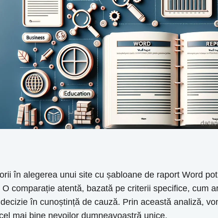
orii în alegerea unui site cu șabloane de raport Word potriv
O comparație atentă, bazată pe criterii specifice, cum ar fi
 o decizie în cunoștință de cauză. Prin această analiză, vom
ă cel mai bine nevoilor dumneavoastră unice.