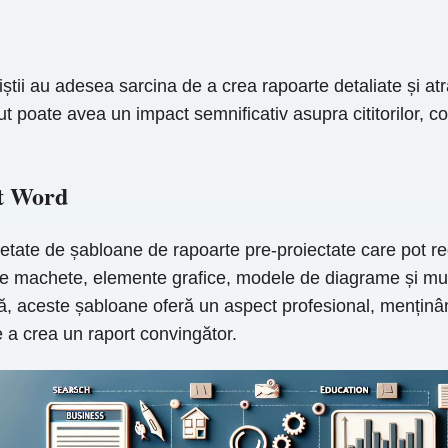
iștii au adesea sarcina de a crea rapoarte detaliate și at
ut poate avea un impact semnificativ asupra cititorilor, co
rt Word
etate de șabloane de rapoarte pre-proiectate care pot redu
ite machete, elemente grafice, modele de diagrame și mul
ă, aceste șabloane oferă un aspect profesional, menținând
e a crea un raport convingător.