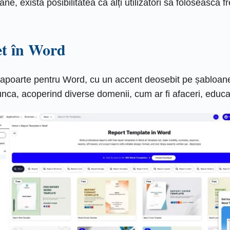
e, există posibilitatea ca alți utilizatori să folosească 
et în Word
rapoarte pentru Word, cu un accent deosebit pe șabloane
munca, acoperind diverse domenii, cum ar fi afaceri, educaț