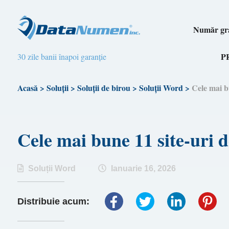
Număr gra
P
30 zile banii înapoi garanție
Acasă
>
Soluții
>
Soluții de birou
>
Soluții Word
>
Cele mai b
Cele mai bune 11 site-uri
Soluții Word
Ianuarie 16, 2026
Distribuie acum: