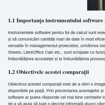
1.1 Importanța instrumentului software p
Instrumentele software pentru foi de calcul sunt ese
și să comunicăm cantități mari de date în mod eficient
versatile în managementul proiectelor, urmărirea stoc
Sheets, LibreOffice Calc etc., sunt echipate cu funcț
îmbunătățirea acurateței și la îmbunătățirea procesulu
1.2 Obiectivele acestei comparații
Obiectivul acestei comparații este de a oferi o imag
disponibile pe piață. Prin prezentarea avantajelor și
software ar putea răspunde cel mai bine cerințelor lo
de a vă ajuta să luați o decizie informată atunci când