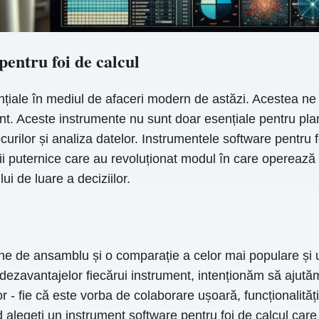
entru foi de calcul
nțiale în mediul de afaceri modern de astăzi. Acestea ne
. Aceste instrumente nu sunt doar esențiale pentru planifi
urilor și analiza datelor. Instrumentele software pentru f
ii puternice care au revoluționat modul în care operează în
i de luare a deciziilor.
ine de ansamblu și o comparație a celor mai populare și ut
 dezavantajelor fiecărui instrument, intenționăm să ajutăm
r - fie că este vorba de colaborare ușoară, funcționalităț
 alegeți un instrument software pentru foi de calcul care 