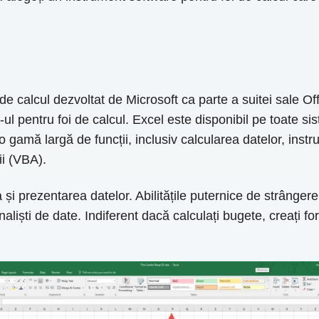
e calcul dezvoltat de Microsoft ca parte a suitei sale Offi
-ul pentru foi de calcul. Excel este disponibil pe toate s
amă largă de funcții, inclusiv calcularea datelor, instru
i (VBA).
și prezentarea datelor. Abilitățile puternice de strângere a
naliști de date. Indiferent dacă calculați bugete, creați