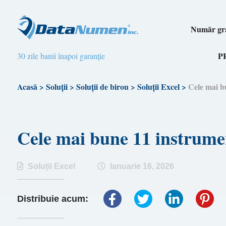
Număr gra
P
30 zile banii înapoi garanție
Acasă
>
Soluții
>
Soluții de birou
>
Soluții Excel
>
Cele mai b
Cele mai bune 11 instrumen
Soluții Excel
Ianuarie 16, 2026
Distribuie acum: