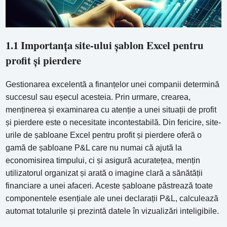
1.1 Importanța site-ului șablon Excel pentru
profit și pierdere
Gestionarea excelentă a finanțelor unei companii determină
succesul sau eșecul acesteia. Prin urmare, crearea,
menținerea și examinarea cu atenție a unei situații de profit
și pierdere este o necesitate incontestabilă. Din fericire, site-
urile de șabloane Excel pentru profit și pierdere oferă o
gamă de șabloane P&L care nu numai că ajută la
economisirea timpului, ci și asigură acuratețea, mențin
utilizatorul organizat și arată o imagine clară a sănătății
financiare a unei afaceri. Aceste șabloane păstrează toate
componentele esențiale ale unei declarații P&L, calculează
automat totalurile și prezintă datele în vizualizări inteligibile.