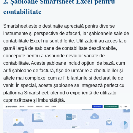
2. Șabloane Smartsheet Excel pentru
contabilitate
Smartsheet este o destinație apreciată pentru diverse
instrumente și perspective de afaceri, iar șabloanele sale de
contabilitate Excel nu sunt diferite. Utilizatorii au acces la o
gamă largă de șabloane de contabilitate descărcabile,
concepute pentru a răspunde nevoilor variate de
contabilitate. Aceste șabloane includ opțiuni de bază, cum
ar fi șabloane de factură, fișe de urmărire a cheltuielilor și
altele mai complexe, cum ar fi bilanțurile și declarațiile de
venit. În special, aceste șabloane se integrează perfect cu
platforma Smartsheet, oferind o experiență de utilizator
cuprinzătoare și îmbunătățită.