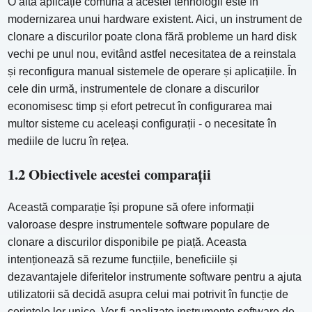
O altă aplicație comună a acestei tehnologii este în
modernizarea unui hardware existent. Aici, un instrument de
clonare a discurilor poate clona fără probleme un hard disk
vechi pe unul nou, evitând astfel necesitatea de a reinstala
și reconfigura manual sistemele de operare și aplicațiile. În
cele din urmă, instrumentele de clonare a discurilor
economisesc timp și efort petrecut în configurarea mai
multor sisteme cu aceleași configurații - o necesitate în
mediile de lucru în rețea.
1.2 Obiectivele acestei comparații
Această comparație își propune să ofere informații
valoroase despre instrumentele software populare de
clonare a discurilor disponibile pe piață. Aceasta
intenționează să rezume funcțiile, beneficiile și
dezavantajele diferitelor instrumente software pentru a ajuta
utilizatorii să decidă asupra celui mai potrivit în funcție de
cerințele lor unice. Vor fi analizate instrumente software de