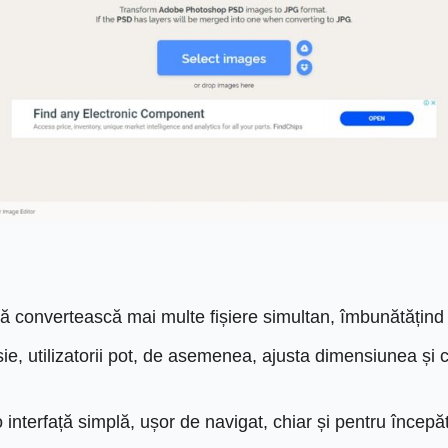
să convertească mai multe fișiere simultan, îmbunătățind 
, utilizatorii pot, de asemenea, ajusta dimensiunea și calit
interfață simplă, ușor de navigat, chiar și pentru începăt