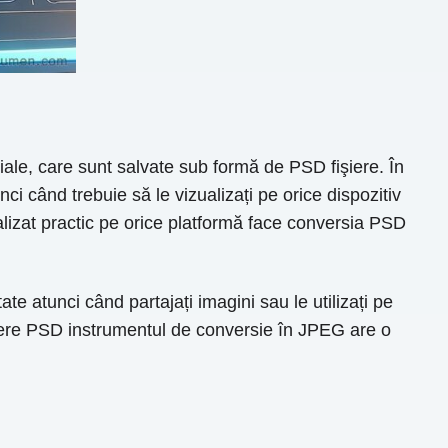
riale, care sunt salvate sub formă de PSD fişiere. În
ci când trebuie să le vizualizați pe orice dispozitiv
lizat practic pe orice platformă face conversia PSD
e atunci când partajați imagini sau le utilizați pe
redere PSD instrumentul de conversie în JPEG are o