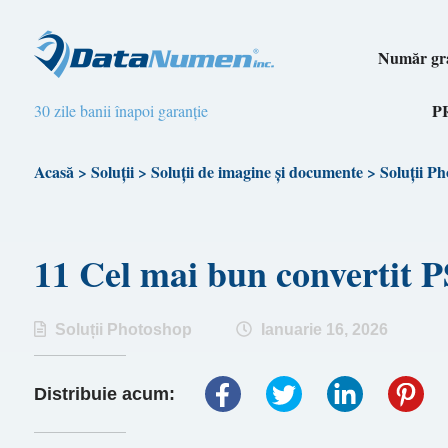
Număr gra
P
30 zile banii înapoi garanție
Acasă
>
Soluții
>
Soluții de imagine și documente
>
Soluții P
11 Cel mai bun convertit
Soluții Photoshop
Ianuarie 16, 2026
Distribuie acum: