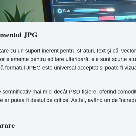
rumentul JPG
re cu un suport inerent pentru straturi, text și căi vecto
lor elemente pentru editare ulterioară, ele sunt scurte atun
ă formatul JPEG este universal acceptat și poate fi vizua
semnificativ mai mici decât PSD fișiere, oferind comoditat
e ar putea fi destul de critice. Astfel, având un de înc
arare