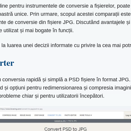
e pentru instrumentele de conversie a fișierelor, poate f
oastră unice. Prin urmare, scopul acestei comparații este
ente de conversie din fișiere JPG. Discutând avantajele și
utilizat și mai bogate în funcții.
 la luarea unei decizii informate cu privire la cea mai pot
rter
conversia rapidă și simplă a PSD fișiere în format JPG. I
d și opțiuni pentru redimensionarea și compresia imaginii. 
robleme chiar și pentru utilizatorii începători.