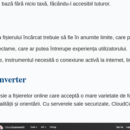
de bază fără nicio taxă, făcându-l accesibil tuturor.
ișierului încărcat trebuie să fie în anumite limite, care po
eclame, care ar putea întrerupe experiența utilizatorului.
e, instrumentul necesită o conexiune activă la internet, li
nverter
e a fișierelor online care acceptă o mare varietate de fo
alității și orientării. Cu serverele sale securizate, Cloud