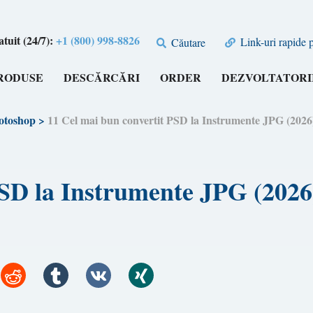
tuit (24/7):
+1 (800) 998-8826
Link-uri rapide 
Căutare
RODUSE
DESCĂRCĂRI
ORDER
DEZVOLTATORI
hotoshop
>
11 Cel mai bun convertit PSD la Instrumente JPG (20
 PSD la Instrumente JPG (20