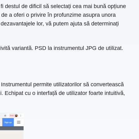
i destul de dificil să selectați cea mai bună opțiune
 de a oferi o privire în profunzime asupra unora
 dezavantajele lor, vă putem ajuta să determinați
rivită variantă. PSD la instrumentul JPG de utilizat.
nstrumentul permite utilizatorilor să convertească
Echipat cu o interfață de utilizator foarte intuitivă,