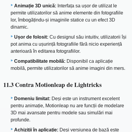
Animație 3D unică:
Interfața sa ușor de utilizat le
permite utilizatorilor să anime elemente din fotografiile
lor, îmbogățindu-și imaginile statice cu un efect 3D
dinamic.
Ușor de folosit:
Cu designul său intuitiv, utilizatorii își
pot anima cu ușurință fotografiile fără nicio experiență
anterioară în editarea fotografiilor.
Compatibilitate mobilă:
Disponibil ca aplicație
mobilă, permite utilizatorilor să anime imagini din mers.
11.3 Contra Motionleap de Lightricks
Domeniu limitat:
Deși este un instrument excelent
pentru animație, Motionleap nu are funcții de modelare
3D mai avansate pentru modele sau simulări mai
profunde.
Achiziții în aplicație:
Deși versiunea de bază este