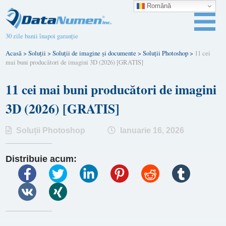
Română
30 zile banii înapoi garanție
Acasă
>
Soluții
>
Soluții de imagine și documente
>
Soluții Photoshop
>
11 cei
mai buni producători de imagini 3D (2026) [GRATIS]
11 cei mai buni producători de imagini
3D (2026) [GRATIS]
Soluții Photoshop
Ianuarie 16, 2026
Distribuie acum: