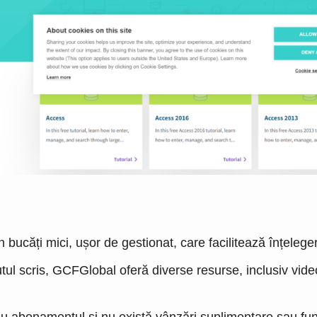
n bucăți mici, ușor de gestionat, care facilitează înțelege
ul scris, GCFGlobal oferă diverse resurse, inclusiv videoc