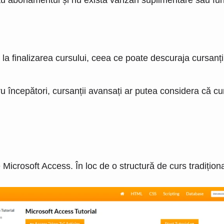
u abonamentul și nu există vânzări suplimentare sau fun
 la finalizarea cursului, ceea ce poate descuraja cursanț
ru începători, cursanții avansați ar putea considera că c
Microsoft Access. În loc de o structură de curs tradițional