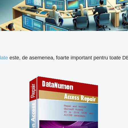
date
este, de asemenea, foarte important pentru toate 