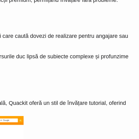
cții premium, permițând învățare fără probleme.
ii care caută dovezi de realizare pentru angajare sau
ursurile duc lipsă de subiecte complexe și profunzime
ă, Quackit oferă un stil de învățare tutorial, oferind