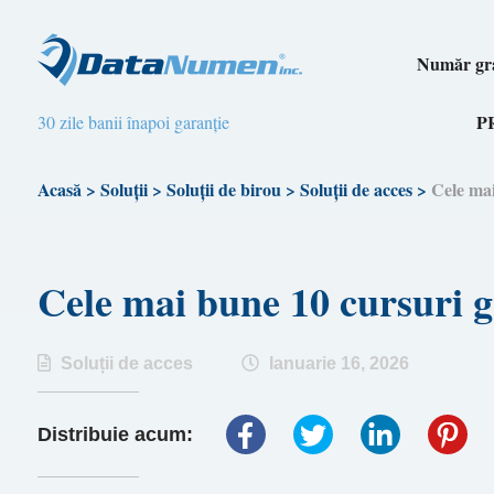
Număr gra
P
30 zile banii înapoi garanție
Acasă
>
Soluții
>
Soluții de birou
>
Soluții de acces
>
Cele mai
Cele mai bune 10 cursuri g
Soluții de acces
Ianuarie 16, 2026
Distribuie acum: