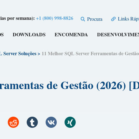
dias por semana):
+1 (800) 998-8826
Links Rápi
Procura
OS
DOWNLOADS
ENCOMENDA
DESENVOLVIME
 Server Soluções
>
11 Melhor SQL Server Ferramentas de Ge
erramentas de Gestão (20