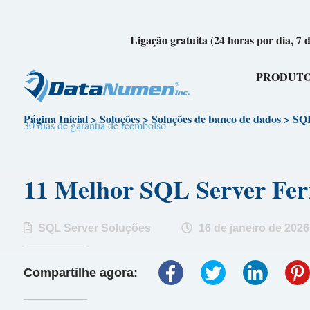
Ligação gratuita (24 horas por dia, 7 
PRODUT
Página Inicial
>
Soluções
>
Soluções de banco de dados
>
SQL
30 dias de garantia de reembolso
11 Melhor SQL Server F
SQL Server Soluções
16 de janeiro de 2026
Compartilhe agora: