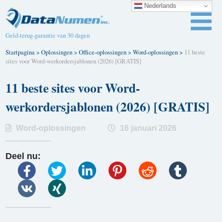
Nederlands
Geld-terug-garantie van 30 dagen
Startpagina
>
Oplossingen
>
Office-oplossingen
>
Word-oplossingen
>
11 beste
sites voor Word-werkordersjablonen (2026) [GRATIS]
11 beste sites voor Word-
werkordersjablonen (2026) [GRATIS]
Word-oplossingen
16 januari 2026
Deel nu: