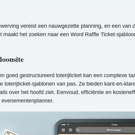
erving vereist een nauwgezette planning, en een van de
t maakt het zoeken naar een Word Raffle Ticket-sjabloon
loonsite
 en goed gestructureerd loterijticket kan een complexe t
erijticket-sjablonen van pas. Ze bieden kant-en-klare sj
ls over het hoofd ziet. Eenvoud, efficiëntie en kosteneff
ke evenementenplanner.