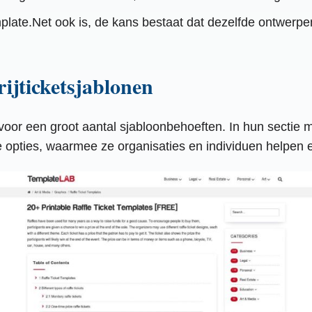
late.Net ook is, de kans bestaat dat dezelfde ontwerpe
ijticketsjablonen
r een groot aantal sjabloonbehoeften. In hun sectie met
pties, waarmee ze organisaties en individuen helpen ef