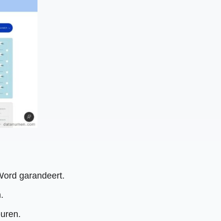
 Word garandeert.
.
euren.