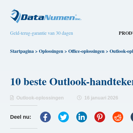
PROD
Geld-terug-garantie van 30 dagen
Startpagina
>
Oplossingen
>
Office-oplossingen
>
Outlook-opl
10 beste Outlook-handte
Outlook-oplossingen
16 januari 2026
Deel nu: