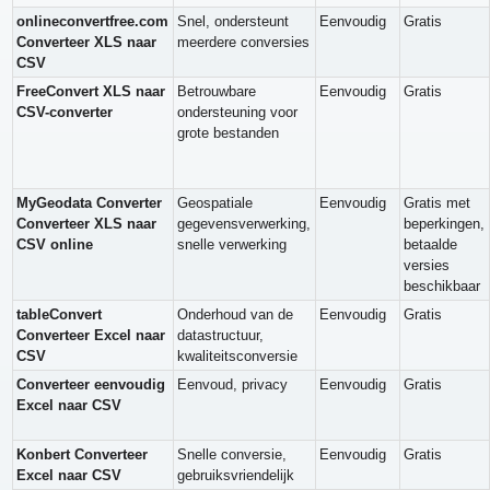
onlineconvertfree.com
Snel, ondersteunt
Eenvoudig
Gratis
Converteer XLS naar
meerdere conversies
CSV
FreeConvert XLS naar
Betrouwbare
Eenvoudig
Gratis
CSV-converter
ondersteuning voor
grote bestanden
MyGeodata Converter
Geospatiale
Eenvoudig
Gratis met
Converteer XLS naar
gegevensverwerking,
beperkingen,
CSV online
snelle verwerking
betaalde
versies
beschikbaar
tableConvert
Onderhoud van de
Eenvoudig
Gratis
Converteer Excel naar
datastructuur,
CSV
kwaliteitsconversie
Converteer eenvoudig
Eenvoud, privacy
Eenvoudig
Gratis
Excel naar CSV
Konbert Converteer
Snelle conversie,
Eenvoudig
Gratis
Excel naar CSV
gebruiksvriendelijk