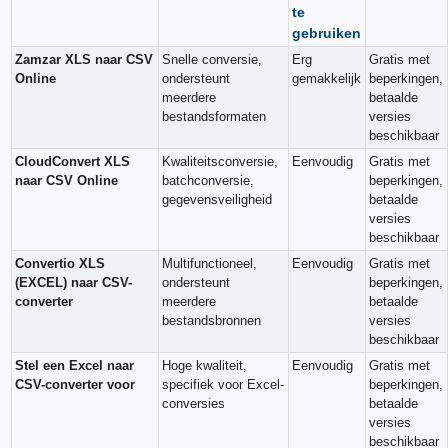
te
gebruiken
Zamzar XLS naar CSV
Snelle conversie,
Erg
Gratis met
Online
ondersteunt
gemakkelijk
beperkingen,
meerdere
betaalde
bestandsformaten
versies
beschikbaar
CloudConvert XLS
Kwaliteitsconversie,
Eenvoudig
Gratis met
naar CSV Online
batchconversie,
beperkingen,
gegevensveiligheid
betaalde
versies
beschikbaar
Convertio XLS
Multifunctioneel,
Eenvoudig
Gratis met
(EXCEL) naar CSV-
ondersteunt
beperkingen,
converter
meerdere
betaalde
bestandsbronnen
versies
beschikbaar
Stel een Excel naar
Hoge kwaliteit,
Eenvoudig
Gratis met
CSV-converter voor
specifiek voor Excel-
beperkingen,
conversies
betaalde
versies
beschikbaar