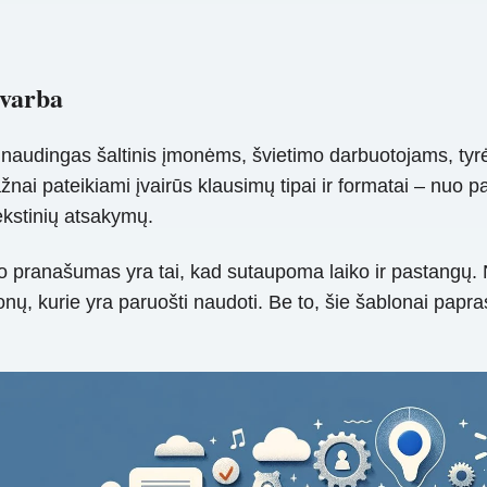
svarba
naudingas šaltinis įmonėms, švietimo darbuotojams, tyrėja
i pateikiami įvairūs klausimų tipai ir formatai – nuo ​​p
tekstinių atsakymų.
pranašumas yra tai, kad sutaupoma laiko ir pastangų. Ne
nų, kurie yra paruošti naudoti. Be to, šie šablonai paprast