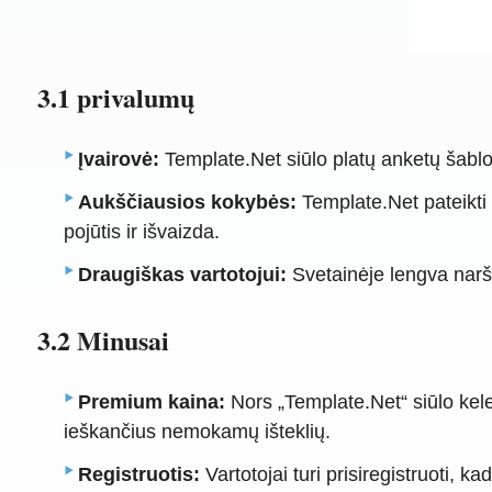
3.1 privalumų
Įvairovė:
Template.Net siūlo platų anketų šablon
Aukščiausios kokybės:
Template.Net pateikti
pojūtis ir išvaizda.
Draugiškas vartotojui:
Svetainėje lengva narš
3.2 Minusai
Premium kaina:
Nors „Template.Net“ siūlo kel
ieškančius nemokamų išteklių.
Registruotis:
Vartotojai turi prisiregistruoti, ka