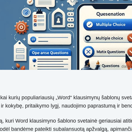
ką kai kurių populiariausių „Word“ klausimynų šablonų sve
ą ir kokybę, pritaikymo lygį, naudojimo paprastumą ir bend
ą, kuri Word klausimyno šablono svetainė geriausiai atit
, todėl bandėme pateikti subalansuotą apžvalgą, apimančią