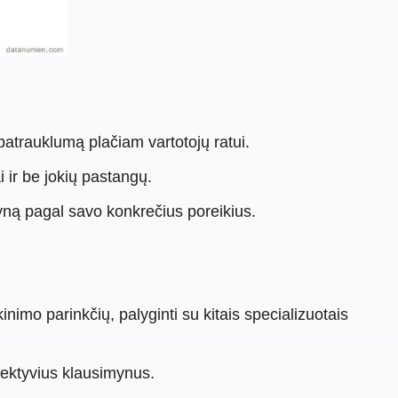
patrauklumą plačiam vartotojų ratui.
i ir be jokių pastangų.
myną pagal savo konkrečius poreikius.
nimo parinkčių, palyginti su kitais specializuotais
fektyvius klausimynus.