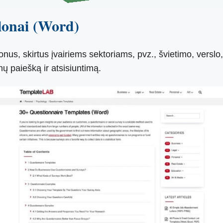
lonai (Word)
us, skirtus įvairiems sektoriams, pvz., švietimo, verslo,
nų paiešką ir atsisiuntimą.