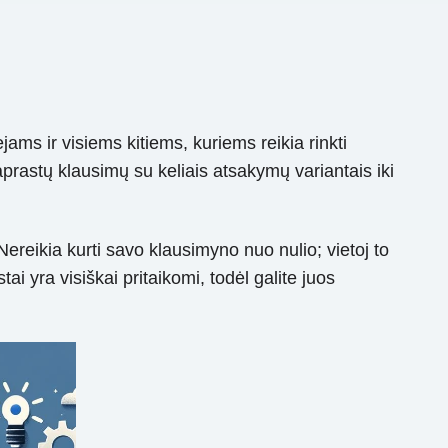
ms ir visiems kitiems, kuriems reikia rinkti
aprastų klausimų su keliais atsakymų variantais iki
reikia kurti savo klausimyno nuo nulio; vietoj to
ai yra visiškai pritaikomi, todėl galite juos