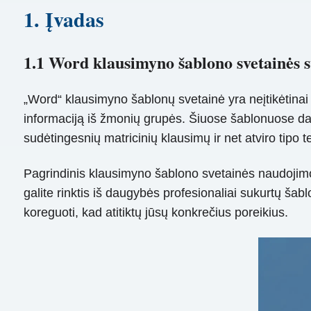
1. Įvadas
1.1 Word klausimyno šablono svetainės 
„Word“ klausimyno šablonų svetainė yra neįtikėtinai 
informaciją iš žmonių grupės. Šiuose šablonuose dažna
sudėtingesnių matricinių klausimų ir net atviro tipo 
Pagrindinis klausimyno šablono svetainės naudojimo 
galite rinktis iš daugybės profesionaliai sukurtų šablo
koreguoti, kad atitiktų jūsų konkrečius poreikius.