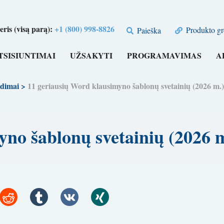
is (visą parą):
+1 (800) 998-8826
Produkto gr
Paieška
TSISIUNTIMAI
UŽSAKYTI
PROGRAMAVIMAS
A
dimai
>
11 geriausių Word klausimyno šablonų svetainių (202
myno šablonų svetainių (2