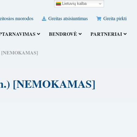
Lietuvių kalba
eitosios nuorodos
Greitas atsisiuntimas
Greita pirkti
PTARNAVIMAS
BENDROVĖ
PARTNERIAI
6 m.) [NEMOKAMAS]
026 m.) [NEMOKAMAS]