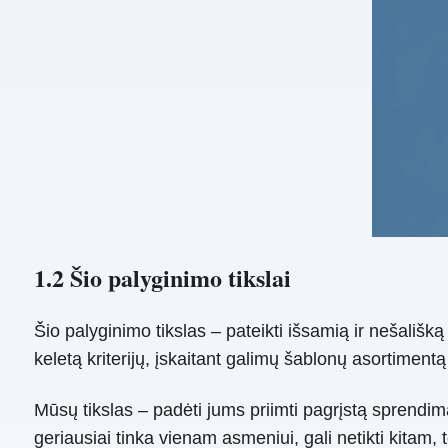
1.2 Šio palyginimo tikslai
Šio palyginimo tikslas – pateikti išsamią ir nešališ
keletą kriterijų, įskaitant galimų šablonų asortiment
Mūsų tikslas – padėti jums priimti pagrįstą sprendim
geriausiai tinka vienam asmeniui, gali netikti kitam