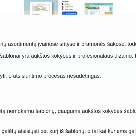
ų asortimentą įvairiose srityse ir pramonės šakose, todėl
 šablonai yra aukštos kokybės ir profesionalaus dizaino,
yti, o atsisiuntimo procesas nesudėtingas.
etą nemokamų šablonų, dauguma aukštos kokybės šablonų 
d galėtų atsisiųsti bet kurį iš šablonų, o tai kai kuriems ga