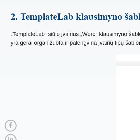
2. TemplateLab klausimyno šab
„TemplateLab“ siūlo įvairius „Word“ klausimyno šablon
yra gerai organizuota ir palengvina įvairių tipų šablo