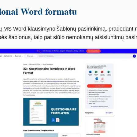
blonai Word formatu
atų MS Word klausimyno šablonų pasirinkimą, pradedant nuo
ybės šablonus, taip pat siūlo nemokamų atsisiuntimų pasi