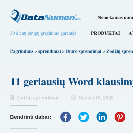
Nemokamas numer
PRODUKTAI
A
30 dienų pinigų grąžinimo garantija
Pagrindinis
>
sprendimai
>
Biuro sprendimai
>
Žodžių spren
11 geriausių Word klausi
Žodžių sprendimai
Sausis 16, 2026
Bendrinti dabar: