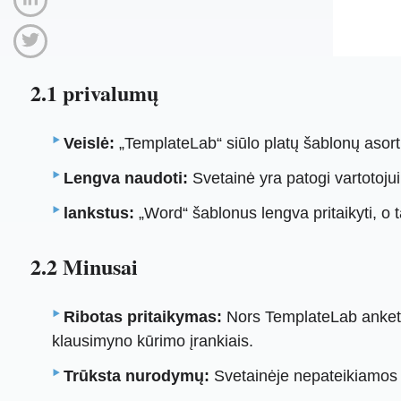
2.1 privalumų
Veislė:
„TemplateLab“ siūlo platų šablonų asorti
Lengva naudoti:
Svetainė yra patogi vartotojui,
lankstus:
„Word“ šablonus lengva pritaikyti, o 
2.2 Minusai
Ribotas pritaikymas:
Nors TemplateLab anketų š
klausimyno kūrimo įrankiais.
Trūksta nurodymų:
Svetainėje nepateikiamos ž