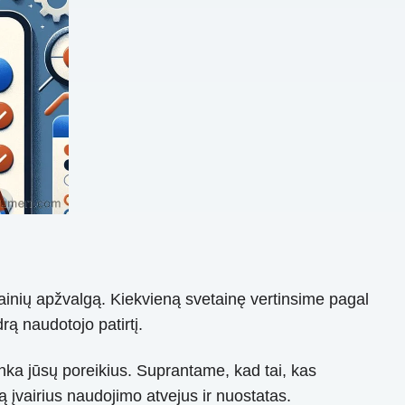
tainių apžvalgą. Kiekvieną svetainę vertinsime pagal
rą naudotojo patirtį.
inka jūsų poreikius. Suprantame, kad tai, kas
 įvairius naudojimo atvejus ir nuostatas.