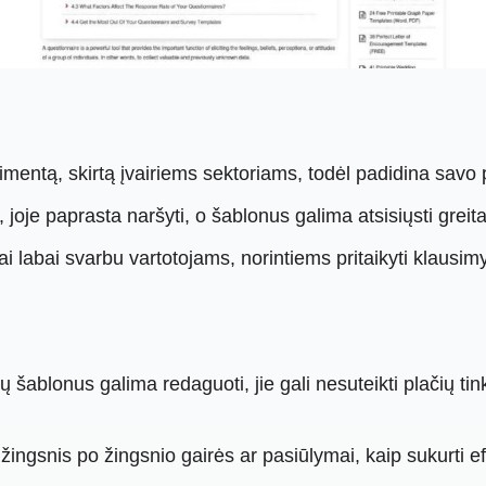
mentą, skirtą įvairiems sektoriams, todėl padidina savo 
 joje paprasta naršyti, o šablonus galima atsisiųsti greita
tai labai svarbu vartotojams, norintiems pritaikyti klausi
ablonus galima redaguoti, jie gali nesuteikti plačių tinki
ingsnis po žingsnio gairės ar pasiūlymai, kaip sukurti e