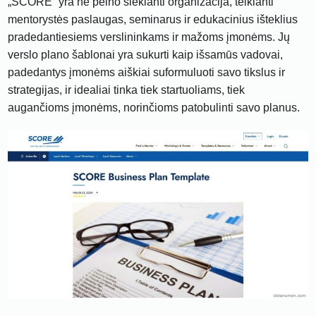
„SCORE“ yra ne pelno siekianti organizacija, teikianti
mentorystės paslaugas, seminarus ir edukacinius išteklius
pradedantiesiems verslininkams ir mažoms įmonėms. Jų
verslo plano šablonai yra sukurti kaip išsamūs vadovai,
padedantys įmonėms aiškiai suformuluoti savo tikslus ir
strategijas, ir idealiai tinka tiek startuoliams, tiek
augančioms įmonėms, norinčioms patobulinti savo planus.