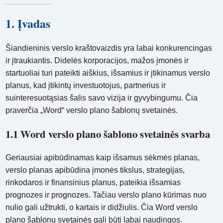
1. Įvadas
Šiandieninis verslo kraštovaizdis yra labai konkurencingas
ir įtraukiantis. Didelės korporacijos, mažos įmonės ir
startuoliai turi pateikti aiškius, išsamius ir įtikinamus verslo
planus, kad įtikintų investuotojus, partnerius ir
suinteresuotąsias šalis savo vizija ir gyvybingumu. Čia
praverčia „Word“ verslo plano šablonų svetainės.
1.1 Word verslo plano šablono svetainės svarba
Geriausiai apibūdinamas kaip išsamus sėkmės planas,
verslo planas apibūdina įmonės tikslus, strategijas,
rinkodaros ir finansinius planus, pateikia išsamias
prognozes ir prognozes. Tačiau verslo plano kūrimas nuo
nulio gali užtrukti, o kartais ir didžiulis. Čia Word verslo
plano šablonų svetainės gali būti labai naudingos.