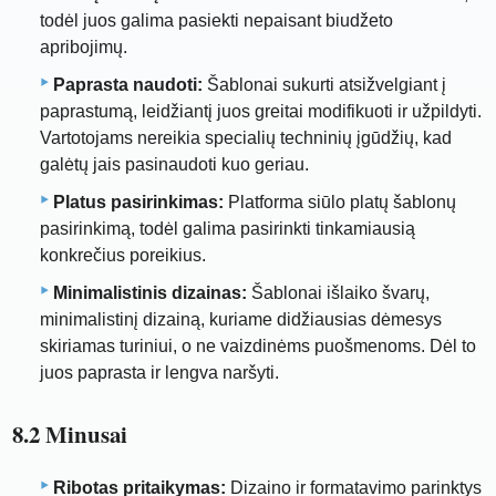
todėl juos galima pasiekti nepaisant biudžeto
apribojimų.
Paprasta naudoti:
Šablonai sukurti atsižvelgiant į
paprastumą, leidžiantį juos greitai modifikuoti ir užpildyti.
Vartotojams nereikia specialių techninių įgūdžių, kad
galėtų jais pasinaudoti kuo geriau.
Platus pasirinkimas:
Platforma siūlo platų šablonų
pasirinkimą, todėl galima pasirinkti tinkamiausią
konkrečius poreikius.
Minimalistinis dizainas:
Šablonai išlaiko švarų,
minimalistinį dizainą, kuriame didžiausias dėmesys
skiriamas turiniui, o ne vaizdinėms puošmenoms. Dėl to
juos paprasta ir lengva naršyti.
8.2 Minusai
Ribotas pritaikymas:
Dizaino ir formatavimo parinktys