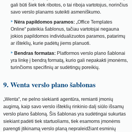
gali būti šiek tiek ribotos, o tai riboja vartotojus, norinčius
savo verslo planams suteikti asmeniškumo.
Nėra papildomos paramos:
„Office Templates
Online“ pateikia šablonus, tačiau vartotojai negauna
jokios papildomos individualizuotos paramos, patarimų
ar išteklių, kurie padėtų jiems planuoti.
Bendras formatas:
Platformos verslo plano šablonai
yra linkę į bendrą formatą, kurio gali nepakakti įmonėms,
turinčioms specifinių ar sudėtingų poreikių.
9. Wenta verslo plano šablonas
„Wenta“, ne pelno siekianti agentūra, remianti įmonių
augimą, kaip savo verslo išteklių rinkinio dalį siūlo išsamų
verslo plano šabloną. Šis šablonas yra sudėtingai sukurtas
siekiant padėti tiek startuoliams, tiek esamoms įmonėms
parengti įtikinamą verslo planą nepraleidžiant esminių