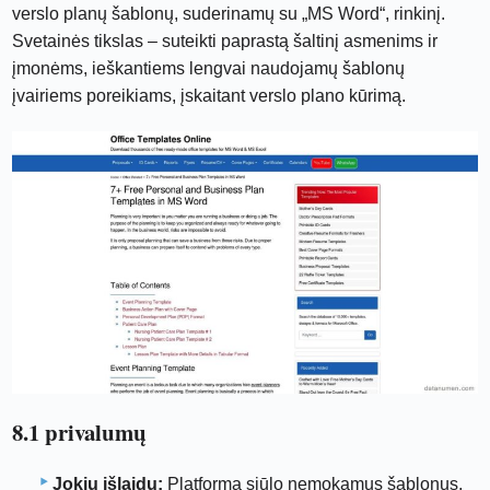
verslo planų šablonų, suderinamų su „MS Word“, rinkinį.
Svetainės tikslas – suteikti paprastą šaltinį asmenims ir
įmonėms, ieškantiems lengvai naudojamų šablonų
įvairiems poreikiams, įskaitant verslo plano kūrimą.
8.1 privalumų
Jokių išlaidų:
Platforma siūlo nemokamus šablonus,