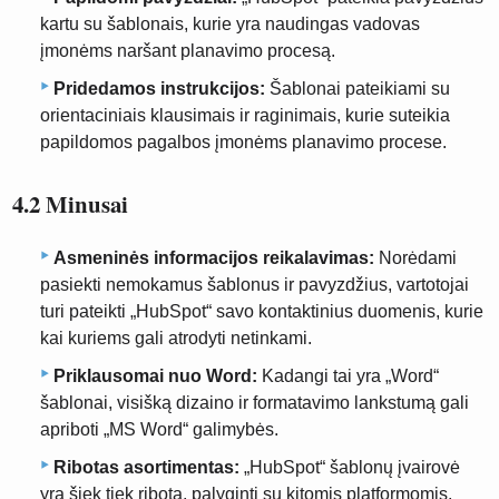
kartu su šablonais, kurie yra naudingas vadovas
įmonėms naršant planavimo procesą.
Pridedamos instrukcijos:
Šablonai pateikiami su
orientaciniais klausimais ir raginimais, kurie suteikia
papildomos pagalbos įmonėms planavimo procese.
4.2 Minusai
Asmeninės informacijos reikalavimas:
Norėdami
pasiekti nemokamus šablonus ir pavyzdžius, vartotojai
turi pateikti „HubSpot“ savo kontaktinius duomenis, kurie
kai kuriems gali atrodyti netinkami.
Priklausomai nuo Word:
Kadangi tai yra „Word“
šablonai, visišką dizaino ir formatavimo lankstumą gali
apriboti „MS Word“ galimybės.
Ribotas asortimentas:
„HubSpot“ šablonų įvairovė
yra šiek tiek ribota, palyginti su kitomis platformomis,