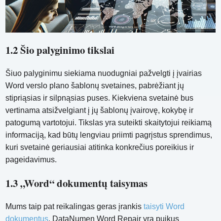
1.2 Šio palyginimo tikslai
Šiuo palyginimu siekiama nuodugniai pažvelgti į įvairias
Word verslo plano šablonų svetaines, pabrėžiant jų
stipriąsias ir silpnąsias puses. Kiekviena svetainė bus
vertinama atsižvelgiant į jų šablonų įvairovę, kokybę ir
patogumą vartotojui. Tikslas yra suteikti skaitytojui reikiamą
informaciją, kad būtų lengviau priimti pagrįstus sprendimus,
kuri svetainė geriausiai atitinka konkrečius poreikius ir
pageidavimus.
1.3 „Word“ dokumentų taisymas
Mums taip pat reikalingas geras įrankis
taisyti Word
dokumentus
. DataNumen Word Repair yra puikus