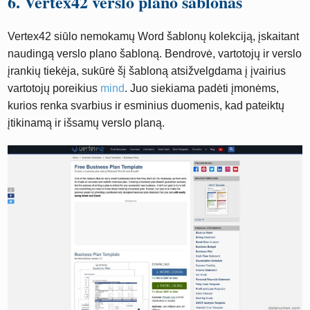
6. Vertex42 verslo plano šablonas
Vertex42 siūlo nemokamų Word šablonų kolekciją, įskaitant
naudingą verslo plano šabloną. Bendrovė, vartotojų ir verslo
įrankių tiekėja, sukūrė šį šabloną atsižvelgdama į įvairius
vartotojų poreikius
mind
. Juo siekiama padėti įmonėms,
kurios renka svarbius ir esminius duomenis, kad pateiktų
įtikinamą ir išsamų verslo planą.