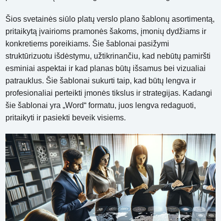
Šios svetainės siūlo platų verslo plano šablonų asortimentą,
pritaikytą įvairioms pramonės šakoms, įmonių dydžiams ir
konkretiems poreikiams. Šie šablonai pasižymi
struktūrizuotu išdėstymu, užtikrinančiu, kad nebūtų pamiršti
esminiai aspektai ir kad planas būtų išsamus bei vizualiai
patrauklus. Šie šablonai sukurti taip, kad būtų lengva ir
profesionaliai perteikti įmonės tikslus ir strategijas. Kadangi
šie šablonai yra „Word“ formatu, juos lengva redaguoti,
pritaikyti ir pasiekti beveik visiems.