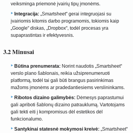
veiksminga priemonė įvairių tipų įmonėms.
Integracija:
„Smartsheet“ gerai integruojasi su
įvairiomis kitomis darbo programomis, tokiomis kaip
„Google“ diskas, „Dropbox“, todėl procesas yra
supaprastintas ir efektyvesnis.
3.2 Minusai
Būtina prenumerata:
Norint naudotis „Smartsheet“
verslo plano šablonais, reikia užsiprenumeruoti
platformą, todėl tai gali būti brangus pasirinkimas
mažoms įmonėms ar pradedantiesiems verslininkams.
Ribotos dizaino galimybės:
Dėmesys paprastumui
gali apriboti šablonų dizaino patrauklumą. Vartotojams
gali tekti eiti į kompromisus dėl estetikos dėl
funkcionalumo.
Santykinai statesnė mokymosi kreivė:
„Smartsheet“