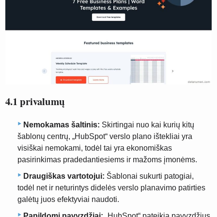
4.1 privalumų
Nemokamas šaltinis:
Skirtingai nuo kai kurių kitų
šablonų centrų, „HubSpot“ verslo plano ištekliai yra
visiškai nemokami, todėl tai yra ekonomiškas
pasirinkimas pradedantiesiems ir mažoms įmonėms.
Draugiškas vartotojui:
Šablonai sukurti patogiai,
todėl net ir neturintys didelės verslo planavimo patirties
galėtų juos efektyviai naudoti.
Papildomi pavyzdžiai:
„HubSpot“ pateikia pavyzdžius