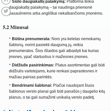
Siūlo daugiakalbį palaikymą:
Platforma teikia
daugiakalbį palaikymą – tai naudinga priemonė
pasaulinėms arba angliškai nekalbančioms įmonėms.
5.2 Minusai
Būtina prenumerata:
Nors yra keletas nemokamų
šablonų, norint pasiekti daugumą jų, reikia
prenumeratos. Šios išlaidos gali atbaidyti kai kurias
įmones, ypač startuolius ir mažesnes įmones.
Didžiulis pasirinkimas:
Platus asortimentas gali būti
didžiulis vartotojams, kurie renkasi paprastesnes ir
mažiau painias parinktis.
Bendrinami šablonai:
Plačiai naudojant šiuos
šablonus verslo planai gali būti panašūs į daugelio kitų
planus, o tai gali sumažinti unikalią verslo padėtį.