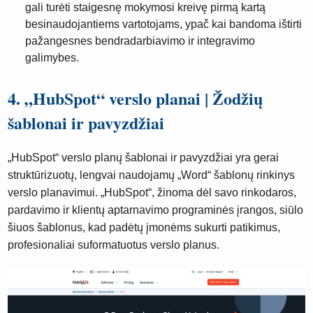
gali turėti staigesnę mokymosi kreivę pirmą kartą
besinaudojantiems vartotojams, ypač kai bandoma ištirti
pažangesnes bendradarbiavimo ir integravimo
galimybes.
4. „HubSpot“ verslo planai | Žodžių
šablonai ir pavyzdžiai
„HubSpot“ verslo planų šablonai ir pavyzdžiai yra gerai
struktūrizuotų, lengvai naudojamų „Word“ šablonų rinkinys
verslo planavimui. „HubSpot“, žinoma dėl savo rinkodaros,
pardavimo ir klientų aptarnavimo programinės įrangos, siūlo
šiuos šablonus, kad padėtų įmonėms sukurti patikimus,
profesionaliai suformatuotus verslo planus.