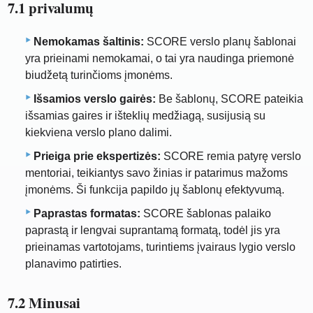
7.1 privalumų
Nemokamas šaltinis:
SCORE verslo planų šablonai
yra prieinami nemokamai, o tai yra naudinga priemonė
biudžetą turinčioms įmonėms.
Išsamios verslo gairės:
Be šablonų, SCORE pateikia
išsamias gaires ir išteklių medžiagą, susijusią su
kiekviena verslo plano dalimi.
Prieiga prie ekspertizės:
SCORE remia patyrę verslo
mentoriai, teikiantys savo žinias ir patarimus mažoms
įmonėms. Ši funkcija papildo jų šablonų efektyvumą.
Paprastas formatas:
SCORE šablonas palaiko
paprastą ir lengvai suprantamą formatą, todėl jis yra
prieinamas vartotojams, turintiems įvairaus lygio verslo
planavimo patirties.
7.2 Minusai