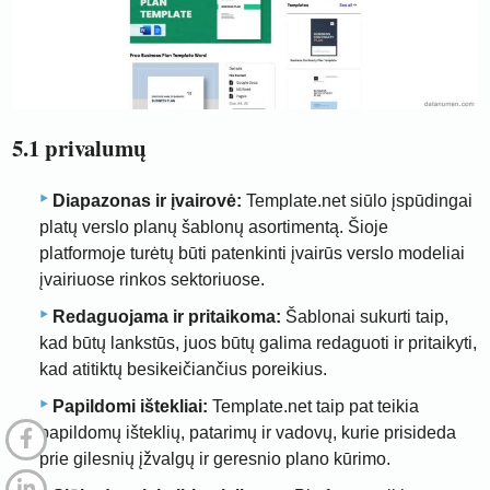
5.1 privalumų
Diapazonas ir įvairovė:
Template.net siūlo įspūdingai
platų verslo planų šablonų asortimentą. Šioje
platformoje turėtų būti patenkinti įvairūs verslo modeliai
įvairiuose rinkos sektoriuose.
Redaguojama ir pritaikoma:
Šablonai sukurti taip,
kad būtų lankstūs, juos būtų galima redaguoti ir pritaikyti,
kad atitiktų besikeičiančius poreikius.
Papildomi ištekliai:
Template.net taip pat teikia
papildomų išteklių, patarimų ir vadovų, kurie prisideda
prie gilesnių įžvalgų ir geresnio plano kūrimo.