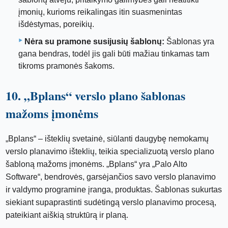
įmonių, kurioms reikalingas itin suasmenintas
išdėstymas, poreikių.
Nėra su pramone susijusių šablonų:
Šablonas yra
gana bendras, todėl jis gali būti mažiau tinkamas tam
tikroms pramonės šakoms.
10. „Bplans“ verslo plano šablonas
mažoms įmonėms
„Bplans“ – išteklių svetainė, siūlanti daugybę nemokamų
verslo planavimo išteklių, teikia specializuotą verslo plano
šabloną mažoms įmonėms. „Bplans“ yra „Palo Alto
Software“, bendrovės, garsėjančios savo verslo planavimo
ir valdymo programine įranga, produktas. Šablonas sukurtas
siekiant supaprastinti sudėtingą verslo planavimo procesą,
pateikiant aiškią struktūrą ir planą.