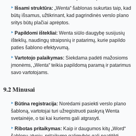
Išsami struktūra:
„Wenta“ šablonas sukurtas taip, kad
būtų išsamus, užtikrinant, kad pagrindinės verslo plano
sritys būtų plačiai aprėptos.
Papildomi ištekliai:
Wenta siūlo daugybę susijusių
išteklių, naudingų straipsnių ir patarimų, kurie papildo
paties šablono efektyvumą.
Vartotojo palaikymas:
Siekdama padėti mažosioms
įmonėms, „Wenta“ teikia papildomą paramą ir patarimus
savo vartotojams.
9.2 Minusai
Būtina registracija:
Norėdami pasiekti verslo plano
šabloną, vartotojai turi užregistruoti paskyrą Wenta
svetainėje, o tai kai kuriems gali atgrasyti.
Ribotas pritaikymas:
Kaip ir daugumos kitų „Word“
šablonų atveju, pritaikymo galimybės gali neatitikti