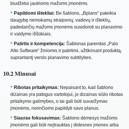
biudžetui jautrioms mažoms įmonėms.
Papildomi ištekliai:
Be šablono, „Bplans“ pateikia
daugybę nemokamų straipsnių, vadovų ir išteklių,
padedančių mažoms įmonėms susidoroti su planavimo
ir valdymo iššūkiais.
Patirtis ir kompetencija:
Šablonas paremtas „Palo
Alto Software“ žiniomis ir patirtimi, užtikrinant produktą,
suprantantį verslo planavimo subtilybes.
10.2 Minusai
Ribotas pritaikymas:
Nepaisant to, kad šablono
dizainas yra patogus vartotojui, jo dizainas siūlo ribotas
pritaikymo galimybes, o tai gali būti suvaržymas
įmonėms, norinčioms papildyti savo planus.
Siauras fokusavimas:
Šablono dėmesys mažoms
įmonėms gali būti neįtrauktas į didesnes įmones arba