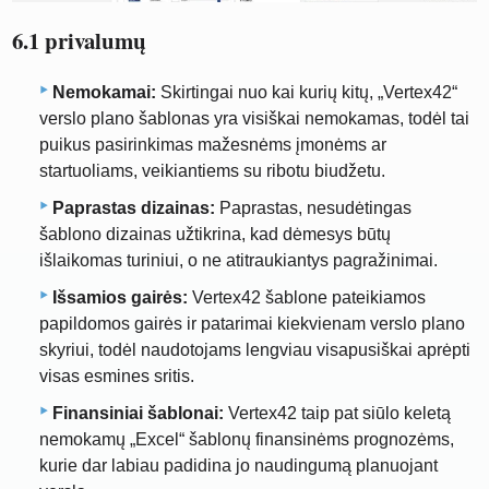
6.1 privalumų
Nemokamai:
Skirtingai nuo kai kurių kitų, „Vertex42“
verslo plano šablonas yra visiškai nemokamas, todėl tai
puikus pasirinkimas mažesnėms įmonėms ar
startuoliams, veikiantiems su ribotu biudžetu.
Paprastas dizainas:
Paprastas, nesudėtingas
šablono dizainas užtikrina, kad dėmesys būtų
išlaikomas turiniui, o ne atitraukiantys pagražinimai.
Išsamios gairės:
Vertex42 šablone pateikiamos
papildomos gairės ir patarimai kiekvienam verslo plano
skyriui, todėl naudotojams lengviau visapusiškai aprėpti
visas esmines sritis.
Finansiniai šablonai:
Vertex42 taip pat siūlo keletą
nemokamų „Excel“ šablonų finansinėms prognozėms,
kurie dar labiau padidina jo naudingumą planuojant