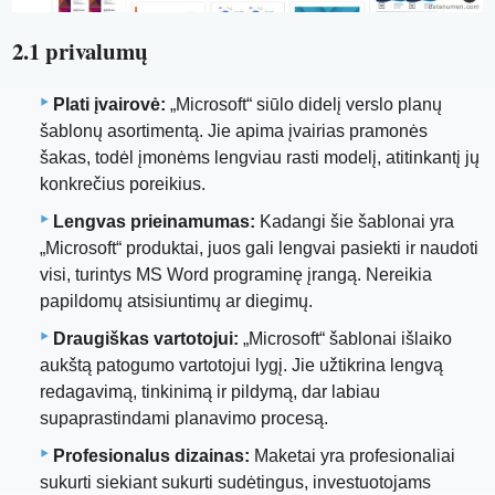
2.1 privalumų
Plati įvairovė:
„Microsoft“ siūlo didelį verslo planų
šablonų asortimentą. Jie apima įvairias pramonės
šakas, todėl įmonėms lengviau rasti modelį, atitinkantį jų
konkrečius poreikius.
Lengvas prieinamumas:
Kadangi šie šablonai yra
„Microsoft“ produktai, juos gali lengvai pasiekti ir naudoti
visi, turintys MS Word programinę įrangą. Nereikia
papildomų atsisiuntimų ar diegimų.
Draugiškas vartotojui:
„Microsoft“ šablonai išlaiko
aukštą patogumo vartotojui lygį. Jie užtikrina lengvą
redagavimą, tinkinimą ir pildymą, dar labiau
supaprastindami planavimo procesą.
Profesionalus dizainas:
Maketai yra profesionaliai
sukurti siekiant sukurti sudėtingus, investuotojams