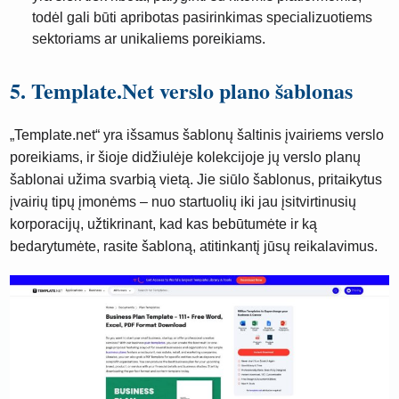
todėl gali būti apribotas pasirinkimas specializuotiems
sektoriams ar unikaliems poreikiams.
5. Template.Net verslo plano šablonas
„Template.net“ yra išsamus šablonų šaltinis įvairiems verslo
poreikiams, ir šioje didžiulėje kolekcijoje jų verslo planų
šablonai užima svarbią vietą. Jie siūlo šablonus, pritaikytus
įvairių tipų įmonėms – nuo ​​startuolių iki jau įsitvirtinusių
korporacijų, užtikrinant, kad kas bebūtumėte ir ką
bedarytumėte, rasite šabloną, atitinkantį jūsų reikalavimus.