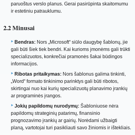
paruoštus verslo planus. Gerai pasirūpinta skaitomumu
ir estetiniu patrauklumu.
2.2 Minusai
Bendras:
Nors „Microsoft“ siūlo daugybę šablonų, jie
gali būti šiek tiek bendri. Kai kurioms įmonėms gali trūkti
specializuotos, konkrečiai pramonės šakai būdingos
informacijos.
Ribotas pritaikymas:
Nors šablonus galima tinkinti,
„Word“ formato tinkinimo parinktys gali būti ribotos,
skirtingai nuo kai kurių specializuotų planavimo įrankių
ar programinės įrangos.
Jokių papildomų nurodymų:
Šabloniuose nėra
papildomų strateginių patarimų, finansinio
prognozavimo įrankių ar gairių. Norėdami užbaigti
planą, vartotojai turi pasikliauti savo žiniomis ir ištekliais.