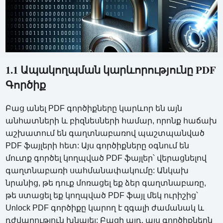
1.1 Ապակողպման կարևորությունը PDF
Գործիք
Բաց անել PDF գործիքները կարևոր են այն
անհատների և բիզնեսների համար, որոնք հաճախ
աշխատում են գաղտնաբառով պաշտպանված
PDF ֆայլերի հետ: Այս գործիքները օգնում են
մուտք գործել կողպված PDF ֆայլեր՝ վերացնելով
գաղտնաբառի սահմանափակումը: Անկախ
նրանից, թե դուք մոռացել եք ձեր գաղտնաբառը,
թե ստացել եք կողպված PDF ֆայլ մեկ ուրիշից՝
Unlock PDF գործիքը կարող է զգալի ժամանակ և
դժվարություն խնայել: Բացի այդ, այս գործիքներն