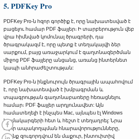
5. PDFKey Pro
PDFKey Pro-ն հզոր գործիք է, որը նախատեսված է
բացելու համար PDF ֆայլեր։ Ի տարբերություն վեբ
վրա հիմնված կոմունալ ծրագրերի, դա
ծրագրակազմ է, որը պետք է տեղակայվի ձեր
սարքում, բայց առաջարկում է գաղտնազերծման
միջոց PDF ֆայլերը անցանց, առանց ինտերնետ
կապի անհրաժեշտության:
PDFKey Pro-ն ինքնուրույն ծրագրային ապահովում
է, որը նախատեսված է խմբագրման և
տպագրության գաղտնաբառերը հեռացնելու
համար։ PDF ֆայլեր արդյունավետ: Այն
համատեղելի է ինչպես Mac, այնպես էլ Windows
համակարգերի հետ և հեշտ է տեղադրել: Նրա
հզոր ապակողպման հնարավորությունները,
որոնք զուգորդվում են մաքուր, ինտուիտիվ