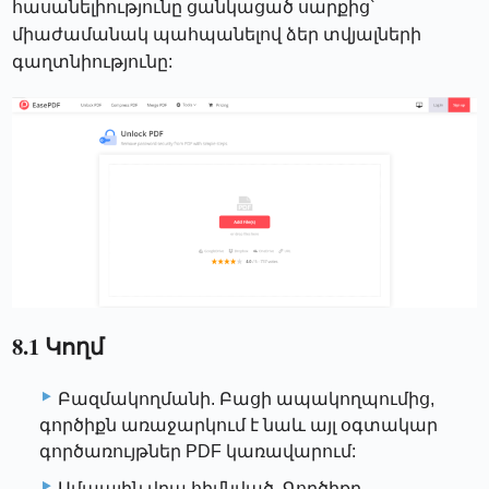
հասանելիությունը ցանկացած սարքից՝
միաժամանակ պահպանելով ձեր տվյալների
գաղտնիությունը:
8.1 Կողմ
Բազմակողմանի. Բացի ապակողպումից,
գործիքն առաջարկում է նաև այլ օգտակար
գործառույթներ PDF կառավարում:
Ամպային վրա հիմնված. Գործիքը