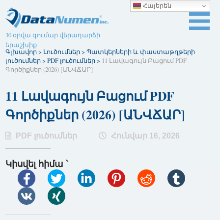
Հայերեն
30 օրվա գումար վերադարձի
երաշխիք
Գլխավոր
>
Լուծումներ
>
Պատկերների և փաստաթղթերի
լուծումներ
>
PDF լուծումներ
>
11 Լավագույն Բացում PDF
Գործիքներ (2026) [ԱՆՎՃԱՐ]
11 Լավագույն Բացում PDF
Գործիքներ (2026) [ԱՆՎՃԱՐ]
PDF լուծումներ
Հունվար 16, 2026
Կիսվել հիմա ՝