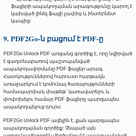
ֆայլերի ապակողպման արագությունը կարող է
կախված լինել ֆայլի չափից և ինտերնետ
կապից:
9. PDF2Go-ն բացում է PDF-ը
PDF2Go Unlock PDF առցանց գործիք է, որը նվիրված
է գաղտնաբառով պաշտպանված
ապակոդավորմանը PDF ֆայլեր արագ.
Հատկություններով հարուստ հարթակն
առաջարկում է կոմունալ ծառայությունների
համապարփակ փաթեթ՝ կառավարելու և
փոփոխելու համար PDF ֆայլերը պարզապես
ապակողպելուց դուրս:
PDF2Go Unlock PDF ավելին է, քան պարզապես
ապակողպման գործիք: Չնայած այն
արդյունավետորեն վերծանում է պաշտպանված