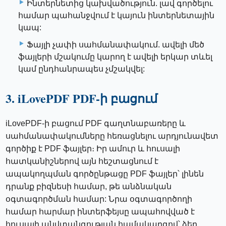
Ինտերնետից կախվածություն. լավ գործելու
համար պահանջվում է կայուն ինտերնետային
կապ:
Ֆայլի չափի սահմանափակում. ավելի մեծ
ֆայլերի մշակումը կարող է ավելի երկար տևել
կամ ընդհանրապես չմշակվել:
3. iLovePDF PDF-ի բացում
iLovePDF-ի բացում PDF գաղտնաբառերը և
սահմանափակումները հեռացնելու արդյունավետ
գործիք է PDF ֆայլեր։ Իր ամուր և հուսալի
հատկանիշներով այն հեշտացնում է
ապակողպման գործընթացը PDF ֆայլեր՝ լինեն
դրանք բիզնեսի համար, թե անձնական
օգտագործման համար: Նրա օգտագործողի
համար հարմար ինտերֆեյսը ապահովված է
հուսալի անվտանգության համակարգով՝ ձեր