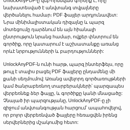
UnlockAnyPDF-ը վեբ-հիմնված գործիք է, որը
նախատեսված է անվտանգ տվյալները
վերծանելու համար։ PDF ֆայլեր արդյունավետ:
Նրա մինիմալիստական ​​դիզայնը և պարզ
մոտեցումը դարձնում են այն հիանալի
ընտրություն նրանց համար, ովքեր փնտրում են
գործիք, որը կատարում է աշխատանքը առանց
որևէ նրբությունների և բարդությունների:
UnlockAnyPDF-ն ունի հարթ, պարզ ինտերֆեյս, որը
թույլ է տալիս բացել PDF ֆայլերը ընդամենը մի
քանի սեղմումով: Առանց ավելորդ գործառույթների
կամ ծանրաբեռնող տարբերակների՝ պարզապես
վերբեռնեք ձեր ֆայլը, և գործիքը կանի մնացածը:
Չնայած իր պարզությանը, UnlockAnyPDF-ը չի
զիջում անվտանգության հարցում՝ ապահովելով,
որ բոլոր վերբեռնված ֆայլերը հեռացվեն իրենց
սերվերներից մշակումից հետո: