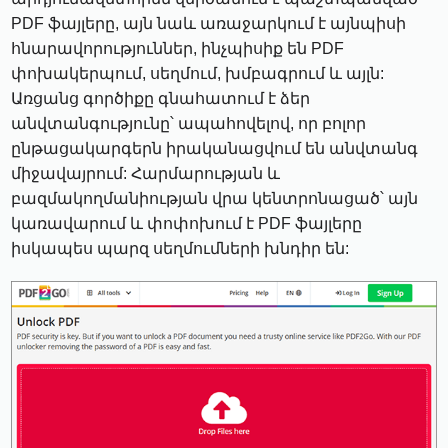
PDF ֆայլերը, այն նաև առաջարկում է այնպիսի
հնարավորություններ, ինչպիսիք են PDF
փոխակերպում, սեղմում, խմբագրում և այլն:
Առցանց գործիքը գնահատում է ձեր
անվտանգությունը՝ ապահովելով, որ բոլոր
ընթացակարգերն իրականացվում են անվտանգ
միջավայրում: Հարմարության և
բազմակողմանիության վրա կենտրոնացած՝ այն
կառավարում և փոփոխում է PDF ֆայլերը
իսկապես պարզ սեղմումների խնդիր են: