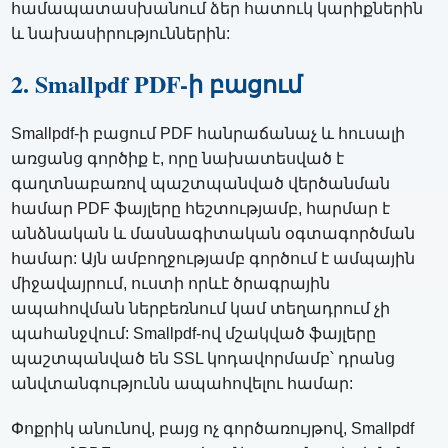
համապատասխանում ձեր հատուկ կարիքներին
և նախասիրություններին:
2. Smallpdf PDF-ի բացում
Smallpdf-ի բացում PDF հանրաճանաչ և հուսալի
առցանց գործիք է, որը նախատեսված է
գաղտնաբառով պաշտպանված վերծանման
համար PDF ֆայլերը հեշտությամբ, հարմար է
անձնական և մասնագիտական ​​օգտագործման
համար: Այն ամբողջությամբ գործում է ամպային
միջավայրում, ուստի որևէ ծրագրային
ապահովման ներբեռնում կամ տեղադրում չի
պահանջվում: Smallpdf-ով մշակված ֆայլերը
պաշտպանված են SSL կոդավորմամբ՝ դրանց
անվտանգությունն ապահովելու համար:
Փոքրիկ անունով, բայց ոչ գործառույթով, Smallpdf