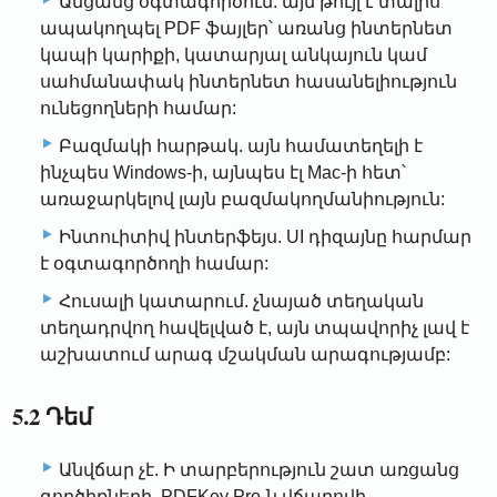
Անցանց օգտագործում. այն թույլ է տալիս
ապակողպել PDF ֆայլեր՝ առանց ինտերնետ
կապի կարիքի, կատարյալ անկայուն կամ
սահմանափակ ինտերնետ հասանելիություն
ունեցողների համար:
Բազմակի հարթակ. այն համատեղելի է
ինչպես Windows-ի, այնպես էլ Mac-ի հետ՝
առաջարկելով լայն բազմակողմանիություն:
Ինտուիտիվ ինտերֆեյս. UI դիզայնը հարմար
է օգտագործողի համար:
Հուսալի կատարում. չնայած տեղական
տեղադրվող հավելված է, այն տպավորիչ լավ է
աշխատում արագ մշակման արագությամբ:
5.2 Դեմ
Անվճար չէ. Ի տարբերություն շատ առցանց
գործիքների, PDFKey Pro-ն վճարովի