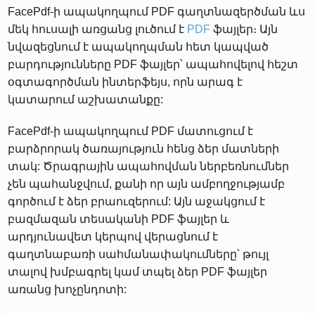
FacePdf-ի ապակողպում PDF գաղտնազերծման ևս
մեկ հուսալի առցանց լուծում է
PDF
ֆայլեր։ Այն
նվազեցնում է ապակողպման հետ կապված
բարդությունները PDF ֆայլեր՝ ապահովելով հեշտ
օգտագործման ինտերֆեյս, որն արագ է
կատարում աշխատանքը:
FacePdf-ի ապակողպում PDF մատուցում է
բարձրորակ ծառայություն հենց ձեր մատների
տակ: Ծրագրային ապահովման ներբեռնումներ
չեն պահանջվում, քանի որ այն ամբողջությամբ
գործում է ձեր բրաուզերում: Այն աջակցում է
բազմազան տեսականի PDF ֆայլեր և
արդյունավետ կերպով վերացնում է
գաղտնաբառի սահմանափակումները՝ թույլ
տալով խմբագրել կամ տպել ձեր PDF ֆայլեր
առանց խոչընդոտի: