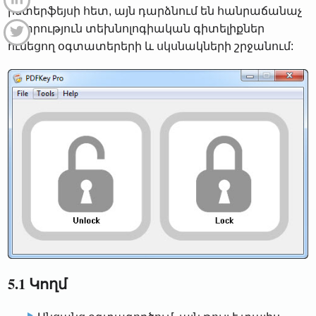
ինտերֆեյսի հետ, այն դարձնում են հանրաճանաչ
ընտրություն տեխնոլոգիական գիտելիքներ
ունեցող օգտատերերի և սկսնակների շրջանում:
5.1 Կողմ