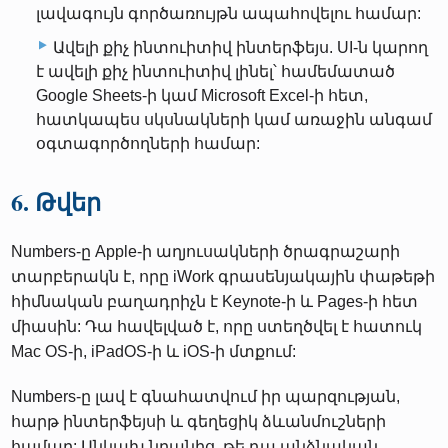
լավագույն գործառույթն ապահովելու համար:
Ավելի քիչ ինտուիտիվ ինտերֆեյս. UI-ն կարող
է ավելի քիչ ինտուիտիվ լինել՝ համեմատած
Google Sheets-ի կամ Microsoft Excel-ի հետ,
հատկապես սկսնակների կամ առաջին անգամ
օգտագործողների համար:
6. Թվեր
Numbers-ը Apple-ի աղյուսակների ծրագրաշարի
տարբերակն է, որը iWork գրասենյակային փաթեթի
հիմնական բաղադրիչն է Keynote-ի և Pages-ի հետ
միասին: Դա հավելված է, որը ստեղծվել է հատուկ
Mac OS-ի, iPadOS-ի և iOS-ի մտքում:
Numbers-ը լավ է գնահատվում իր պարզության,
հարթ ինտերֆեյսի և գեղեցիկ ձևանմուշների
համար: Անկախ նրանից, թե դա անձնական