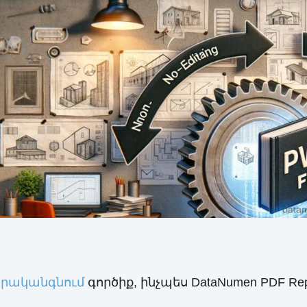
 վերականգնում
գործիք, ինչպես DataNumen PDF Rep