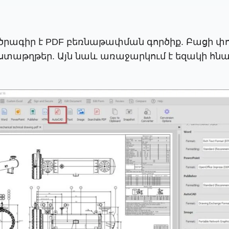
ակ ծրագիր է PDF բեռնաթափման գործիք. Բացի փո
ստաթղթեր. Այն նաև առաջարկում է եզակի հնար