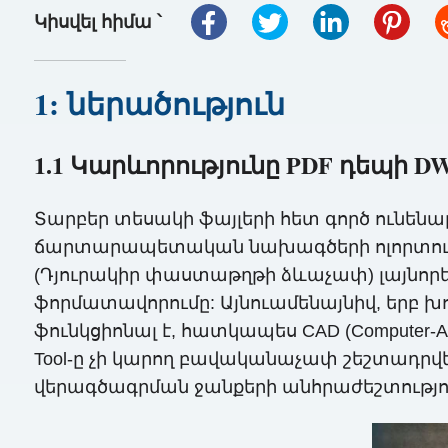
Կիսվել հիմա ՝
1: ներածություն
1.1 Կարևորությունը PDF դեպի 
Տարբեր տեսակի ֆայլերի հետ գործ ունենա
ճարտարապետական ​​նախագծերի ոլորտում 
(Դյուրակիր փաստաթղթի ձևաչափ) լայնորե
ֆորմատավորումը: Այնուամենայնիվ, երբ խ
ֆունկցիոնալ է, հատկապես CAD (Computer-A
Tool-ը չի կարող բավականաչափ շեշտադրվ
վերագծագրման ջանքերի անհրաժեշտությո