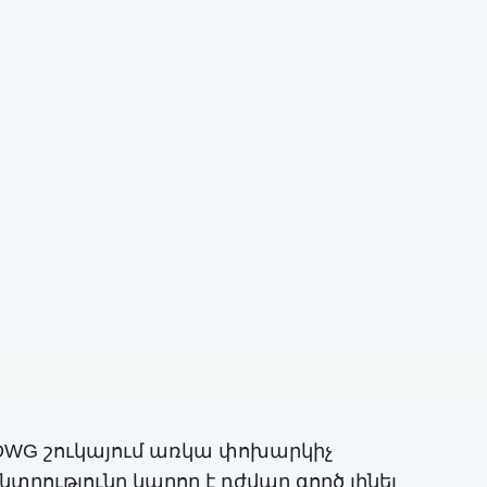
 DWG շուկայում առկա փոխարկիչ
րությունը կարող է դժվար գործ լինել