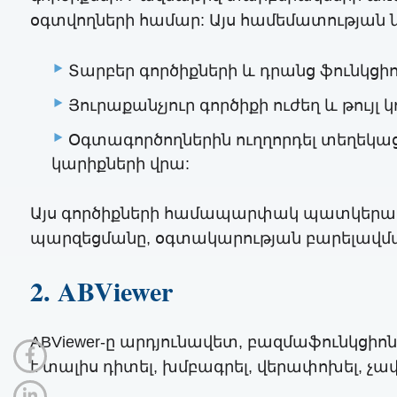
օգտվողների համար: Այս համեմատության
Տարբեր գործիքների և դրանց ֆունկց
Յուրաքանչյուր գործիքի ուժեղ և թույլ
Օգտագործողներին ուղղորդել տեղեկացվ
կարիքների վրա:
Այս գործիքների համապարփակ պատկերացո
պարզեցմանը, օգտակարության բարելավմ
2. ABViewer
ABViewer-ը արդյունավետ, բազմաֆունկցիոն
է տալիս դիտել, խմբագրել, վերափոխել, չա