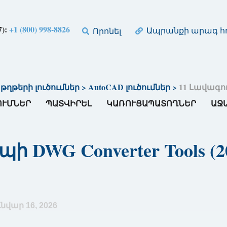
7):
+1 (800) 998-8826
Ապրանքի արագ հղ
Որոնել
թերի լուծումներ
>
AutoCAD լուծումներ
>
11 Լավագույ
ՈՒՄՆԵՐ
ՊԱՏՎԻՐԵԼ
ԿԱՌՈՒՑԱՊԱՏՈՂՆԵՐ
ԱՋ
ի DWG Converter Tools (
նվար 16, 2026