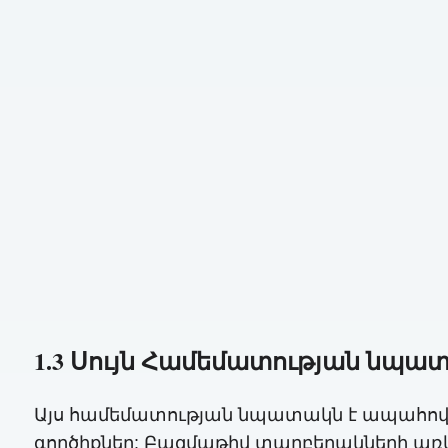
1.3 Սույն Համեմատության նպա
Այս համեմատության նպատակն է ապահովել
գործիքներ: Բազմաթիվ տարբերակների առկայ