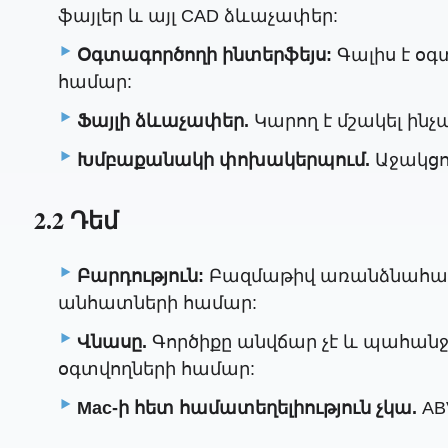
ֆայլեր և այլ CAD ձևաչափեր:
Օգտագործողի ինտերֆեյս:
Գալիս է օգ
համար:
Ֆայլի ձևաչափեր.
Կարող է մշակել ինչ
Խմբաքանակի փոխակերպում.
Աջակցո
2.2 Դեմ
Բարդություն:
Բազմաթիվ առանձնահատկո
անհատների համար:
Վնասը.
Գործիքը անվճար չէ և պահանջո
օգտվողների համար:
Mac-ի հետ համատեղելիություն չկա.
AB