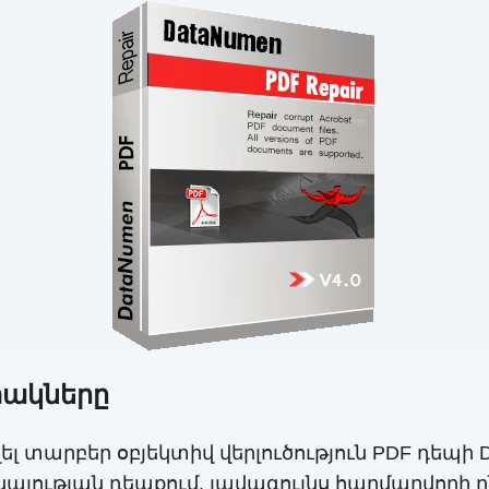
տակները
 տարբեր օբյեկտիվ վերլուծություն PDF դեպի
ության դեպքում, լավագույնս հարմարվողի ընտ