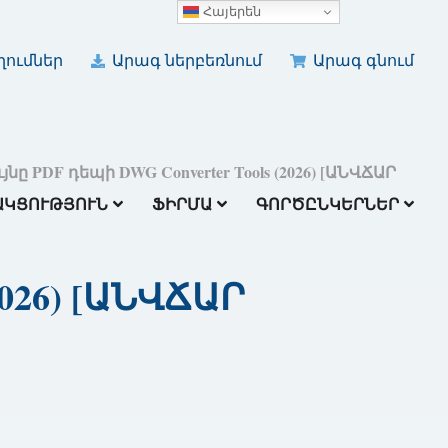
Հայերեն
ումներ
Արագ ներբեռնում
Արագ գնում
նը PDF դեպի DWG Converter Tools (2026) [ԱՆՎՃԱՐ
ԱԿՑՈՒԹՅՈՒՆ
ՖԻՐՄԱ
ԳՈՐԾԸՆԿԵՐՆԵՐ
2026) [ԱՆՎՃԱՐ