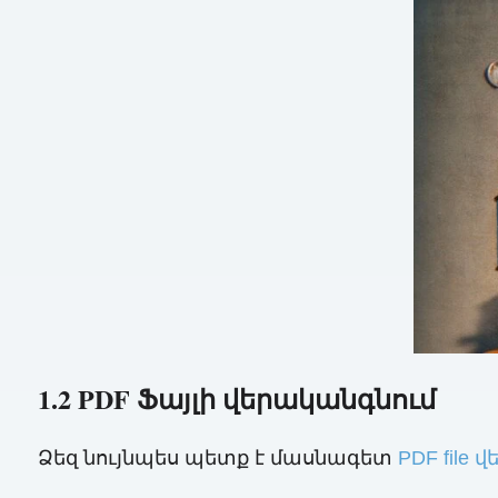
1.2 PDF Ֆայլի վերականգնում
Ձեզ նույնպես պետք է մասնագետ
PDF file