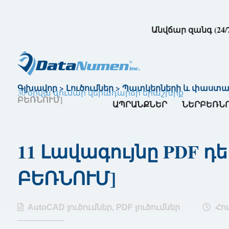
Անվճար զանգ (24/
Գլխավոր
>
Լուծումներ
>
Պատկերների և փաստաթղ
30 օրվա գումար վերադարձի երաշխիք
ԲԵՌՆՈՒՄ]
ԱՊՐԱՆՔՆԵՐ
ՆԵՐԲԵՌՆ
11 Լավագույնը PDF դեպ
ԲԵՌՆՈՒՄ]
AutoCAD լուծումներ
,
PDF լուծումներ
Հու