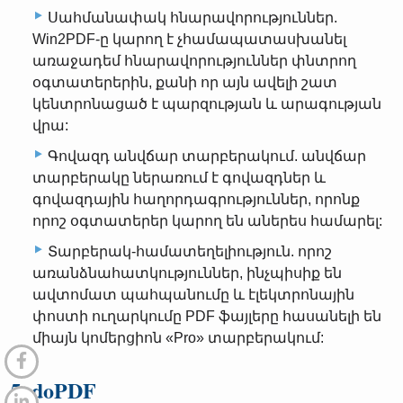
Սահմանափակ հնարավորություններ.
Win2PDF-ը կարող է չհամապատասխանել
առաջադեմ հնարավորություններ փնտրող
օգտատերերին, քանի որ այն ավելի շատ
կենտրոնացած է պարզության և արագության
վրա:
Գովազդ անվճար տարբերակում. անվճար
տարբերակը ներառում է գովազդներ և
գովազդային հաղորդագրություններ, որոնք
որոշ օգտատերեր կարող են աներես համարել:
Տարբերակ-համատեղելիություն. որոշ
առանձնահատկություններ, ինչպիսիք են
ավտոմատ պահպանումը և էլեկտրոնային
փոստի ուղարկումը PDF ֆայլերը հասանելի են
միայն կոմերցիոն «Pro» տարբերակում:
5. doPDF