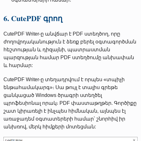
6. CutePDF գրող
CutePDF Writer-ը անվճար է PDF ստեղծող, որը
ժողովրդականություն է ձեռք բերել օգտագործման
հեշտության և դիզայնի, պատրաստման
պարզության համար PDF ստեղծումը անխափան
և հարմար:
CutePDF Writer-ը տեղադրվում է որպես «տպիչի
ենթահամակարգ»։ Սա թույլ է տալիս գրեթե
ցանկացած Windows ծրագրի ստեղծել
պրոֆեսիոնալ որակ։ PDF փաստաթղթեր. Գործիքը
շատ կիրառելի է ինչպես հիմնական, այնպես էլ
առաջադեմ օգտատերերի համար՝ շնորհիվ իր
անխռով, մերկ հիմքերի մոտեցման: