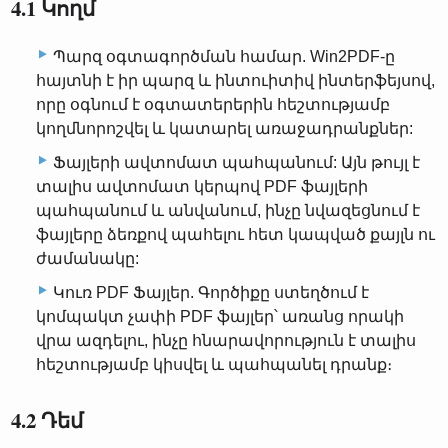
4.1 Կողմ
Պարզ օգտագործման համար. Win2PDF-ը
հայտնի է իր պարզ և ինտուիտիվ ինտերֆեյսով,
որը օգնում է օգտատերերին հեշտությամբ
կողմնորոշվել և կատարել առաջադրանքներ:
Ֆայլերի ավտոմատ պահպանում: Այն թույլ է
տալիս ավտոմատ կերպով PDF ֆայլերի
պահպանում և անվանում, ինչը նվազեցնում է
ֆայլերը ձեռքով պահելու հետ կապված քայլն ու
ժամանակը:
Կուռ PDF Ֆայլեր. Գործիքը ստեղծում է
կոմպակտ չափի PDF ֆայլեր՝ առանց որակի
վրա ազդելու, ինչը հնարավորություն է տալիս
հեշտությամբ կիսվել և պահպանել դրանք։
4.2 Դեմ