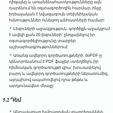
դիզայնը և առանձնահատկությունները այն
դարձնում են օգտագործողին հարմար, ինչը
իդեալական է նվազագույն տեխնիկական
հմտություններ ունեցող անհատների համար:
Լեզուների աջակցություն. գործիքն աջակցում
է ավելի քան 20 լեզուների՝ ընդլայնելով իր
օգտագործելիությունը տարբեր
աշխարհագրություններում:
Առանց ավելորդ գործառույթների. doPDF-ը
կենտրոնանում է PDF ֆայլեր ստեղծելու իր
հիմնական գործառույթի վրա՝ խուսափելով
բարդ և ավելորդ գործառույթների ներառումից,
այդպիսով ապահովելով դրա թեթև և
արդյունավետ մնալը:
5.2 Դեմ
Անբավարար խմբագրման տարբերակներ.