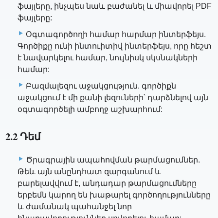
ֆայլերը, ինչպես նաև բաժանել և միավորել PDF
ֆայլերը:
Օգտագործողի համար հարմար ինտերֆեյս.
Գործիքը ունի ինտուիտիվ ինտերֆեյս, որը հեշտ
է նավարկելու համար, նույնիսկ սկսնակների
համար:
Բազմալեզու աջակցություն. գործիքն
աջակցում է մի քանի լեզուների՝ դարձնելով այն
օգտագործելի ամբողջ աշխարհում:
2.2 Դեմ
Ծրագրային ապահովման թարմացումներ.
Թեև այն անընդհատ զարգանում և
բարելավվում է, անդադար թարմացումները
երբեմն կարող են խաթարել գործողությունները
և ժամանակ պահանջել նոր