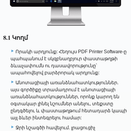
8.1 Կողմ
Որակի արդյունք: Հեղույս PDF Printer Software-ը
պահպանում է սկզբնաղբյուր փաստաթղթի
ձևաչափումն ու դասավորությունը՝
ապահովելով բարձրորակ արդյունք:
Անոտացիայի առանձնահատկություններ.
այս գործիքը տրամադրում է անոտացիայի
առանձնահատկություններ, որոնք կարող են
օգտակար լինել նշումներ անելու, տեքստը
ընդգծելու և փաստաթղթում հետադարձ կապի
այլ ձևեր ինտեգրելու համար:
Ջրի նշագծի հավելում. լրացուցիչ