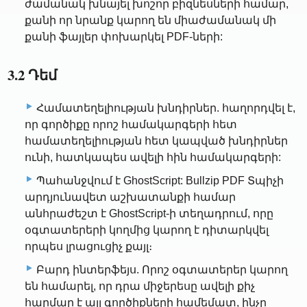
ժամանակ խնայել խոշոր բիզնեսների համար,
քանի որ նրանք կարող են միաժամանակ մի
քանի ֆայլեր փոխարկել PDF-ների:
3.2 Դեմ
Համատեղելիության խնդիրներ. հաղորդվել է,
որ գործիքը որոշ համակարգերի հետ
համատեղելիության հետ կապված խնդիրներ
ունի, հատկապես ավելի հին համակարգերի:
Պահանջվում է GhostScript: Bullzip PDF Տպիչի
արդյունավետ աշխատանքի համար
անհրաժեշտ է GhostScript-ի տեղադրում, որը
օգտատերերի կողմից կարող է դիտարկվել
որպես լրացուցիչ քայլ։
Բարդ ինտերֆեյս. Որոշ օգտատերեր կարող
են համարել, որ դրա միջերեսը ավելի քիչ
հարմար է այլ գործիքների համեմատ, ինչը