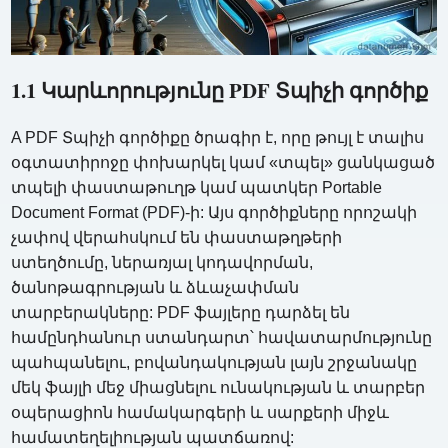
1.1 Կարևորությունը PDF Տպիչի գործիք
A PDF Տպիչի գործիքը ծրագիր է, որը թույլ է տալիս
օգտատիրոջը փոխարկել կամ «տպել» ցանկացած
տպելի փաստաթուղթ կամ պատկեր Portable
Document Format (PDF)-ի: Այս գործիքները որոշակի
չափով վերահսկում են փաստաթղթերի
ստեղծումը, ներառյալ կոդավորման,
ծանոթագրության և ձևաչափման
տարբերակները: PDF ֆայլերը դարձել են
համընդհանուր ստանդարտ՝ հավատարմությունը
պահպանելու, բովանդակության լայն շրջանակը
մեկ ֆայլի մեջ միացնելու ունակության և տարբեր
օպերացիոն համակարգերի և սարքերի միջև
համատեղելիության պատճառով: