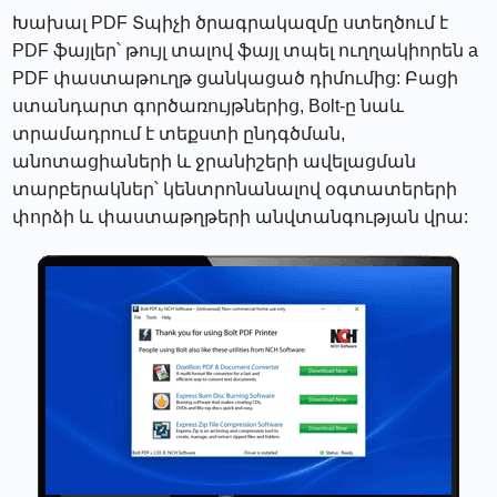
Խախալ PDF Տպիչի ծրագրակազմը ստեղծում է
PDF ֆայլեր՝ թույլ տալով ֆայլ տպել ուղղակիորեն a
PDF փաստաթուղթ ցանկացած դիմումից: Բացի
ստանդարտ գործառույթներից, Bolt-ը նաև
տրամադրում է տեքստի ընդգծման,
անոտացիաների և ջրանիշերի ավելացման
տարբերակներ՝ կենտրոնանալով օգտատերերի
փորձի և փաստաթղթերի անվտանգության վրա: