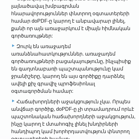
լայնածավալ խմբագրման
հնարավորություններ փնտրող օգտատերերի
համար doPDF-ը կարող է անբավարար լինել,
քանի որ այն առաջարկում է միայն հիմնական
գործառույթներ:
Զուրկ են առաջադեմ
առանձնահատկություններ. առաջադեմ
գործառույթների բացակայությունը, ինչպիսիք
են գաղտնաբառի պաշտպանությունը կամ
ջրանիշերը, կարող են այս գործիքը դարձնել
ավելի քիչ գրավիչ պրոֆեսիոնալ
օգտագործման համար:
Հաճախորդների աջակցություն չկա. Որպես
անվճար գործիք, doPDF-ը չի տրամադրում որևէ
պաշտոնական հաճախորդների աջակցություն,
ինչը կարող է մտահոգիչ լինել խնդիրների
հանդիպող կամ խորհրդատվություն փնտրող
օգտատերերի համար։