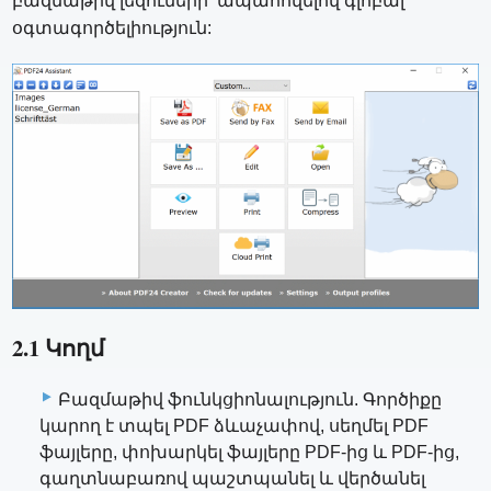
բազմաթիվ լեզուների՝ ապահովելով գլոբալ
օգտագործելիություն:
2.1 Կողմ
Բազմաթիվ ֆունկցիոնալություն. Գործիքը
կարող է տպել PDF ձևաչափով, սեղմել PDF
ֆայլերը, փոխարկել ֆայլերը PDF-ից և PDF-ից,
գաղտնաբառով պաշտպանել և վերծանել