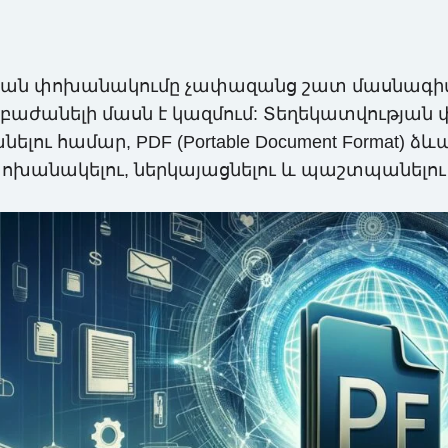
յան փոխանակումը չափազանց շատ մասնագիտակ
աժանելի մասն է կազմում: Տեղեկատվությա
ւ համար, PDF (Portable Document Format) ձ
ն փոխանակելու, ներկայացնելու և պաշտպանե