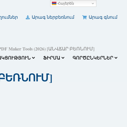
Հայերեն
ումներ
Արագ ներբեռնում
Արագ գնում
DF Maker Tools (2026) [ԱՆՎՃԱՐ ԲԵՌՆՈՒՄ]
ԱԿՑՈՒԹՅՈՒՆ
ՖԻՐՄԱ
ԳՈՐԾԸՆԿԵՐՆԵՐ
Ր ԲԵՌՆՈՒՄ]