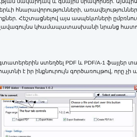
ան մակարդակ և գնային միավորներ. Այսպիսով, 
ևի հնարավորությունների, առավելություննե
իքներ. Հեշտացնելով այս ասպեկտների ըմբռնում
րը լավագույնս կհամապատասխանի նրանց հատու
է օգտատերերին ստեղծել PDF և PDF/A-1 ֆայլեր 
յտնի է իր ինքնուրույն գործառույթով, որը չի