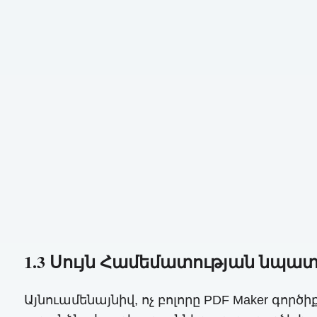
1.3 Սույն Համեմատության նպա
Այնուամենայնիվ, ոչ բոլորը PDF Maker գո