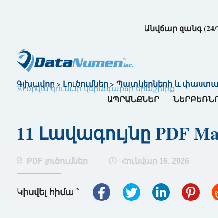
Անվճար զանգ (24/
Գլխավոր
>
Լուծումներ
>
Պատկերների և փաստաթղ
30 օրվա գումար վերադարձի երաշխիք
ԱՊՐԱՆՔՆԵՐ
ՆԵՐԲԵՌՆ
11 Լավագույնը PDF Ma
PDF լուծումներ
Հունվար 16, 2026
Կիսվել հիմա ՝