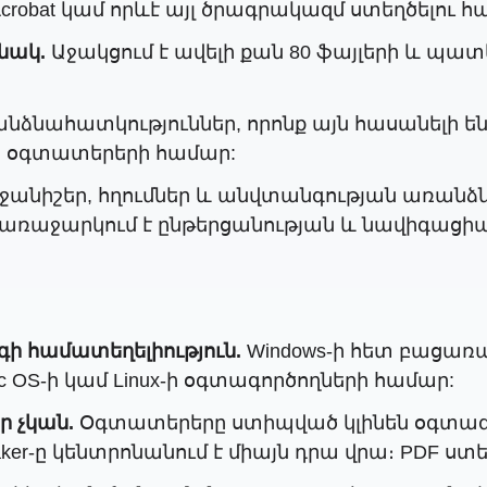
crobat կամ որևէ այլ ծրագրակազմ ստեղծելու հ
նակ.
Աջակցում է ավելի քան 80 ֆայլերի և պա
նձնահատկություններ, որոնք այն հասանելի ե
 օգտատերերի համար:
ջանիշեր, հղումներ և անվտանգության առանձն
 առաջարկում է ընթերցանության և նավիգացի
 համատեղելիություն.
Windows-ի հետ բացառա
OS-ի կամ Linux-ի օգտագործողների համար:
 չկան.
Օգտատերերը ստիպված կլինեն օգտագո
er-ը կենտրոնանում է միայն դրա վրա։ PDF ստե