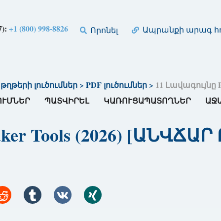
7):
+1 (800) 998-8826
Ապրանքի արագ հղ
Որոնել
թերի լուծումներ
>
PDF լուծումներ
>
11 Լավագույնը P
ՈՒՄՆԵՐ
ՊԱՏՎԻՐԵԼ
ԿԱՌՈՒՑԱՊԱՏՈՂՆԵՐ
ԱՋ
ker Tools (2026) [ԱՆՎՃԱ