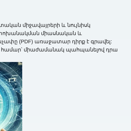
ան ​​միջավայրերի և նույնիսկ
ն փոխանակման միասնական և
ևաչափը (PDF) առաջատար դիրք է գրավել:
լու համար՝ միաժամանակ պահպանելով դրա