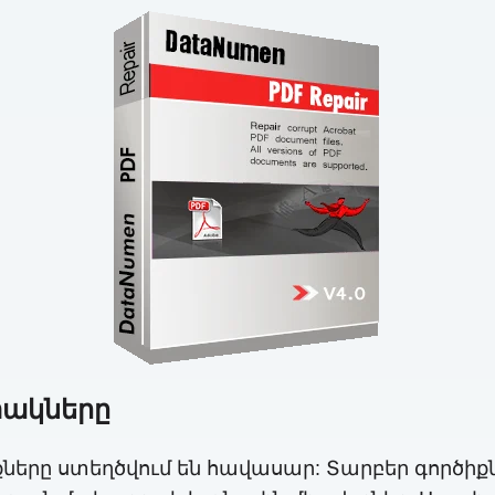
տակները
րծիքները ստեղծվում են հավասար: Տարբեր գործ