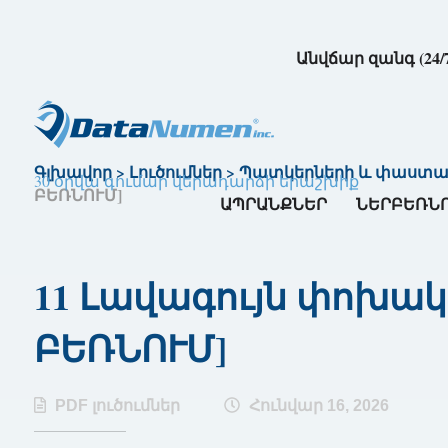
Անվճար զանգ (24/
Գլխավոր
>
Լուծումներ
>
Պատկերների և փաստաթղ
30 օրվա գումար վերադարձի երաշխիք
ԲԵՌՆՈՒՄ]
ԱՊՐԱՆՔՆԵՐ
ՆԵՐԲԵՌՆ
11 Լավագույն փոխակե
ԲԵՌՆՈՒՄ]
PDF լուծումներ
Հունվար 16, 2026