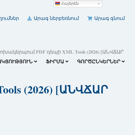
Հայերեն
ումներ
Արագ ներբեռնում
Արագ գնում
ոխակերպում PDF դեպի XML Tools (2026) [ԱՆՎՃԱՐ
ԱԿՑՈՒԹՅՈՒՆ
ՖԻՐՄԱ
ԳՈՐԾԸՆԿԵՐՆԵՐ
ols (2026) [ԱՆՎՃԱՐ