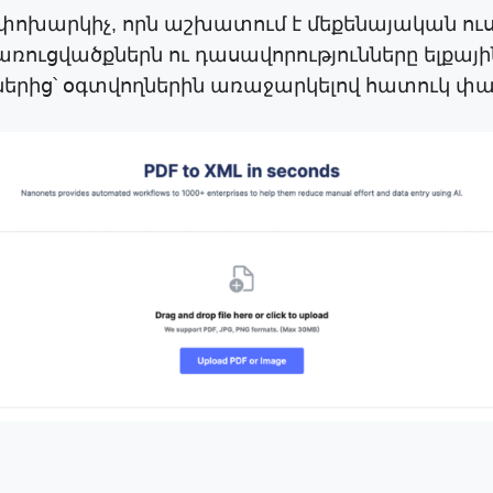
L փոխարկիչ, որն աշխատում է մեքենայական ու
ցվածքներն ու դասավորությունները ելքային XM
ից՝ օգտվողներին առաջարկելով հատուկ փ