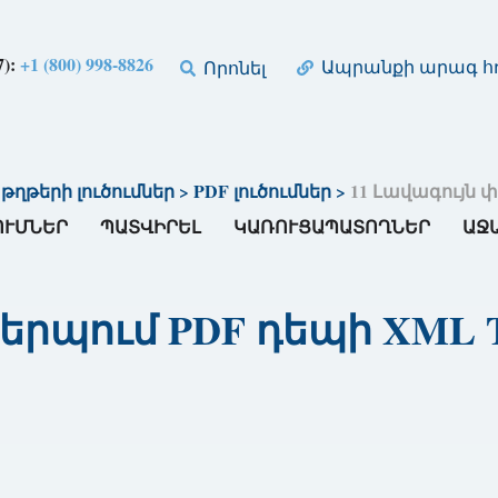
7):
+1 (800) 998-8826
Ապրանքի արագ հղ
Որոնել
թերի լուծումներ
>
PDF լուծումներ
>
11 Լավագույն փ
ՈՒՄՆԵՐ
ՊԱՏՎԻՐԵԼ
ԿԱՌՈՒՑԱՊԱՏՈՂՆԵՐ
ԱՋ
րպում PDF դեպի XML To