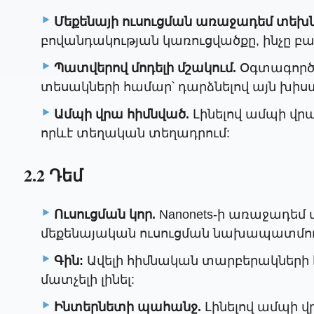
Մեքենայի ուսուցման առաջադեմ տեխ
բովանդակության կառուցվածքը, ինչը բ
Պատվերով մոդելի մշակում.
Օգտագործո
տեսակների համար՝ դարձնելով այն խիս
Ամպի վրա հիմնված.
Լինելով ամպի վրա 
որևէ տեղական տեղադրում:
2.2 Դեմ
Ուսուցման կոր.
Nanonets-ի առաջադեմ 
մեքենայական ուսուցման նախապատմությ
Գին:
Ավելի հիմնական տարբերակների հա
մատչելի լինել:
Ինտերնետի պահանջ.
Լինելով ամպի վ