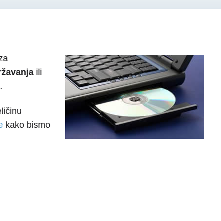
za
ržavanja
ili
.
ličinu
e
kako bismo