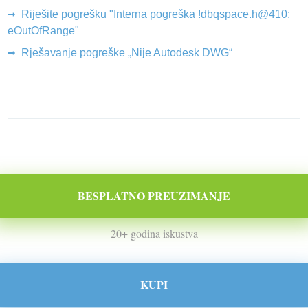
Riješite pogrešku "Interna pogreška !dbqspace.h@410:
eOutOfRange"
Rješavanje pogreške „Nije Autodesk DWG“
BESPLATNO PREUZIMANJE
20+ godina iskustva
KUPI