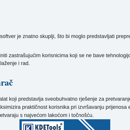
ftver je znatno skuplji, što bi moglo predstavljati prep
iti zastrašujućim korisnicima koji se ne bave tehnologijo
laženje i rad.
rač
at koji predstavlja sveobuhvatno rješenje za pretvaran
imizira praktičnost korisnika pri izvršavanju prijenosa e-
etvaraju s najvećom lakoćom i točnošću.