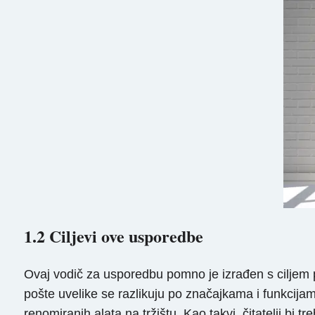
1.2 Ciljevi ove usporedbe
Ovaj vodič za usporedbu pomno je izrađen s ciljem p
pošte uvelike se razlikuju po značajkama i funkcij
renomiranih alata na tržištu. Kao takvi, čitatelji bi 