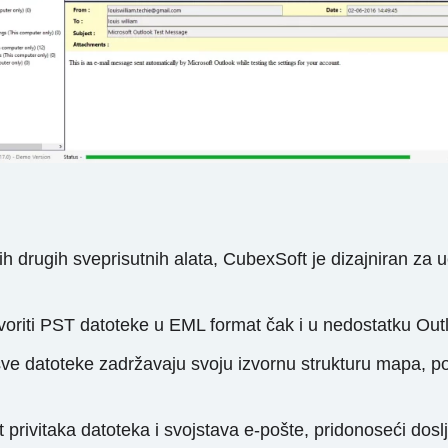
h drugih sveprisutnih alata, CubexSoft je dizajniran za
iti PST datoteke u EML format čak i u nedostatku Outlook
e datoteke zadržavaju svoju izvornu strukturu mapa, pob
privitaka datoteka i svojstava e-pošte, pridonoseći doslje