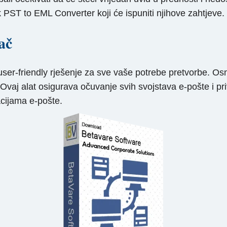
 PST to EML Converter koji će ispuniti njihove zahtjeve.
ač
user-friendly rješenje za sve vaše potrebe pretvorbe. Os
aj alat osigurava očuvanje svih svojstava e-pošte i priv
racijama e-pošte.