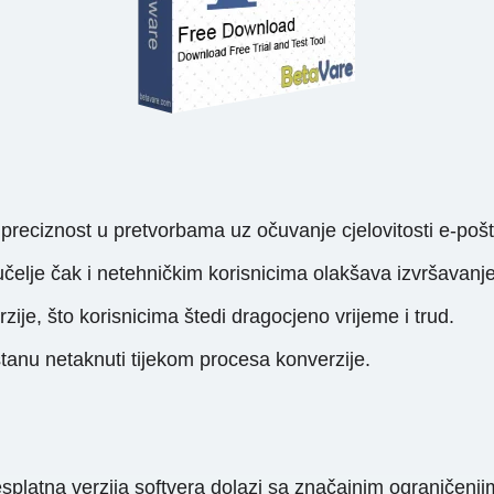
reciznost u pretvorbama uz očuvanje cjelovitosti e-pošt
učelje čak i netehničkim korisnicima olakšava izvršavanje
e, što korisnicima štedi dragocjeno vrijeme i trud.
stanu netaknuti tijekom procesa konverzije.
platna verzija softvera dolazi sa značajnim ograničenji