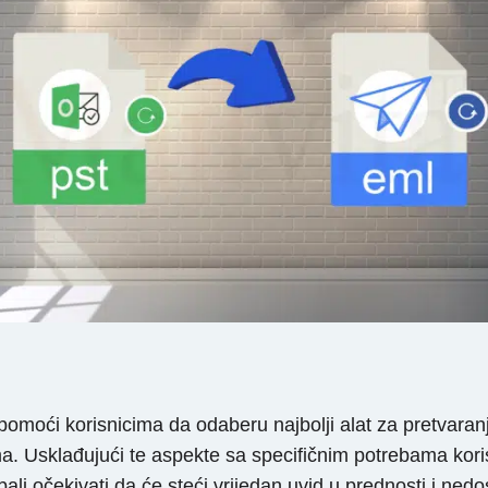
omoći korisnicima da odaberu najbolji alat za pretvaranj
ama. Usklađujući te aspekte sa specifičnim potrebama ko
trebali očekivati ​​da će steći vrijedan uvid u prednosti i 