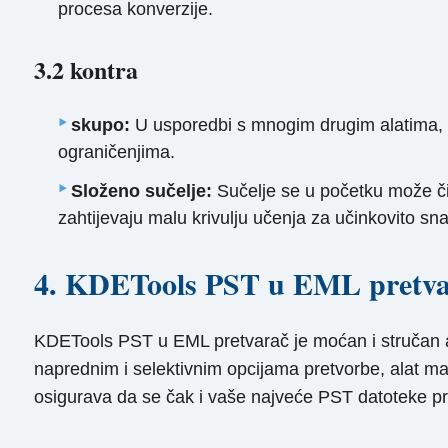
procesa konverzije.
3.2 kontra
skupo:
U usporedbi s mnogim drugim alatima, so
ograničenjima.
Složeno sučelje:
Sučelje se u početku može čin
zahtijevaju malu krivulju učenja za učinkovito sna
4. KDETools PST u EML pretva
KDETools PST u EML pretvarač je moćan i stručan al
naprednim i selektivnim opcijama pretvorbe, alat maks
osigurava da se čak i vaše najveće PST datoteke pr