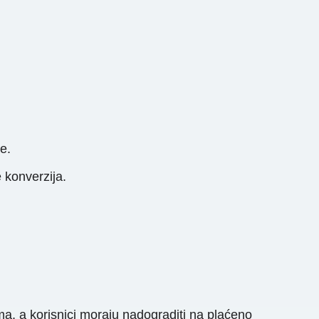
e.
 konverzija.
ma, a korisnici moraju nadograditi na plaćeno