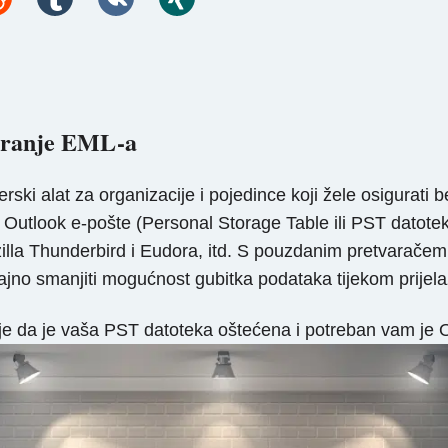
varanje EML-a
ski alat za organizacije i pojedince koji žele osigurati b
t Outlook e-pošte (Personal Storage Table ili PST datote
illa Thunderbird i Eudora, itd. S pouzdanim pretvaračem 
ajno smanjiti mogućnost gubitka podataka tijekom prijela
 je da je vaša PST datoteka oštećena i potreban vam je 