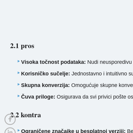
2.1 pros
Visoka točnost podataka:
Nudi neusporedivu p
Korisničko sučelje:
Jednostavno i intuitivno s
Skupna konverzija:
Omogućuje skupne konverzij
Čuva priloge:
Osigurava da svi privici pošte o
2.2 kontra
Ograničene značajke u besplatnoj verziji:
Bes