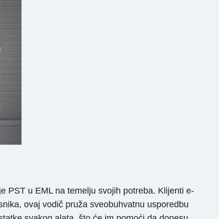
e PST u EML na temelju svojih potreba. Klijenti e-
risnika, ovaj vodič pruža sveobuhvatnu usporedbu
nedostatke svakog alata, što će im pomoći da donesu