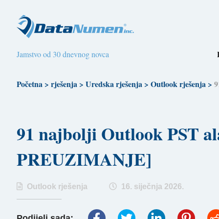
Jamstvo od 30 dnevnog novca
Početna
>
rješenja
>
Uredska rješenja
>
Outlook rješenja
>
9
91 najbolji Outlook PST 
PREUZIMANJE]
Outlook rješenja
16. siječnja 2026.
Podijeli sada: