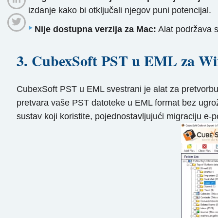
izdanje kako bi otključali njegov puni potencijal.
Nije dostupna verzija za Mac:
Alat podržava s
3. CubexSoft PST u EML za W
CubexSoft PST u EML svestrani je alat za pretvorb
pretvara vaše PST datoteke u EML format bez ugrožav
sustav koji koristite, pojednostavljujući migraciju e-p