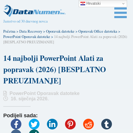
Hrvatski
Jamstvo od 30 dnevnog novca
Početna
>
Data Recovery
>
Oporavak datoteke
>
Oporavak Office datoteka
>
PowerPoint Oporavak datoteke
>
14 najbolji PowerPoint Alati za popravak (2026)
[BESPLATNO PREUZIMANJE]
14 najbolji PowerPoint Alati za
popravak (2026) [BESPLATNO
PREUZIMANJE]
PowerPoint Oporavak datoteke
16. siječnja 2026.
Podijeli sada: