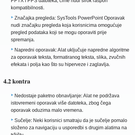
PPTX i PPS datoteka, čime nudi širok raspon
kompatibilnosti.
Značajka pregleda: SysTools PowerPoint Oporavak
nudi značajku pregleda koja korisnicima omogućuje
pregled podataka koji se mogu oporaviti prije
spremanja.
Napredni oporavak: Alat uključuje napredne algoritme
za oporavak teksta, formatiranog teksta, slika, zvučnih
efekata i polja kao što su hiperveze i zaglavlja.
4.2 kontra
Nedostaje paketno obnavljanje: Alat ne podržava
istovremeni oporavak više datoteka, zbog čega
oporavak oduzima malo vremena.
Sučelje: Neki korisnici smatraju da je sučelje pomalo
složeno za navigaciju u usporedbi s drugim alatima na
tržištu.