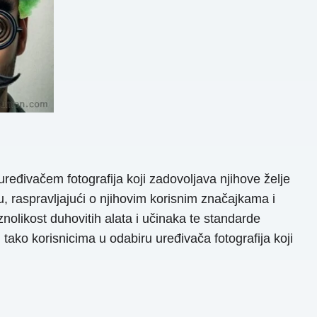
ređivačem fotografija koji zadovoljava njihove želje
tu, raspravljajući o njihovim korisnim značajkama i
znolikost duhovitih alata i učinaka te standarde
ako korisnicima u odabiru uređivača fotografija koji