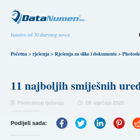
Jamstvo od 30 dnevnog novca
Početna
>
rješenja
>
Rješenja za slike i dokumente
>
Photosh
11 najboljih smiješnih ur
Photoshop rješenja
16. siječnja 2026.
Podijeli sada: