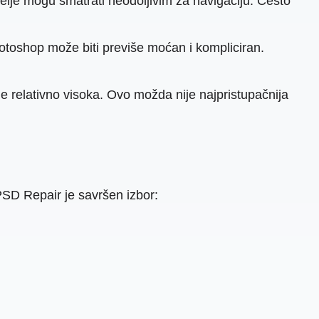
elje mogu smatrati neodoljivim za navigaciju. Često
otoshop može biti previše moćan i kompliciran.
 je relativno visoka. Ovo možda nije najpristupačnija
SD Repair je savršen izbor: