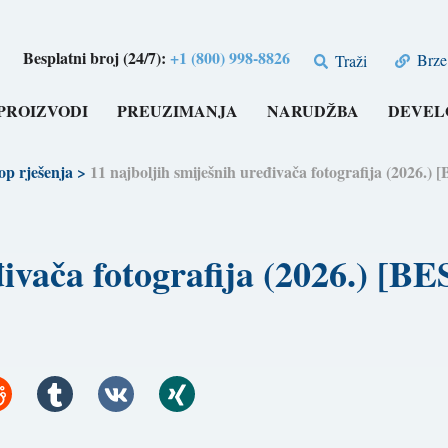
Besplatni broj (24/7):
+1 (800) 998-8826
Brze 
Traži
PROIZVODI
PREUZIMANJA
NARUDŽBA
DEVEL
op rješenja
>
11 najboljih smiješnih uređivača fotografija (2026
eđivača fotografija (2026.) 