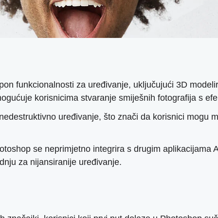
n funkcionalnosti za uređivanje, uključujući 3D modeliran
mogućuje korisnicima stvaranje smiješnih fotografija s ef
estruktivno uređivanje, što znači da korisnici mogu mije
toshop se neprimjetno integrira s drugim aplikacijama
dnju za nijansiranije uređivanje.