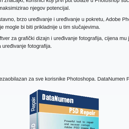
značajki, korisnici koji prvi put dolaze u Photoshop suč
 maksimizirao njegov potencijal.
tavno, brzo uređivanje i uređivanje u pokretu, Adobe Ph
mogle bi biti prikladnije u tim slučajevima.
er za grafički dizajn i uređivanje fotografija, cijena mu
 uređivanje fotografija.
nezaobilazan za sve korisnike Photoshopa. DataNumen P