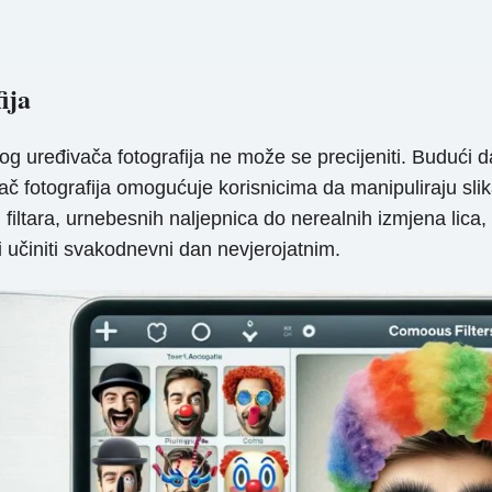
ija
ređivača fotografija ne može se precijeniti. Budući da p
eđivač fotografija omogućuje korisnicima da manipuliraju 
ltara, urnebesnih naljepnica do nerealnih izmjena lica, sm
i učiniti svakodnevni dan nevjerojatnim.