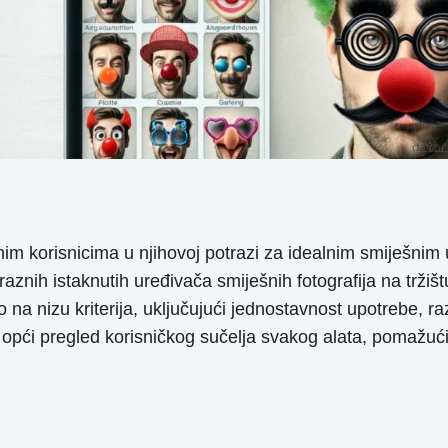
m korisnicima u njihovoj potrazi za idealnim smiješnim u
raznih istaknutih uređivača smiješnih fotografija na tržiš
na nizu kriterija, uključujući jednostavnost upotrebe, ra
opći pregled korisničkog sučelja svakog alata, pomažući t