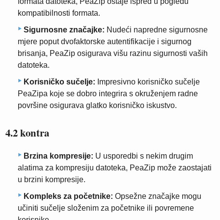
formata datoteka, PeaZip ostaje ispred u pogledu
kompatibilnosti formata.
Sigurnosne značajke:
Nudeći napredne sigurnosne
mjere poput dvofaktorske autentifikacije i sigurnog
brisanja, PeaZip osigurava višu razinu sigurnosti vaših
datoteka.
Korisničko sučelje:
Impresivno korisničko sučelje
PeaZipa koje se dobro integrira s okruženjem radne
površine osigurava glatko korisničko iskustvo.
4.2 kontra
Brzina kompresije:
U usporedbi s nekim drugim
alatima za kompresiju datoteka, PeaZip može zaostajati
u brzini kompresije.
Kompleks za početnike:
Opsežne značajke mogu
učiniti sučelje složenim za početnike ili povremene
korisnike.