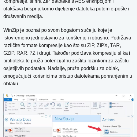
kompresije, šifrira ZIP datoteke s AES enkripcijom i
olakšava besprijekorno dijeljenje datoteka putem e-pošte i
društvenih medija.
WinZip je poznat po svom bogatom sučelju koje je
istovremeno jednostavno za korištenje i robusno. Podržava
različite formate kompresije kao što su ZIP, ZIPX, TAR,
GZIP, RAR, 7Z i drugi. Također podržava kompresiju slika i
biblioteka te pruža potencijalnu zaštitu lozinkom za zaštitu
osjetljivih podataka. Nadalje, pruža podršku za oblak,
omogućujući korisnicima pristup datotekama pohranjenim u
oblaku.