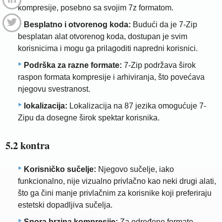
kompresije, posebno sa svojim 7z formatom.
Besplatno i otvorenog koda:
Budući da je 7-Zip
besplatan alat otvorenog koda, dostupan je svim
korisnicima i mogu ga prilagoditi napredni korisnici.
Podrška za razne formate:
7-Zip podržava širok
raspon formata kompresije i arhiviranja, što povećava
njegovu svestranost.
lokalizacija:
Lokalizacija na 87 jezika omogućuje 7-
Zipu da dosegne širok spektar korisnika.
5.2 kontra
Korisničko sučelje:
Njegovo sučelje, iako
funkcionalno, nije vizualno privlačno kao neki drugi alati,
što ga čini manje privlačnim za korisnike koji preferiraju
estetski dopadljiva sučelja.
Spora brzina kompresije:
Za određene formate