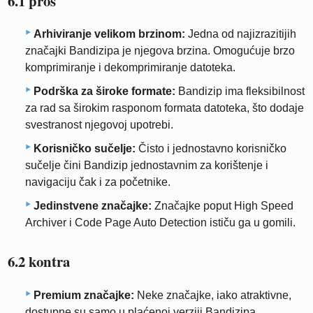
6.1 pros
Arhiviranje velikom brzinom:
Jedna od najizrazitijih
značajki Bandizipa je njegova brzina. Omogućuje brzo
komprimiranje i dekomprimiranje datoteka.
Podrška za široke formate:
Bandizip ima fleksibilnost
za rad sa širokim rasponom formata datoteka, što dodaje
svestranost njegovoj upotrebi.
Korisničko sučelje:
Čisto i jednostavno korisničko
sučelje čini Bandizip jednostavnim za korištenje i
navigaciju čak i za početnike.
Jedinstvene značajke:
Značajke poput High Speed ​​
Archiver i Code Page Auto Detection ističu ga u gomili.
6.2 kontra
Premium značajke:
Neke značajke, iako atraktivne,
dostupne su samo u plaćenoj verziji Bandizipa.