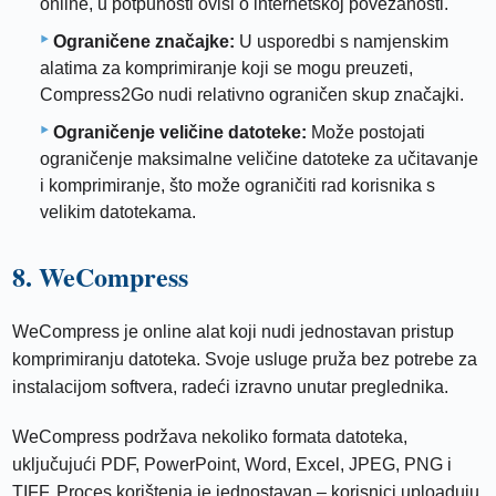
online, u potpunosti ovisi o internetskoj povezanosti.
Ograničene značajke:
U usporedbi s namjenskim
alatima za komprimiranje koji se mogu preuzeti,
Compress2Go nudi relativno ograničen skup značajki.
Ograničenje veličine datoteke:
Može postojati
ograničenje maksimalne veličine datoteke za učitavanje
i komprimiranje, što može ograničiti rad korisnika s
velikim datotekama.
8. WeCompress
WeCompress je online alat koji nudi jednostavan pristup
komprimiranju datoteka. Svoje usluge pruža bez potrebe za
instalacijom softvera, radeći izravno unutar preglednika.
WeCompress podržava nekoliko formata datoteka,
uključujući PDF, PowerPoint, Word, Excel, JPEG, PNG i
TIFF. Proces korištenja je jednostavan – korisnici uploaduju