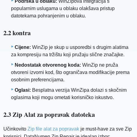
Podrška u oblaku:
WinZipova integracija s
popularnim uslugama u oblaku olakšava pristup
datotekama pohranjenim u oblaku.
2.2 kontra
Cijene:
WinZip je skup u usporedbi s drugim alatima
za kompresiju na tržištu koji pružaju slične značajke.
Nedostatak otvorenog koda:
WinZip ne pruža
otvoreni izvorni kod, što ograničava modifikacije prema
osobnim preferencijama.
Oglasi:
Besplatna verzija WinZipa dolazi s skočnim
oglasima koji mogu ometati korisničko iskustvo.
2.3 Zip Alat za popravak datoteka
Učinkovito
Zip file alat za popravak
je must-have za sve Zip
korisnici. DataNumen Zip Repair je idealan izbor: