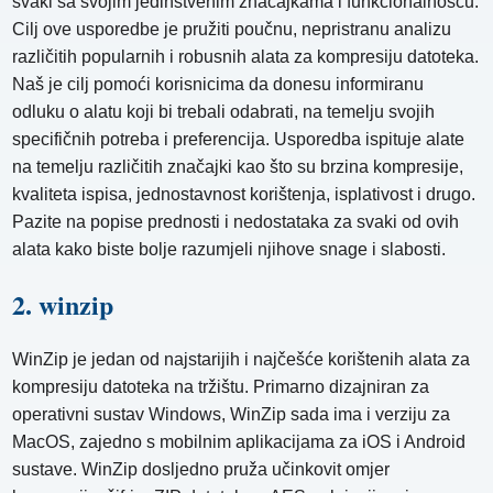
svaki sa svojim jedinstvenim značajkama i funkcionalnošću.
Cilj ove usporedbe je pružiti poučnu, nepristranu analizu
različitih popularnih i robusnih alata za kompresiju datoteka.
Naš je cilj pomoći korisnicima da donesu informiranu
odluku o alatu koji bi trebali odabrati, na temelju svojih
specifičnih potreba i preferencija. Usporedba ispituje alate
na temelju različitih značajki kao što su brzina kompresije,
kvaliteta ispisa, jednostavnost korištenja, isplativost i drugo.
Pazite na popise prednosti i nedostataka za svaki od ovih
alata kako biste bolje razumjeli njihove snage i slabosti.
2. winzip
WinZip je jedan od najstarijih i najčešće korištenih alata za
kompresiju datoteka na tržištu. Primarno dizajniran za
operativni sustav Windows, WinZip sada ima i verziju za
MacOS, zajedno s mobilnim aplikacijama za iOS i Android
sustave. WinZip dosljedno pruža učinkovit omjer