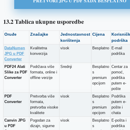
PRETVORI JPG U PDF SADA BESPLATNO
13.2 Tablica ukupne usporedbe
Oruđe
Značajke
Jednostavnost
Cijena
Korisnič
korištenja
podrška
DataNumen
Kvalitetna
visok
Besplatno
E-mail
JPG u PDF
konverzija
podrška
Converter
PDF24 Alati
Podržava više
Srednji
Besplatno
Centar za
Slike za PDF
formata, online i
s
pomoć,
Converter
offline verzije
premium
podrška
opcijom
putem e-
pošte
PDF
Pretvorba više
visok
Besplatno
Podrška
Converter
formata,
s
putem e-
pretvorba visoke
premium
pošte i
kvalitete
opcijom
chata
Canvin JPG
Pogodan za
visok
Besplatno
E-pošta i
u PDF
dizajn, sigurne
s
podrška