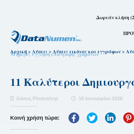
Δωρεάν κλήση (2
ΠΡΟ
Αρχική
>
Λύσεις
>
Λύσεις εικόνας και εγγράφων
>
Λύσ
30 ημέρες εγγύηση επιστροφής χρημάτων
11 Καλύτεροι Δημιουργο
Λύσεις Photoshop
16 Ιανουαρίου 2026
Κοινή χρήση τώρα: